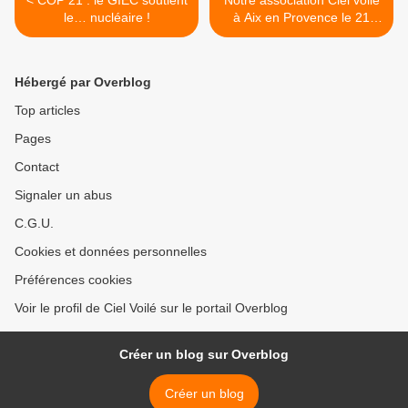
< COP 21 : le GIEC soutient
Notre association Ciel voilé
le… nucléaire !
à Aix en Provence le 21
novembre 2015 pour la
projection du film
"Chemtrails, la guerre
Hébergé par Overblog
secrète" >
Top articles
Pages
Contact
Signaler un abus
C.G.U.
Cookies et données personnelles
Préférences cookies
Voir le profil de Ciel Voilé sur le portail Overblog
Créer un blog sur Overblog
Créer un blog