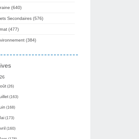
raine
(640)
fets Secondaires
(576)
imat
(477)
vironnement
(384)
ives
26
oût
(26)
uillet
(163)
uin
(168)
ai
(173)
vril
(160)
ars