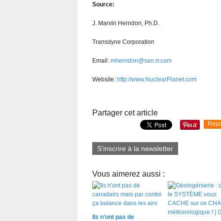
Source:
J. Marvin Herndon, Ph.D.
Transdyne Corporation
Email:
mherndon@san.rr.com
Website:
http://www.NuclearPlanet.com
Partager cet article
Repo
S'inscrire à la newsletter
Vous aimerez aussi :
Ils n'ont pas de