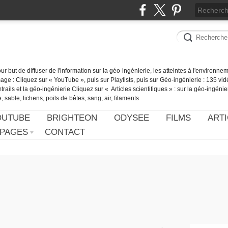
our but de diffuser de l'information sur la géo-ingénierie, les atteintes à l'environn
ge : Cliquez sur « YouTube », puis sur Playlists, puis sur Géo-ingénierie : 135 vid
ails et la géo-ingénierie Cliquez sur « Articles scientifiques » : sur la géo-ingénie
 sable, lichens, poils de bêtes, sang, air, filaments
OUTUBE
BRIGHTEON
ODYSEE
FILMS
ARTI
PAGES
CONTACT