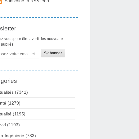
Subscribe to RSS feed
letter
z-vous pour être averti des nouveaux
s publiés.
gories
tualités
(7341)
nté
(1279)
tualité
(1195)
vid
(1193)
o-Ingénierie
(733)