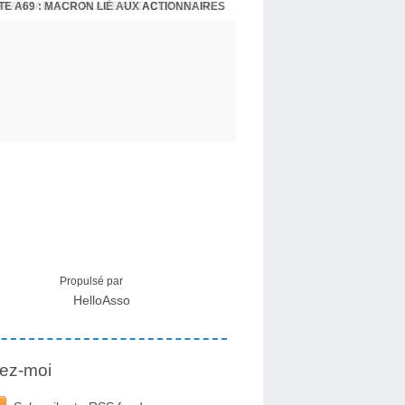
E A69 : MACRON LIÉ AUX ACTIONNAIRES
CRISE MIGRATOIRE À CEUTA : UN JEUNE FRANÇAIS SUR PLACE RÉTABLIT LES FAITS ! - RAPHAËL AYMA
Propulsé par
HelloAsso
ez-moi