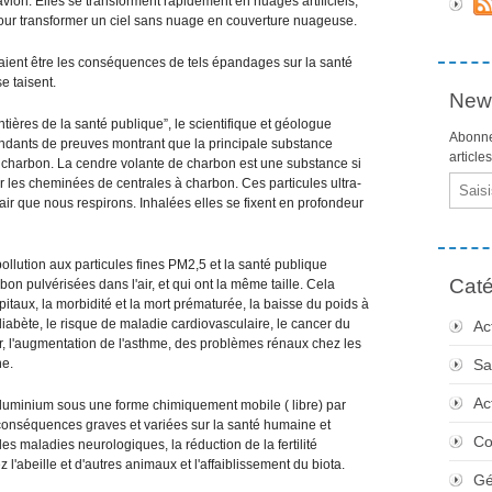
avion. Elles se transforment rapidement en nuages artificiels,
our transformer un ciel sans nuage en couverture nuageuse.
rraient être les conséquences de tels épandages sur la santé
e taisent.
News
ntières de la santé publique”, le scientifique et géologue
Abonne
ndants de preuves montrant que la principale substance
article
de charbon. La cendre volante de charbon est une substance si
Email
r par les cheminées de centrales à charbon. Ces particules ultra-
air que nous respirons. Inhalées elles se fixent en profondeur
ollution aux particules fines PM2,5 et la santé publique
Caté
on pulvérisées dans l'air, et qui ont la même taille. Cela
aux, la morbidité et la mort prématurée, la baisse du poids à
iabète, le risque de maladie cardiovasculaire, le cancer du
Ac
r, l'augmentation de l'asthme, des problèmes rénaux chez les
ne.
Sa
Ac
'aluminium sous une forme chimiquement mobile ( libre) par
s conséquences graves et variées sur la santé humaine et
Co
es maladies neurologiques, la réduction de la fertilité
'abeille et d'autres animaux et l'affaiblissement du biota.
Gé