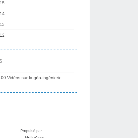
15
14
13
12
s
100 Vidéos sur la géo-ingénierie
Propulsé par
HelloAsso