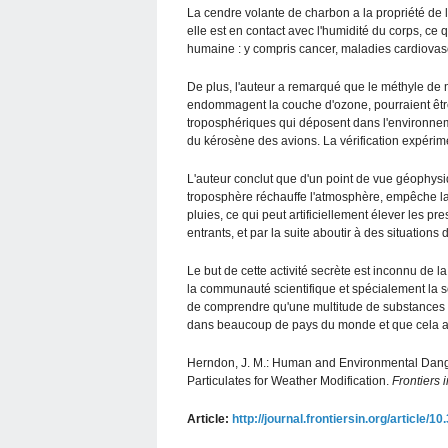
La cendre volante de charbon a la propriété de 
elle est en contact avec l'humidité du corps, ce
humaine : y compris cancer, maladies cardiovascu
De plus, l'auteur a remarqué que le méthyle de 
endommagent la couche d'ozone, pourraient être 
troposphériques qui déposent dans l'environnem
du kérosène des avions. La vérification expérim
L'auteur conclut que d'un point de vue géophysi
troposphère réchauffe l'atmosphère, empêche la c
pluies, ce qui peut artificiellement élever les 
entrants, et par la suite aboutir à des situations
Le but de cette activité secrète est inconnu de 
la communauté scientifique et spécialement la s
de comprendre qu'une multitude de substances to
dans beaucoup de pays du monde et que cela aff
Herndon, J. M.: Human and Environmental Dang
Particulates for Weather Modification.
Frontiers 
Article:
http://journal.frontiersin.org/article/1