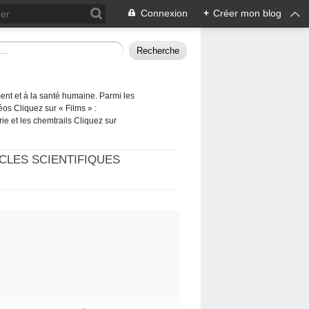
Connexion
+
Créer mon blog
ement et à la santé humaine. Parmi les
éos Cliquez sur « Films » :
rie et les chemtrails Cliquez sur
CLES SCIENTIFIQUES