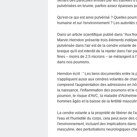
venant des particules émises par les traînées d'
pulvérisées en brume, parfois assez épaisses p
Qu'est-ce qui est ainsi pulvérisé ? Quelles pou
humaine et sur l'environnement ? Les autorités s
Dans un article scientifique publié dans “Aux fro
Marvin Herndon présente trois éléments indépe
pulvérisée dans l'air est de la cendre volante 
toxique qu'il est interdit de la rejeter dans l'ai
fines – moins de 2,5 microns – se mélangent à l'
dans nos poumons.
Herndon écrit : “ Les liens documentés entre la p
s'appliquent aussi aux cendres volantes de charb
comprend l'augmentation des admissions en hôpit
la naissance, l'inflammation des poumons et le d
poumon, le risque d'AVC, la maladie d'Alzheime
hommes âgés et la baisse de la fertilité masculi
La cendre volante a la propriété de libérer de l
l'eau et l'humidité du corps, cela peut avoir de
l'environnement, incluant des implications dans l
masculine, des perturbations neurologiques chez l