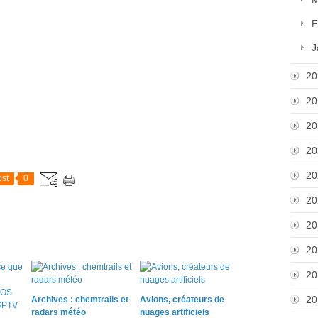
F
J
20
20
20
20
20
st
0
20
20
20
20
20
Archives : chemtrails et
Avions, créateurs de
radars météo
nuages artificiels