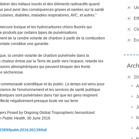
libérer des métaux lourds et des éléments radioactifs quand
Uk
 qui peut avoir des conséquences graves et variées sur la santé
laires, diabètes, maladies respiratoires, AVC, et autres.”
Ef
mercure toxique et les hydrocarbures chloro-fluorés qui
Cl
produits par certains types de pulvérisations
ent de la cendre volante de charbon à partir de la combustion
En
entale constitue une garantie.
que, la cendre volante de charbon pulvérisée dans la
haleur émise par la Terre de partir vers l'espace, retarde les
Arch
pressions atmosphériques qui peuvent bloquer des fronts
 de sécheresse.
20
la communauté scientifique et du public. Le temps est venu pour
A
cience de l'environnement et les services de santé publique
xiques sont pulvérisées dans l'air que les gens respirent
J
ecte négativement presque toute vie sur terre.
J
ers Posed by Ongoing Global Tropospheric Aerosolized
M
in Public Health
, 30 June 2016.
A
0.3389/fpubh.2016.00139/full
M