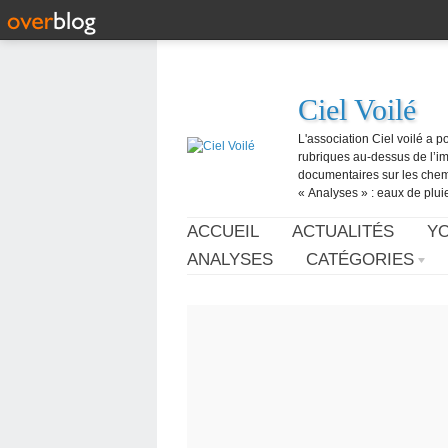
Ciel Voilé
L'association Ciel voilé a p
rubriques au-dessus de l’ima
documentaires sur les chemtr
« Analyses » : eaux de pluie,
ACCUEIL
ACTUALITÉS
Y
ANALYSES
CATÉGORIES