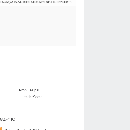
CRISE MIGRATOIRE À CEUTA : UN JEUNE FRANÇAIS SUR PLACE RÉTABLIT LES FAITS ! - RAPHAËL AYMA
Propulsé par
HelloAsso
ez-moi