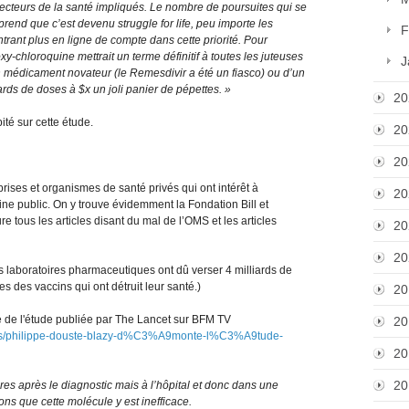
recteurs de la santé impliqués. Le nombre de poursuites qui se
prend que c’est devenu struggle for life, peu importe les
F
trant plus en ligne de compte dans cette priorité. Pour
oxy-chloroquine mettrait un terme définitif à toutes les juteuses
J
n médicament novateur (le Remesdivir a été un fiasco) ou d’un
ards de doses à $x un joli panier de pépettes. »
20
té sur cette étude.
20
20
rises et organismes de santé privés qui ont intérêt à
20
ne public. On y trouve évidemment la Fondation Bill et
 tous les articles disant du mal de l’OMS et les articles
20
20
 laboratoires pharmaceutiques ont dû verser 4 milliards de
s des vaccins qui ont détruit leur santé.)
20
 de l'étude publiée par The Lancet sur BFM TV
20
eos/philippe-douste-blazy-d%C3%A9monte-l%C3%A9tude-
20
20
res après le diagnostic mais à l’hôpital et donc dans une
s que cette molécule y est inefficace.