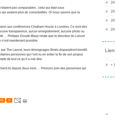
20
étaient pas comparables : celui qui était sous
20
qui avaient plus de comorbidités. Or nous savons que la
20
 allusion aux conférences Chatham House à Londres. Ce sont des
20
s aucune transparence, aucun enregistrement, aucune photo ou
nté … Philippe Douste-Blazy relate que le directeur du Lancet
 n’est maintenant possible.
Lien
 par The Lancet, leurs témoignages filmés disparaitront bientôt
taines personnes qui l’ont vu en entier la fin de son propos
te de tout ce qu’il a osé dire.
+ 
âchent-ils depuis deux mois … Prenons soin des personnes qui
st
0