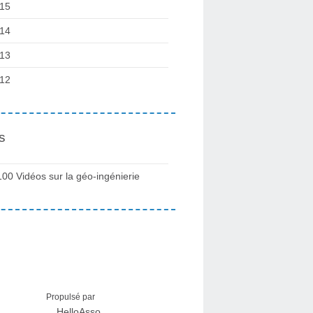
15
14
13
12
s
100 Vidéos sur la géo-ingénierie
Propulsé par
HelloAsso