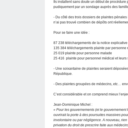
Ils installent sans doute un début de procédur
pudiquement par un sondage auprès des famill
- Du côté des trois dossiers de plaintes pénal
n’ai pas trouvé combien de dépôts ont réelleme
Pour se faire une idée :
87 238 téléchargements de la notice explicativ
135 384 téléchargements plainte par personne
25 019 plainte pour personne malade
25 416 plainte pour personnel médical et leurs 
- Une soixantaine de plaintes seraient déposées
République.
- Des plaintes groupées de médecins, etc… env
C’est considérable et on comprend mieux l’enj
Jean-Dominique Michel :
« Pour les gouvernements (et le gouvernement fran
ouvrirait la porte à des poursuites massives p
involontaire ou par négligence. A nouveau, rien da
privation du droit de prescrire faite aux médecins