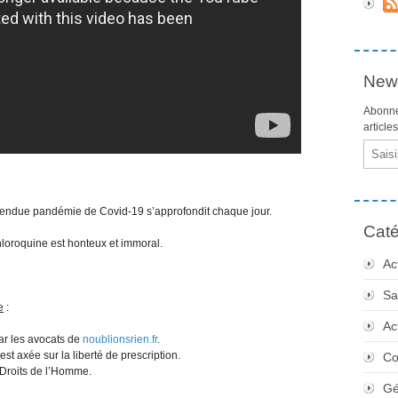
News
Abonne
article
Email
rétendue pandémie de Covid-19 s’approfondit chaque jour.
Caté
hloroquine est honteux et immoral.
Ac
Sa
e
:
Ac
par les avocats de
noublionsrien.fr
.
 est axée sur la liberté de prescription.
Co
 Droits de l’Homme.
Gé