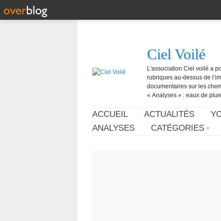
Ciel Voilé
L'association Ciel voilé a p
rubriques au-dessus de l’ima
documentaires sur les chemtr
« Analyses » : eaux de pluie,
ACCUEIL
ACTUALITÉS
Y
ANALYSES
CATÉGORIES