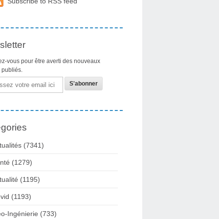
Subscribe to RSS feed
letter
z-vous pour être averti des nouveaux
s publiés.
gories
tualités
(7341)
nté
(1279)
tualité
(1195)
vid
(1193)
o-Ingénierie
(733)