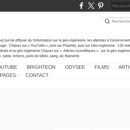
our but de diffuser de l'information sur la géo-ingénierie, les atteintes à l'environn
ge : Cliquez sur « YouTube », puis sur Playlists, puis sur Géo-ingénierie : 135 vid
ails et la géo-ingénierie Cliquez sur « Articles scientifiques » : sur la géo-ingénie
 sable, lichens, poils de bêtes, sang, air, filaments
OUTUBE
BRIGHTEON
ODYSEE
FILMS
ARTI
PAGES
CONTACT