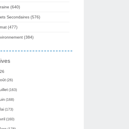
raine
(640)
fets Secondaires
(576)
imat
(477)
vironnement
(384)
ives
26
oût
(26)
uillet
(163)
uin
(168)
ai
(173)
vril
(160)
ars