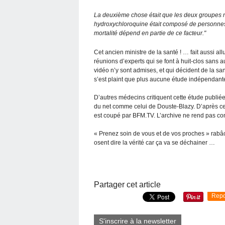
La deuxième chose était que les deux groupes n’
hydroxychloroquine était composé de personnes 
mortalité dépend en partie de ce facteur."
Cet ancien ministre de la santé ! … fait aussi
réunions d’experts qui se font à huit-clos san
vidéo n’y sont admises, et qui décident de la sa
s’est plaint que plus aucune étude indépendante
D’autres médecins critiquent cette étude publiée
du net comme celui de Douste-Blazy. D’après cer
est coupé par BFM.TV. L’archive ne rend pas comp
« Prenez soin de vous et de vos proches » rab
osent dire la vérité car ça va se déchainer …
Partager cet article
Repo
S'inscrire à la newsletter