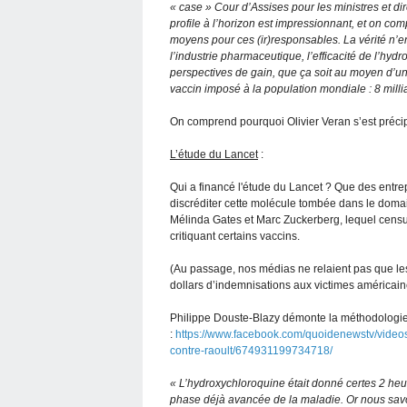
« case » Cour d’Assises pour les ministres et di
profile à l’horizon est impressionnant, et on com
moyens pour ces (ir)responsables. La vérité n’en
l’industrie pharmaceutique, l’efficacité de l’hydr
perspectives de gain, que ça soit au moyen d’u
vaccin imposé à la population mondiale : 8 milli
On comprend pourquoi Olivier Veran s’est précipi
L’étude du Lancet
:
Qui a financé l'étude du Lancet ? Que des entrep
discréditer cette molécule tombée dans le domai
Mélinda Gates et Marc Zuckerberg, lequel censure
critiquant certains vaccins.
(Au passage, nos médias ne relaient pas que les
dollars d’indemnisations aux victimes américaine
Philippe Douste-Blazy démonte la méthodologie
:
https://www.facebook.com/quoidenewstv/vid
contre-raoult/674931199734718/
« L’hydroxychloroquine était donné certes 2 heu
phase déjà avancée de la maladie. Or nous savon