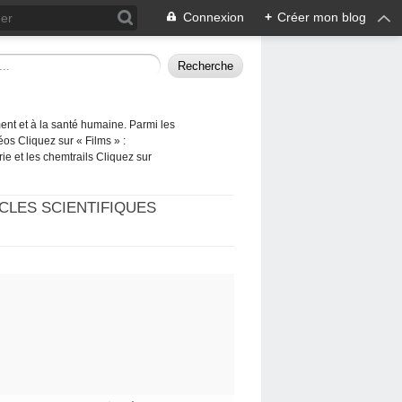
Connexion
+
Créer mon blog
ement et à la santé humaine. Parmi les
éos Cliquez sur « Films » :
rie et les chemtrails Cliquez sur
CLES SCIENTIFIQUES