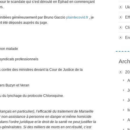
e pour le scandale qui s’est déroulé en Ephad en commençant
Uk
es.
Ef
es initiées généreusement par Bruno Gaccio
plaintecovid.fr
, je
nt été déposés auprès du juge.
Cl
En
e
 non malade
syndicats professionnels
Arch
 contre des ministres devant la Cour de Justice de la
20
A
ers Buzyn et Veran
J
eu du lynchage du protocole Chloroquine.
J
M
çais en particulier), l’efficacité du traitement de Marseille
our non-assistance à personne en danger et même homicide
A
ns l’ordre juridique et le droit de la santé ne peut justifier la
-généralistes. Si des milliers de morts en ont résulté, c’est
M