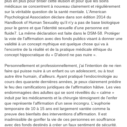
plus en plus pour briser cette illusion et pour que les soins
médicaux se concentrent à nouveau clairement et régulièrement
sur la véritable question de la santé mentale. L'American
Psychological Association déclare dans son édition 2014 du
Handbook of Human Sexuality qu'il n'y a pas de base biologique
pour le genre et que l'identité sexuelle d'une personne est
fluide7. La même déclaration est faite dans le DSM-58. Protéger
la voie de l'affirmation avec des fonds publics visant à donner une
validité à un concept mythique est quelque chose qui va à
l'encontre de la réalité et de la pratique médicale éthique du
concept hippocratique du « D'abord ne pas nuire ».
Personnellement et professionnellement, j'ai l'intention de ne rien
faire qui puisse nuire à un enfant ou un adolescent, ou à tout
autre être humain, d'ailleurs. Ayant pratiqué l'endocrinologie au
cours des quarante dernières années, je peux clairement prédire
le feu des ramifications juridiques de l'affirmation hâtive. Les vies
endommagées des adultes qui se sont réveillés du « calme »
induit par les médicaments et la chirurgie témoignent de l'enfer
que représente l'affirmation d'un sexe incongru. L'euphorie
temporaire de 10 à 15 ans est largement vantée comme la
preuve des bienfaits des interventions d'affirmation. Il est
inadmissible de gonfler la vie de ces personnes en souffrance
avec des fonds destinés à créer un faux sentiment de sécurité.