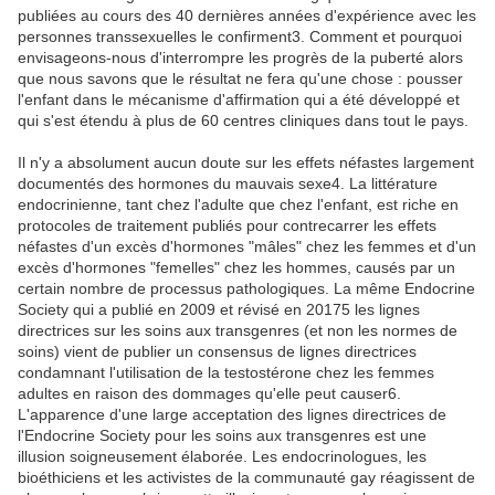
publiées au cours des 40 dernières années d'expérience avec les
personnes transsexuelles le confirment3. Comment et pourquoi
envisageons-nous d'interrompre les progrès de la puberté alors
que nous savons que le résultat ne fera qu'une chose : pousser
l'enfant dans le mécanisme d'affirmation qui a été développé et
qui s'est étendu à plus de 60 centres cliniques dans tout le pays.
Il n'y a absolument aucun doute sur les effets néfastes largement
documentés des hormones du mauvais sexe4. La littérature
endocrinienne, tant chez l'adulte que chez l'enfant, est riche en
protocoles de traitement publiés pour contrecarrer les effets
néfastes d'un excès d'hormones "mâles" chez les femmes et d'un
excès d'hormones "femelles" chez les hommes, causés par un
certain nombre de processus pathologiques. La même Endocrine
Society qui a publié en 2009 et révisé en 20175 les lignes
directrices sur les soins aux transgenres (et non les normes de
soins) vient de publier un consensus de lignes directrices
condamnant l'utilisation de la testostérone chez les femmes
adultes en raison des dommages qu'elle peut causer6.
L'apparence d'une large acceptation des lignes directrices de
l'Endocrine Society pour les soins aux transgenres est une
illusion soigneusement élaborée. Les endocrinologues, les
bioéthiciens et les activistes de la communauté gay réagissent de