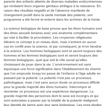
parents des enfants atteints de diverses maladies endocriniennes
qui rendaient leurs organes génitaux ambigus à la naissance. En
raison des résultats négatifs et de l'absence manifeste de
changement positif dans la santé mentale des patients, son
programme a été fermé et enterré dans les archives de la honte.
La science biologique de base prouve que les êtres humains sont
des êtres sexuels binaires avec une anatomie complémentaire
qui vise à faciliter la procréation. Les croyances religieuses
élèvent ce concept à un niveau divin, mais n'entrent en aucun
cas en conflit avec la science, et par conséquent, je m'en tiendrai
à la science. Les hommes biologiques sont et seront toujours des
hommes et les femmes biologiques sont et seront toujours des
femmes biologiques, quel que soit le rôle social qu'elles
choisissent de jouer dans la vie. L'environnement est sans
équivoque une force significative dans l'établissement du chemin
que l'on emprunte lorsqu'on passe de l'enfance à l'âge adulte en
passant par la puberté. La puberté n'est pas un processus
pathologique, mais c'est sans aucun doute un processus difficile
pour la grande majorité des êtres humains. Interrompre et
réorienter ce processus est une expérience dangereuse. La
grande majorité des personnes dont le sexe est incongru et qui
sont autorisées à passer par la totalité de la puberté réalignent
leur identité de genre avec leur sexe biologique. Les onze études