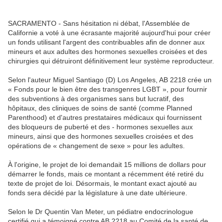
SACRAMENTO - Sans hésitation ni débat, l'Assemblée de
Californie a voté à une écrasante majorité aujourd'hui pour créer
un fonds utilisant l'argent des contribuables afin de donner aux
mineurs et aux adultes des hormones sexuelles croisées et des
chirurgies qui détruiront définitivement leur système reproducteur.
Selon l'auteur Miguel Santiago (D) Los Angeles, AB 2218 crée un
« Fonds pour le bien être des transgenres LGBT », pour fournir
des subventions à des organismes sans but lucratif, des
hôpitaux, des cliniques de soins de santé (comme Planned
Parenthood) et d'autres prestataires médicaux qui fournissent
des bloqueurs de puberté et des - hormones sexuelles aux
mineurs, ainsi que des hormones sexuelles croisées et des
opérations de « changement de sexe » pour les adultes.
À l'origine, le projet de loi demandait 15 millions de dollars pour
démarrer le fonds, mais ce montant a récemment été retiré du
texte de projet de loi. Désormais, le montant exact ajouté au
fonds sera décidé par la législature à une date ultérieure.
Selon le Dr Quentin Van Meter, un pédiatre endocrinologue
certifié qui a témoigné contre AB 2218 au Comité de la santé de