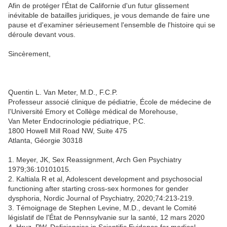
Afin de protéger l'État de Californie d'un futur glissement
inévitable de batailles juridiques, je vous demande de faire une
pause et d'examiner sérieusement l'ensemble de l'histoire qui se
déroule devant vous.
Sincèrement,
Quentin L. Van Meter, M.D., F.C.P.
Professeur associé clinique de pédiatrie, École de médecine de
l'Université Emory et Collège médical de Morehouse,
Van Meter Endocrinologie pédiatrique, P.C.
1800 Howell Mill Road NW, Suite 475
Atlanta, Géorgie 30318
1. Meyer, JK, Sex Reassignment, Arch Gen Psychiatry
1979;36:10101015.
2. Kaltiala R et al, Adolescent development and psychosocial
functioning after starting cross-sex hormones for gender
dysphoria, Nordic Journal of Psychiatry, 2020;74:213-219.
3. Témoignage de Stephen Levine, M.D., devant le Comité
législatif de l'État de Pennsylvanie sur la santé, 12 mars 2020