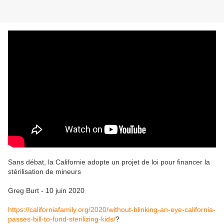
Sans débat, la Californie adopte un projet de loi pour financer la
stérilisation de mineurs
Greg Burt - 10 juin 2020
https://californiafamily.org/2020/without-blinking-an-eye-california-
passes-bill-to-fund-sterilizing-kids/
?