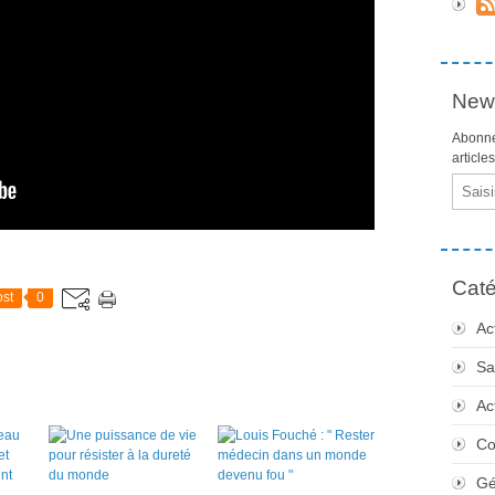
News
Abonne
article
Email
Caté
st
0
Ac
Sa
Ac
Co
Gé