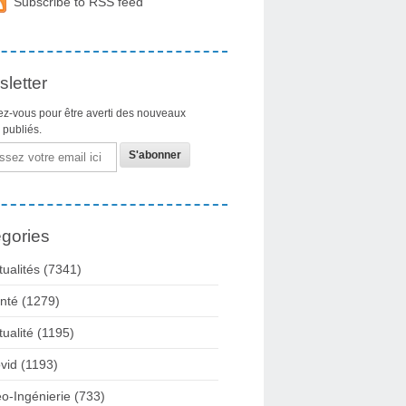
Subscribe to RSS feed
letter
z-vous pour être averti des nouveaux
s publiés.
gories
tualités
(7341)
nté
(1279)
tualité
(1195)
vid
(1193)
o-Ingénierie
(733)