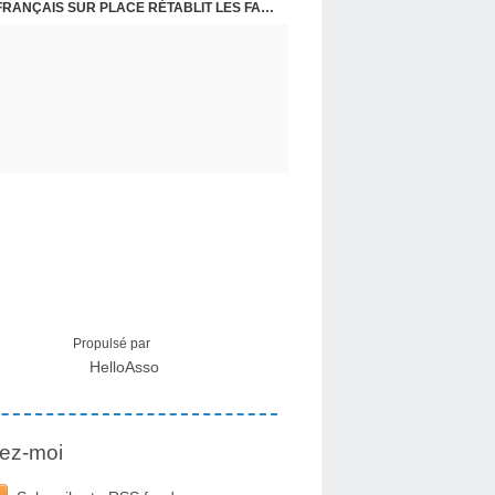
CRISE MIGRATOIRE À CEUTA : UN JEUNE FRANÇAIS SUR PLACE RÉTABLIT LES FAITS ! - RAPHAËL AYMA
Propulsé par
HelloAsso
ez-moi