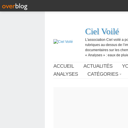
Ciel Voilé
L'association Ciel voilé a p
rubriques au-dessus de l’ima
documentaires sur les chemtr
« Analyses » : eaux de pluie,
ACCUEIL
ACTUALITÉS
Y
ANALYSES
CATÉGORIES