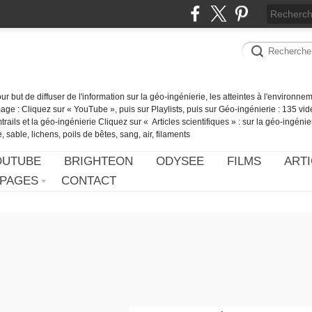
our but de diffuser de l'information sur la géo-ingénierie, les atteintes à l'environn
ge : Cliquez sur « YouTube », puis sur Playlists, puis sur Géo-ingénierie : 135 vid
ails et la géo-ingénierie Cliquez sur « Articles scientifiques » : sur la géo-ingénie
 sable, lichens, poils de bêtes, sang, air, filaments
OUTUBE
BRIGHTEON
ODYSEE
FILMS
ARTI
PAGES
CONTACT