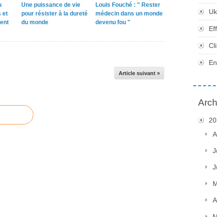
u
Une puissance de vie
Louis Fouché : " Rester
Uk
 et
pour résister à la dureté
médecin dans un monde
ent
du monde
devenu fou "
Ef
Cl
En
Article suivant »
Arch
20
A
J
J
M
A
M