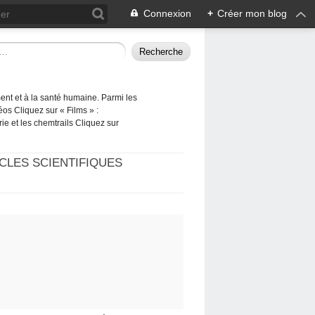
Connexion
+
Créer mon blog
ement et à la santé humaine. Parmi les
éos Cliquez sur « Films » :
rie et les chemtrails Cliquez sur
CLES SCIENTIFIQUES