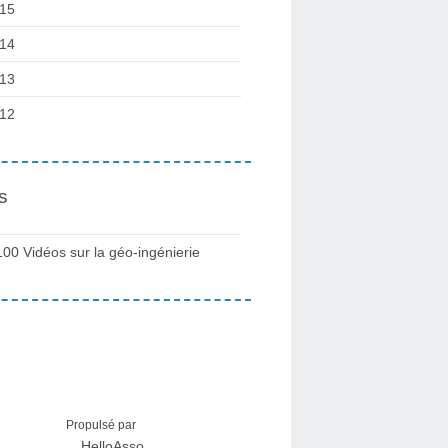
15
14
13
12
s
100 Vidéos sur la géo-ingénierie
Propulsé par
HelloAsso