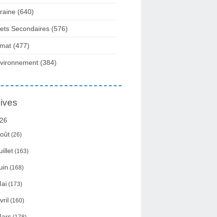
raine
(640)
fets Secondaires
(576)
imat
(477)
vironnement
(384)
ives
26
oût
(26)
uillet
(163)
uin
(168)
ai
(173)
vril
(160)
ars