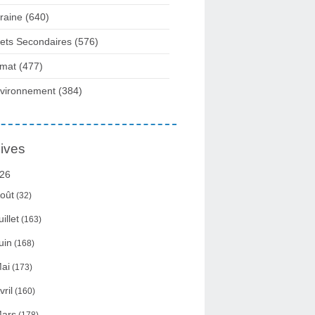
raine
(640)
fets Secondaires
(576)
imat
(477)
vironnement
(384)
ives
26
oût
(32)
uillet
(163)
uin
(168)
ai
(173)
vril
(160)
ars