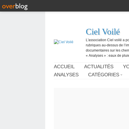
Ciel Voilé
L'association Ciel voilé a p
rubriques au-dessus de l’ima
documentaires sur les chemtr
« Analyses » : eaux de pluie,
ACCUEIL
ACTUALITÉS
Y
ANALYSES
CATÉGORIES