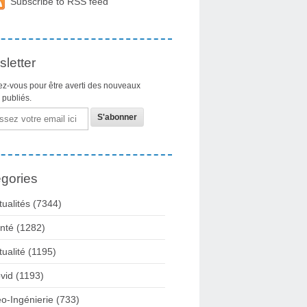
Subscribe to RSS feed
letter
z-vous pour être averti des nouveaux
s publiés.
gories
tualités
(7344)
nté
(1282)
tualité
(1195)
vid
(1193)
o-Ingénierie
(733)