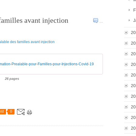
F
familles avant injection
J
…
20
20
20
mation-Prealable-pour-Familles-pour-Injections-Covid-19
20
20
26 pages
20
20
20
st
0
20
20