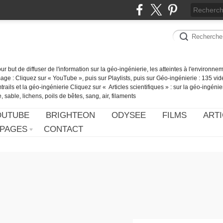
our but de diffuser de l'information sur la géo-ingénierie, les atteintes à l'environn
ge : Cliquez sur « YouTube », puis sur Playlists, puis sur Géo-ingénierie : 135 vid
ails et la géo-ingénierie Cliquez sur « Articles scientifiques » : sur la géo-ingénie
 sable, lichens, poils de bêtes, sang, air, filaments
OUTUBE
BRIGHTEON
ODYSEE
FILMS
ARTI
PAGES
CONTACT