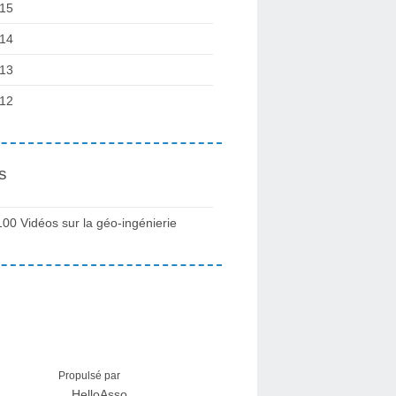
15
14
13
12
s
100 Vidéos sur la géo-ingénierie
Propulsé par
HelloAsso