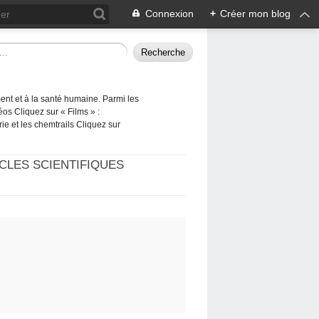
Connexion
+
Créer mon blog
ement et à la santé humaine. Parmi les
éos Cliquez sur « Films » :
rie et les chemtrails Cliquez sur
CLES SCIENTIFIQUES