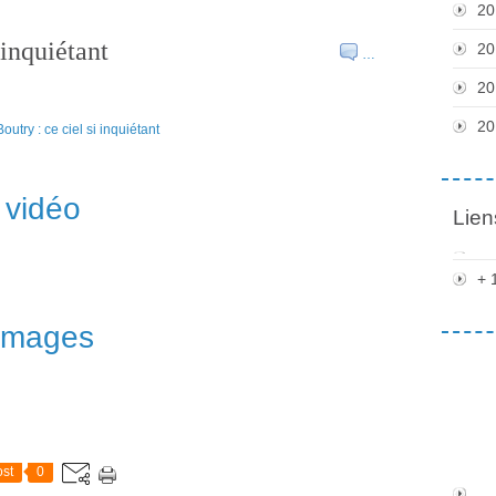
20
 inquiétant
20
…
20
20
vidéo
Lien
+ 
images
st
0