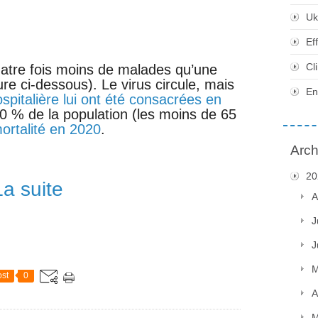
Uk
Ef
Cl
 quatre fois moins de malades qu’une
gure ci-dessous). Le virus circule, mais
En
ospitalière lui ont été consacrées en
 80 % de la population (les moins de 65
ortalité en 2020
.
Arch
20
La suite
A
J
J
M
st
0
A
M