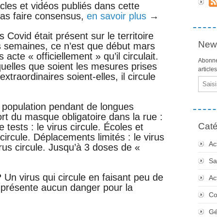
icles et vidéos publiés dans cette
pas faire consensus,
en savoir plus
→
Covid était présent sur le territoire
News
rs semaines, ce n’est que début mars
 acte « officiellement » qu’il circulait.
Abonne
uelles que soient les mesures prises
article
xtraordinaires soient-elles, il circule
Email
 population pendant de longues
ort du masque obligatoire dans la rue :
Caté
e tests : le virus circule. Écoles et
 circule. Déplacements limités : le virus
Ac
virus circule. Jusqu’à 3 doses de «
Sa
?
Un virus qui circule en faisant peu de
Ac
 présente aucun danger pour la
Co
Gé