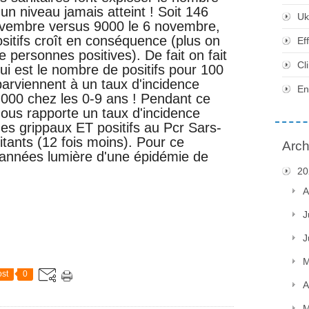
un niveau jamais atteint ! Soit 146
Uk
ovembre versus 9000 le 6 novembre,
sitifs croît en conséquence (plus on
Ef
de personnes positives). De fait on fait
Cl
qui est le nombre de positifs pour 100
parviennent à un taux d'incidence
En
0 000 chez les 0-9 ans ! Pendant ce
nous rapporte un taux d'incidence
s grippaux ET positifs au Pcr Sars-
tants (12 fois moins). Pour ce
Arch
années lumière d'une épidémie de
20
A
J
J
M
st
0
A
M