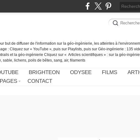
our but de diffuser de l'information sur la géo-ingénierie, les atteintes à l'environn
ge : Cliquez sur « YouTube », puis sur Playlists, puis sur Géo-ingénierie : 135 vid
ails et la géo-ingénierie Cliquez sur « Articles scientifiques » : sur la géo-ingénie
 sable, lichens, poils de bêtes, sang, air, filaments
OUTUBE
BRIGHTEON
ODYSEE
FILMS
ARTI
PAGES
CONTACT