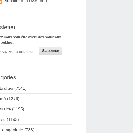
Subscribe to RSS feed
letter
z-vous pour être averti des nouveaux
s publiés.
gories
tualités
(7341)
nté
(1279)
tualité
(1195)
vid
(1193)
o-Ingénierie
(733)