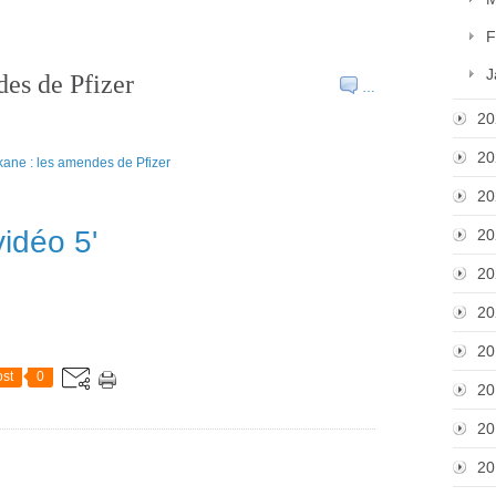
F
J
des de Pfizer
…
20
20
20
vidéo 5'
20
20
20
20
st
0
20
20
20