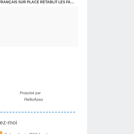
CRISE MIGRATOIRE À CEUTA : UN JEUNE FRANÇAIS SUR PLACE RÉTABLIT LES FAITS ! - RAPHAËL AYMA
Propulsé par
HelloAsso
ez-moi