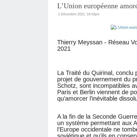
L’Union européenne amorce
1 Décembre 2021, 19:43pm
Thierry Meyssan - Réseau Vo
2021
La Traité du Quirinal, conclu p
projet de gouvernement du pr
Schotz, sont incompatibles av
Paris et Berlin viennent de p
qu’amorcer l’inévitable disso
A la fin de la Seconde Guerr
un système permettant aux A
l’Europe occidentale ne tombe
soviétique et qu’ils en conserv