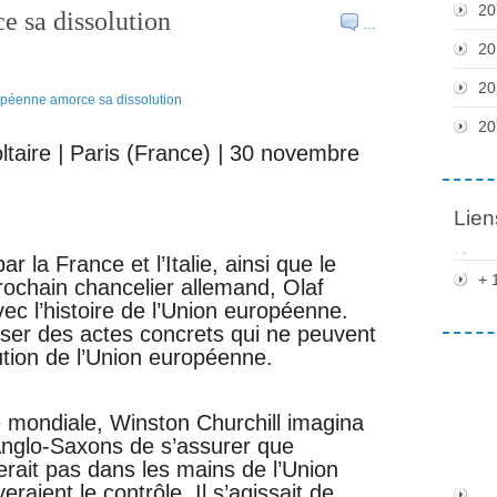
20
 sa dissolution
…
20
20
20
ltaire
|
Paris (France)
|
30 novembre
Lien
ar la France et l’Italie, ainsi que le
+ 
ochain chancelier allemand, Olaf
ec l’histoire de l’Union européenne.
oser des actes concrets qui ne peuvent
lution de l’Union européenne.
e mondiale, Winston Churchill imagina
nglo-Saxons de s’assurer que
rait pas dans les mains de l’Union
eraient le contrôle. Il s’agissait de