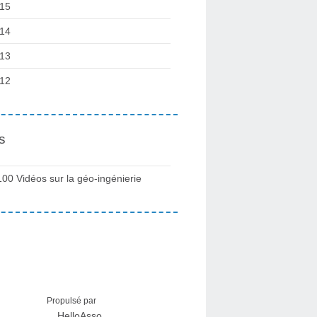
15
14
13
12
s
100 Vidéos sur la géo-ingénierie
Propulsé par
HelloAsso