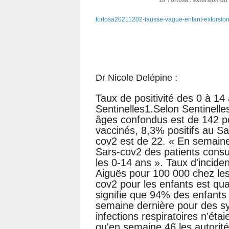
Dr Tortosa : extorsion d
tortosa20211202-fausse-vague-enfant-extorsion-v
Dr Nicole Delépine :
Taux de positivité des 0 à 1
Sentinelles1.Selon Sentinelle
âges confondus est de 142 p
vaccinés, 8,3% positifs au Sa
cov2 est de 22. « En semaine 
Sars-cov2 des patients consu
les 0-14 ans ». Taux d'incide
Aiguës pour 100 000 chez les
cov2 pour les enfants est qua
signifie que 94% des enfants 
semaine dernière pour des s
infections respiratoires n'éta
qu'en semaine 46 les autorité