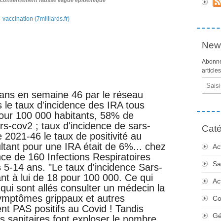
u consentement fausse vague épidémique
accination (7milliards.fr)
News
Abonne
article
Email
4 ans en semaine 46 par le réseau
s le taux d'incidence des IRA tous
our 100 000 habitants, 58% de
rs-cov2 ; taux d'incidence de sars-
Caté
2021-46 le taux de positivité au
ltant pour une IRA était de 6%... chez
Ac
nce de 160 Infections Respiratoires
Sa
 5-14 ans. "Le taux d'incidence Sars-
nt à lui de 18 pour 100 000. Ce qui
Ac
qui sont allés consulter un médecin la
ymptômes grippaux et autres
Co
ient PAS positifs au Covid ! Tandis
Gé
s sanitaires font exploser le nombre