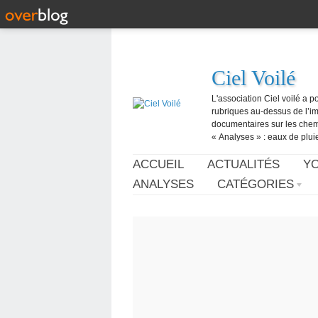
Ciel Voilé
L'association Ciel voilé a p
rubriques au-dessus de l’ima
documentaires sur les chemtr
« Analyses » : eaux de pluie,
ACCUEIL
ACTUALITÉS
Y
ANALYSES
CATÉGORIES