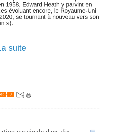
en 1958, Edward Heath y parvint en
orces évoluant encore, le Royaume-Uni
n 2020, se tournant à nouveau vers son
in »).
La suite
st
0
igation vaccinale dans dix