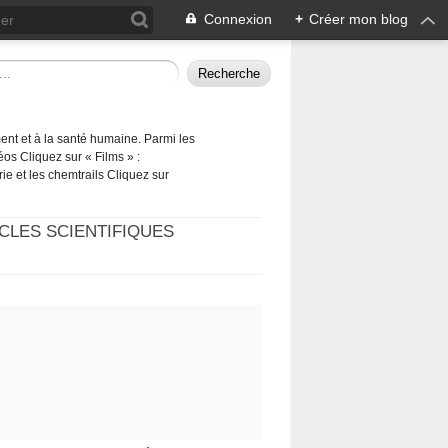
Connexion
+
Créer mon blog
ement et à la santé humaine. Parmi les
éos Cliquez sur « Films » :
rie et les chemtrails Cliquez sur
CLES SCIENTIFIQUES