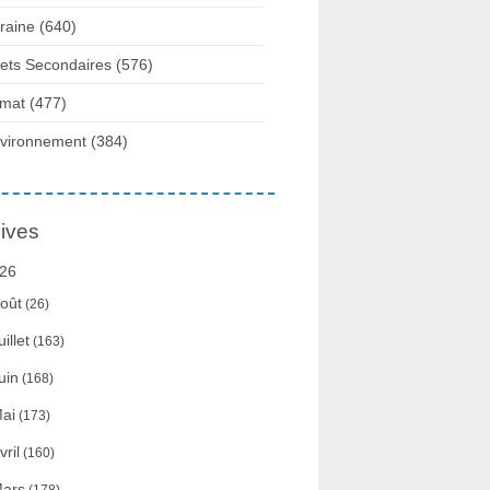
raine
(640)
fets Secondaires
(576)
imat
(477)
vironnement
(384)
ives
26
oût
(26)
uillet
(163)
uin
(168)
ai
(173)
vril
(160)
ars