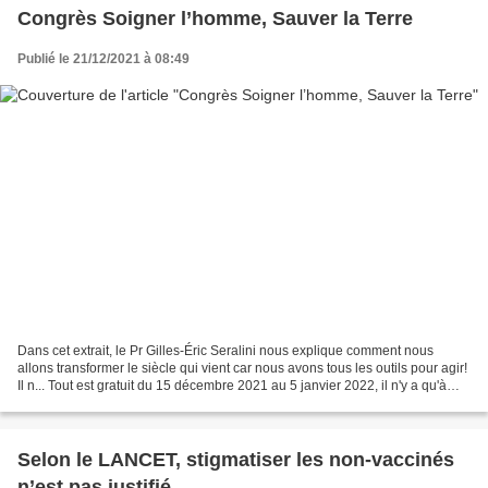
Congrès Soigner l’homme, Sauver la Terre
Publié le 21/12/2021 à 08:49
Dans cet extrait, le Pr Gilles-Éric Seralini nous explique comment nous
allons transformer le siècle qui vient car nous avons tous les outils pour agir!
Il n... Tout est gratuit du 15 décembre 2021 au 5 janvier 2022, il n'y a qu'à
s'inscrire : https:...
Selon le LANCET, stigmatiser les non-vaccinés
n’est pas justifié