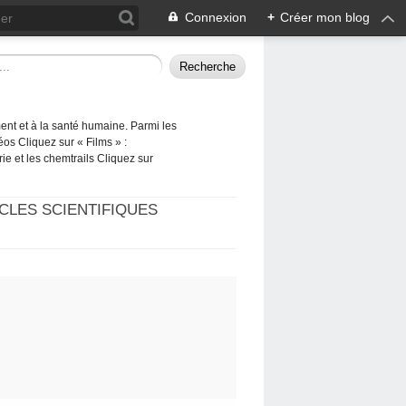
Connexion
+
Créer mon blog
ement et à la santé humaine. Parmi les
éos Cliquez sur « Films » :
rie et les chemtrails Cliquez sur
CLES SCIENTIFIQUES