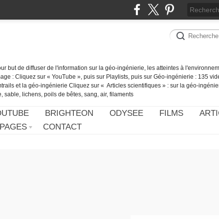
our but de diffuser de l'information sur la géo-ingénierie, les atteintes à l'environn
ge : Cliquez sur « YouTube », puis sur Playlists, puis sur Géo-ingénierie : 135 vid
ails et la géo-ingénierie Cliquez sur « Articles scientifiques » : sur la géo-ingénie
 sable, lichens, poils de bêtes, sang, air, filaments
OUTUBE
BRIGHTEON
ODYSEE
FILMS
ARTI
PAGES
CONTACT