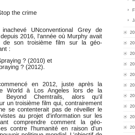
F
Stop the crime
J
e inachevé UNconventional Grey de
20
 depuis 2016, l'année où Murphy avait
it de son troisième film sur la géo-
20
ant :
20
praying ? (2010) et
20
raying ? (2012).
20
commencé en 2012, juste après la
20
he World à Los Angeles lors de la
20
s Beyond Chemtrails, alors qu'il
r un troisième film qui, contrairement
20
e se contenterait pas de réveiller le
tivistes au projet d'information sur les
20
isant comprendre comment la géo-
20
mes contre l'humanité en raison d'un
ouvoir politique mondial. L'objectif de