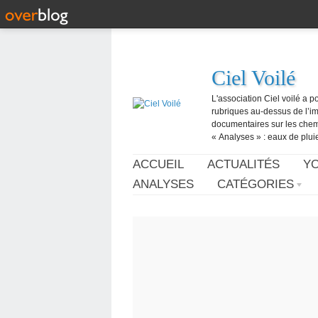
Ciel Voilé
L'association Ciel voilé a p
rubriques au-dessus de l’ima
documentaires sur les chemtr
« Analyses » : eaux de pluie,
ACCUEIL
ACTUALITÉS
Y
ANALYSES
CATÉGORIES