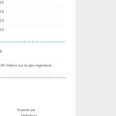
15
14
13
12
s
100 Vidéos sur la géo-ingénierie
Propulsé par
HelloAsso