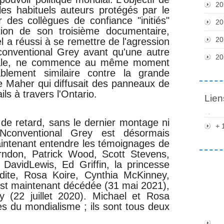
20
les habituels auteurs protégés par le
 des collègues de confiance "initiés"
20
tion de son troisième documentaire,
20
 a réussi à se remettre de l'agression
conventional Grey avant qu'une autre
20
utale, ne commence au même moment
blement similaire contre la grande
e Maher qui diffusait des panneaux de
ils à travers l'Ontario.
Lien
 de retard, sans le dernier montage ni
+ 
UNconventional Grey est désormais
intenant entendre les témoignages de
ndon, Patrick Wood, Scott Stevens,
DavidLewis, Ed Griffin, la princesse
ite, Rosa Koire, Cynthia McKinney,
st maintenant décédée (31 mai 2021),
(22 juillet 2020). Michael et Rosa
es du mondialisme ; ils sont tous deux