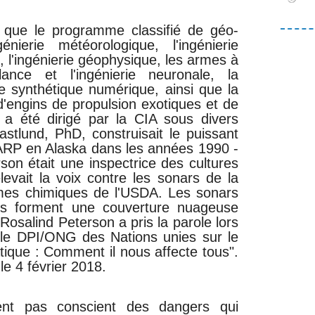
er que le programme classifié de géo-
énierie météorologique, l'ingénierie
 l'ingénierie géophysique, les armes à
llance et l'ingénierie neuronale, la
ie synthétique numérique, ainsi que la
 d'engins de propulsion exotiques et de
 a été dirigé par la CIA sous divers
tlund, PhD, construisait le puissant
ARP en Alaska dans les années 1990 -
son était une inspectrice des cultures
levait la voix contre les sonars de la
rmes chimiques de l'USDA. Les sonars
ls forment une couverture nuageuse
osalind Peterson a pris la parole lors
lle DPI/ONG des Nations unies sur le
ique : Comment il nous affecte tous".
le 4 février 2018.
ent pas conscient des dangers qui