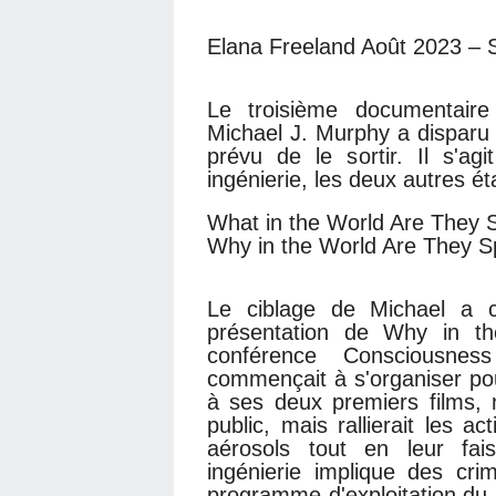
Elana Freeland Août 2023 – 
Le troisième documentair
Michael J. Murphy a disparu
prévu de le sortir. Il s'ag
ingénierie, les deux autres ét
What in the World Are They S
Why in the World Are They Sp
Le ciblage de Michael a 
présentation de Why in t
conférence Consciousnes
commençait à s'organiser pou
à ses deux premiers films, n
public, mais rallierait les ac
aérosols tout en leur fa
ingénierie implique des cri
programme d'exploitation du p