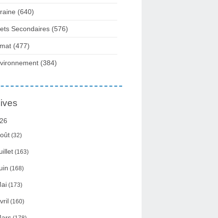
raine
(640)
fets Secondaires
(576)
imat
(477)
vironnement
(384)
ives
26
oût
(32)
uillet
(163)
uin
(168)
ai
(173)
vril
(160)
ars