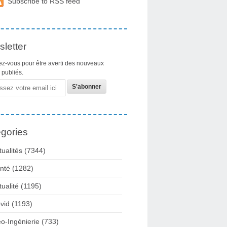
Subscribe to RSS feed
letter
z-vous pour être averti des nouveaux
s publiés.
gories
tualités
(7344)
nté
(1282)
tualité
(1195)
vid
(1193)
o-Ingénierie
(733)