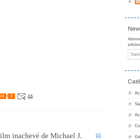
News
Abonne
article
Email
Caté
Ac
st
0
Sa
Ac
Co
film inachevé de Michael J.
Gé
…