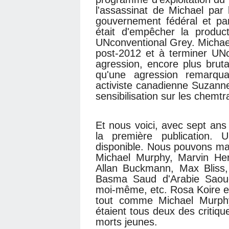
l'assassinat de Michael par 
gouvernement fédéral et par
était d'empêcher la produc
UNconventional Grey. Michael
post-2012 et à terminer UN
agression, encore plus br
qu'une agression remarqua
activiste canadienne Suzann
sensibilisation sur les chemtra
Et nous voici, avec sept ans
la première publication. 
disponible. Nous pouvons ma
Michael Murphy, Marvin Her
Allan Buckmann, Max Bliss, 
Basma Saud d'Arabie Saoud
moi-même, etc. Rosa Koire e
tout comme Michael Murphy 
étaient tous deux des critiqu
morts jeunes.