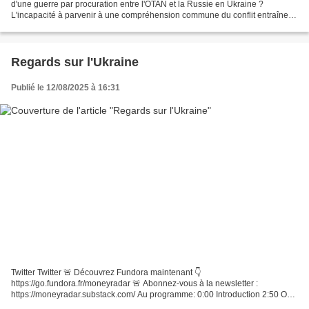
d'une guerre par procuration entre l'OTAN et la Russie en Ukraine ?
L'incapacité à parvenir à une compréhension commune du conflit entraîne
une incapacité à s'accorder sur les...
Regards sur l'Ukraine
Publié le 12/08/2025 à 16:31
Twitter Twitter 🚨 Découvrez Fundora maintenant 👇
https://go.fundora.fr/moneyradar 🚨 Abonnez-vous à la newsletter :
https://moneyradar.substack.com/ Au programme: 0:00 Introduction 2:50 Où
en est l'armée française en 2025 5:12 Des failles dans la défense...