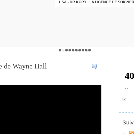
ée de Wayne Hall
…
Suiv