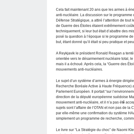
Cela fait maintenant 20 ans que les armes à éne
anti-nucléaire. La discussion sur le programme 
Défense Stratégique, a attiré l’attention de tou
de Guerre des Étoiles étaient extrêmement coûte
techniquement, si leur but était d’abattre des m
posé la question à l’époque si le programme de 
but, étant donné qu’il était si peu pratique et p
A Reykjavik le président Ronald Reagan a tenté d
orientée vers le désarmement nucléaire total, le
mais il a échoué. Après cela, la “Guerre des Éto
mouvements anti-nucléaires.
Le sujet d’un système d’armes à énergie dirig
Recherche Boréale Active à Haute Fréquence) a
Parlement Européen. Il portait “sur l’environnemen
direction de la député européenne suédoise Maj 
mouvement anti-nucléaire, et il n’a pas ét
é
accep
sujets sont l’affaire de l’OTAN et non pas de 
par elle-même une confirmation du système H
simplement un programme de recherche, comme l
Le livre sur “La Stratégie du choc” de Naomi Kle