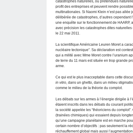
catastrophes naturelles, ou prétendues naturell
profit des entreprises et peuvent rendre possib
multinationales. Si Naomi Klein n’est pas allée 
délibérée de catastrophes, d’autres cependant l’
une enquête sur le fonctionnement de HAARP, a n
avec précision les catastrophes dites naturelles 
le 22 mai 2011.
La scientifique Américaine Leuren Moret a car
nucléaire tectonique”. Sa déclaration est conte
qui a milité avec Mme Moret contre l’uranium ap
de terre du 11 mars est située en trop grande p
arme.
Ce qui est le plus inacceptable dans cette discus
in vitro
, dans un ghetto, dans un milieu stigmati
comme le milieu de la théorie du complot.
Les débats sur les armes à l’énergie dirigée à l
étaient inscrits dans les débats du courant politi
la société appelée les “théoriciens du complot”. 
(trainées chimiques) qui essaient depuis longte
qu’une campagne planétaire est en marche pour 
certain nombre d’objectifs : pas seulement la ré
réchauffement global mais aussi l’augmentation d