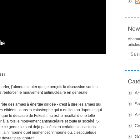
News
Abonne
article
Email
2011
Caté
arler, j’aimerais noter que je perçois la discussion sur les
 renforcer le mouvement antinucléaire en générale.
Ac
Sa
rôle des armes à énergie dirigée - c’est à dire les armes qui
es ciblées - dans la catastrophe qui a eu lieu au Japon et qui
Ac
re que le désastre de Fukushima est le résultat d’une telle
r à la fois le mouvement antinucléaire et toute la société. S’il
Co
 de ce genre se sont déjà passées en certaines occasions
hui, à n’importe quel moment et n’importe où, c’est quelque
Gé
devrait pas ignorer.