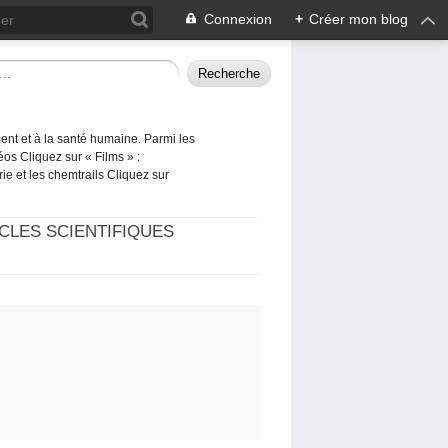
Connexion
+
Créer mon blog
ement et à la santé humaine. Parmi les
éos Cliquez sur « Films » :
rie et les chemtrails Cliquez sur
CLES SCIENTIFIQUES