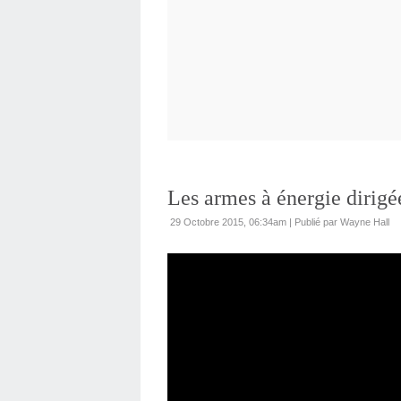
Les armes à énergie dirig
29 Octobre 2015, 06:34am
|
Publié par Wayne Hall