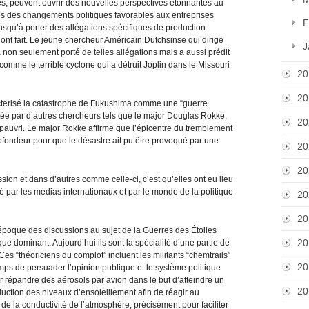
es, peuvent ouvrir des nouvelles perspectives étonnantes au
les des changements politiques favorables aux entreprises
F
jusqu’à porter des allégations spécifiques de production
ont fait. Le jeune chercheur Américain Dutchsinse qui dirige
J
on seulement porté de telles allégations mais a aussi prédit
comme le terrible cyclone qui a détruit Joplin dans le Missouri
20
20
acterisé la catastrophe de Fukushima comme une “guerre
stée par d’autres chercheurs tels que le major Douglas Rokke,
20
pauvri. Le major Rokke affirme que l’épicentre du tremblement
rofondeur pour que le désastre ait pu être provoqué par une
20
20
sion et dans d’autres comme celle-ci, c’est qu’elles ont eu lieu
sé par les médias internationaux et par le monde de la politique
20
20
’époque des discussions au sujet de la Guerres des Étoiles
20
que dominant. Aujourd’hui ils sont la spécialité d’une partie de
Ces “théoriciens du complot” incluent les militants “chemtrails”
20
mps de persuader l’opinion publique et le système politique
répandre des aérosols par avion dans le but d’atteindre un
20
duction des niveaux d’ensoleillement afin de réagir au
e la conductivité de l’atmosphère, précisément pour faciliter