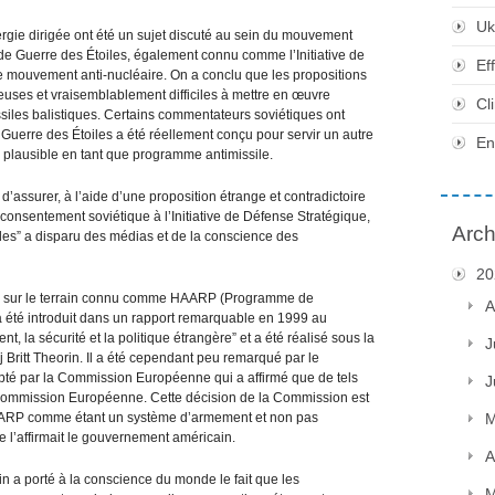
Uk
rgie dirigée ont été un sujet discuté au sein du mouvement
de Guerre des Étoiles, également connu comme l’Initiative de
Ef
t le mouvement anti-nucléaire. On a conclu que les propositions
uses et vraisemblablement difficiles à mettre en œuvre
Cl
issiles balistiques. Certains commentateurs soviétiques ont
Guerre des Étoiles a été réellement conçu pour servir un autre
En
eu plausible en tant que programme antimissile.
’assurer, à l’aide d’une proposition étrange et contradictoire
 consentement soviétique à l’Initiative de Défense Stratégique,
Arch
iles” a disparu des médias et de la conscience des
20
ée sur le terrain connu comme HAARP (Programme de
A
 été introduit dans un rapport remarquable en 1999 au
t, la sécurité et la politique étrangère” et a été réalisé sous la
J
Britt Theorin. Il a été cependant peu remarqué par le
té par la Commission Européenne qui a affirmé que de tels
J
la Commission Européenne. Cette décision de la Commission est
AARP comme étant un système d’armement et non pas
M
’affirmait le gouvernement américain.
A
in a porté à la conscience du monde le fait que les
M