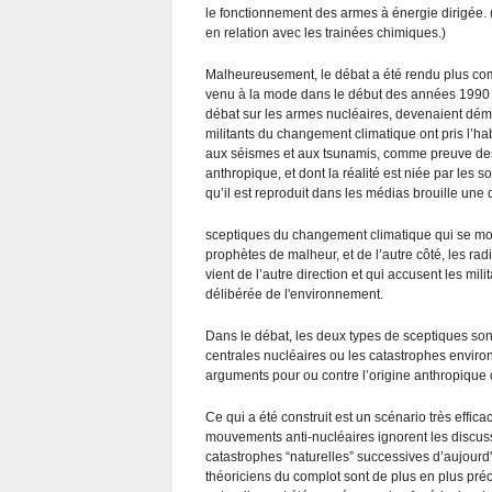
le fonctionnement des armes à énergie dirigée.
en relation avec les trainées chimiques.)
Malheureusement, le débat a été rendu plus compl
venu à la mode dans le début des années 1990 
débat sur les armes nucléaires, devenaient dém
militants du changement climatique ont pris l’ha
aux séismes et aux tsunamis, comme preuve des
anthropique, et dont la réalité est niée par les 
qu’il est reproduit dans les médias brouille une d
sceptiques du changement climatique qui se moq
prophètes de malheur, et de l’autre côté, les ra
vient de l’autre direction et qui accusent les mi
délibérée de l'environnement.
Dans le débat, les deux types de sceptiques son
centrales nucléaires ou les catastrophes enviro
arguments pour ou contre l’origine anthropique
Ce qui a été construit est un scénario très effic
mouvements anti-nucléaires ignorent les discuss
catastrophes “naturelles” successives d’aujourd'h
théoriciens du complot sont de plus en plus préo