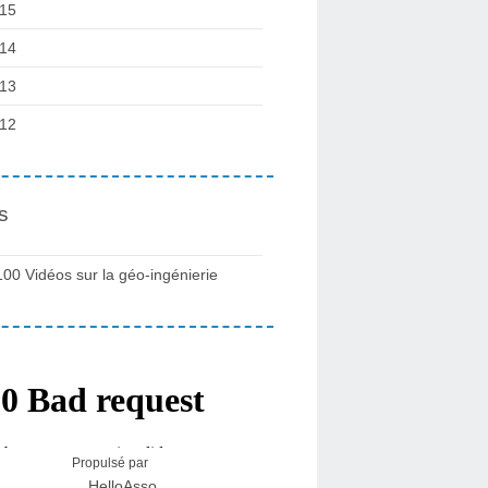
15
14
13
12
s
100 Vidéos sur la géo-ingénierie
Propulsé par
HelloAsso