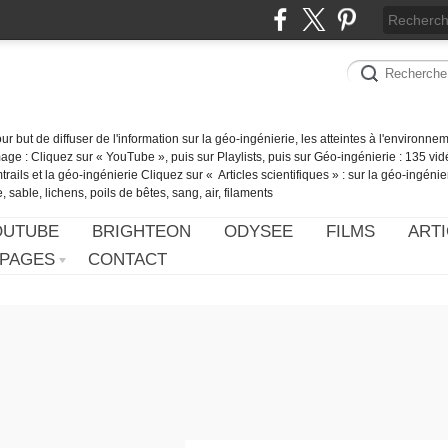
our but de diffuser de l'information sur la géo-ingénierie, les atteintes à l'environn
ge : Cliquez sur « YouTube », puis sur Playlists, puis sur Géo-ingénierie : 135 vid
ails et la géo-ingénierie Cliquez sur « Articles scientifiques » : sur la géo-ingénie
 sable, lichens, poils de bêtes, sang, air, filaments
OUTUBE
BRIGHTEON
ODYSEE
FILMS
ARTI
PAGES
CONTACT