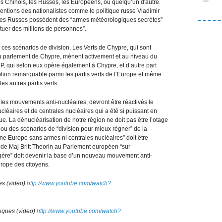
es Chinois, les Russes, les Européens, ou quelqu’un d'autre.
ventions des nationalistes comme le politique russe Vladimir
ue les Russes possèdent des “armes météorologiques secrètes”
“tuer des millions de personnes”.
ces scénarios de division. Les Verts de Chypre, qui sont
 parlement de Chypre, mènent activement et au niveau du
, qui selon eux opère également à Chypre, et d’autre part
ption remarquable parmi les partis verts de l’Europe et même
es autres partis verts.
ns les mouvements anti-nucléaires, devront être réactivés le
éaires et de centrales nucléaires qui a été si puissant en
e. La dénucléarisation de notre région ne doit pas être l’otage
ou des scénarios de “division pour mieux régner” de la
ne Europe sans armes ni centrales nucléaires” doit être
 de Maj Britt Theorin au Parlement européen “sur
angère” doit devenir la base d’un nouveau mouvement anti-
rope des citoyens.
es (video)
http://www.youtube.com/watch?
iques (video)
http://www.youtube.com/watch?