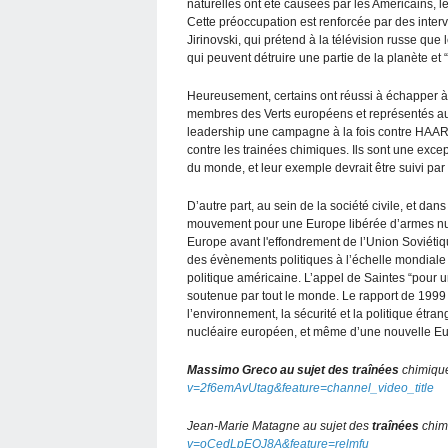
naturelles ont été causées par les Américains, l
Cette préoccupation est renforcée par des inter
Jirinovski, qui prétend à la télévision russe q
qui peuvent détruire une partie de la planète et 
Heureusement, certains ont réussi à échapper à 
membres des Verts européens et représentés au
leadership une campagne à la fois contre HAARP
contre les trainées chimiques. Ils sont une exce
du monde, et leur exemple devrait être suivi par l
D’autre part, au sein de la société civile, et da
mouvement pour une Europe libérée d’armes nucl
Europe avant l'effondrement de l’Union Soviétiqu
des évènements politiques à l’échelle mondiale 
politique américaine. L’appel de Saintes “pour u
soutenue par tout le monde. Le rapport de 1999
l’environnement, la sécurité et la politique étr
nucléaire européen, et même d’une nouvelle Eu
Massimo Greco au sujet des traînées
chimiqu
v=2f6emAvUtag&feature=channel_video_title
Jean-Marie Matagne au sujet des
traînées
chim
v=oCedLpEQJ8A&feature=relmfu