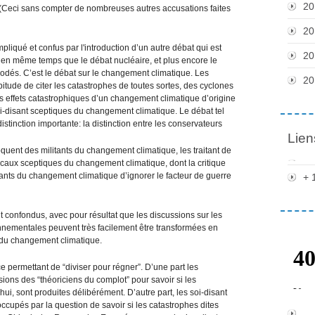
20
 (Ceci sans compter de nombreuses autres accusations faites
20
iqué et confus par l'introduction d’un autre débat qui est
20
en même temps que le débat nucléaire, et plus encore le
odés. C’est le débat sur le changement climatique. Les
20
bitude de citer les catastrophes de toutes sortes, des cyclones
 effets catastrophiques d’un changement climatique d’origine
soi-disant sceptiques du changement climatique. Le débat tel
istinction importante: la distinction entre les conservateurs
Lien
uent des militants du changement climatique, les traitant de
dicaux sceptiques du changement climatique, dont la critique
litants du changement climatique d’ignorer le facteur de guerre
+ 
t confondus, avec pour résultat que les discussions sur les
nnementales peuvent très facilement être transformées en
 du changement climatique.
ace permettant de “diviser pour régner”. D’une part les
ions des “théoriciens du complot” pour savoir si les
ui, sont produites délibérément. D’autre part, les soi-disant
ccupés par la question de savoir si les catastrophes dites