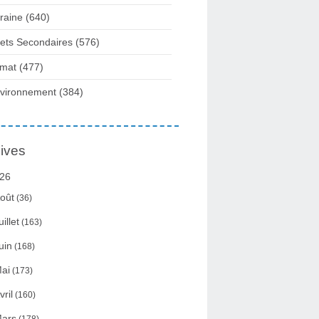
raine
(640)
fets Secondaires
(576)
imat
(477)
vironnement
(384)
ives
26
oût
(36)
uillet
(163)
uin
(168)
ai
(173)
vril
(160)
ars