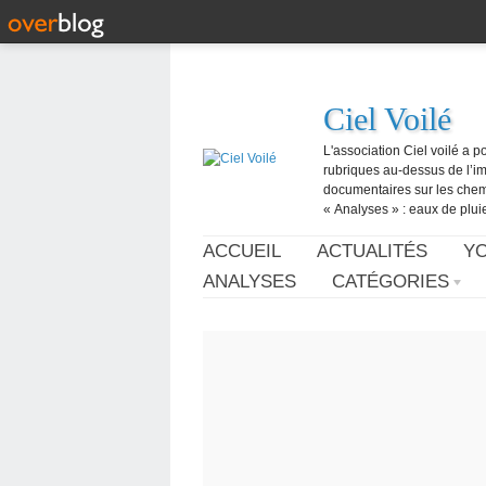
Ciel Voilé
L'association Ciel voilé a p
rubriques au-dessus de l’ima
documentaires sur les chemtr
« Analyses » : eaux de pluie,
ACCUEIL
ACTUALITÉS
Y
ANALYSES
CATÉGORIES