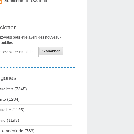
Subscribe to RSS feed
letter
z-vous pour être averti des nouveaux
s publiés.
gories
tualités
(7345)
nté
(1284)
tualité
(1195)
vid
(1193)
o-Ingénierie
(733)