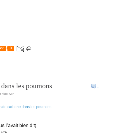
st
0
 dans les poumons
…
n d'oeuvre
l’avait bien dit)
uvre