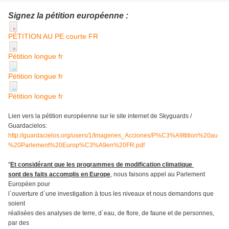
Signez la pétition européenne :
PÉTITION AU PE courte FR
Pétition longue fr
Pétition longue fr
Pétition longue fr
Lien vers la pétition européenne
sur le site internet de Skyguards /
Guardacielos:
http://guardacielos.org/users/1/Imagenes_Acciones/P%C3%A9ttition%20au
%20Parlement%20Europ%C3%A9en%20FR.pdf
"
Et considérant que les programmes de modification climatique
sont des faits accomplis en Europe
, nous faisons appel au Parlement
Européen pour
l´ouverture d´une investigation à tous les niveaux et nous demandons que
soient
réalisées des analyses de terre, d´eau, de flore, de faune et de personnes,
par des