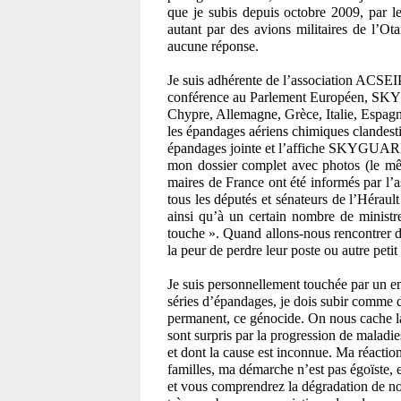
que je subis depuis octobre 2009, par le
autant par des avions militaires de l’Ota
aucune réponse.
Je suis adhérente de l’association ACSEIP
conférence au Parlement Européen, SKYG
Chypre, Allemagne, Grèce, Italie, Espag
les épandages aériens chimiques clandest
épandages jointe et l’affiche SKYGUARD
mon dossier complet avec photos (le mê
maires de France ont été informés par l
tous les députés et sénateurs de l’Hérault 
ainsi qu’à un certain nombre de ministr
touche ». Quand allons-nous rencontrer de
la peur de perdre leur poste ou autre petit
Je suis personnellement touchée par un 
séries d’épandages, je dois subir comme 
permanent, ce génocide. On nous cache la
sont surpris par la progression de maladie
et dont la cause est inconnue. Ma réactio
familles, ma démarche n’est pas égoïste, 
et vous comprendrez la dégradation de no