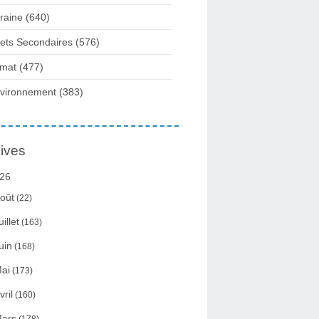
raine
(640)
fets Secondaires
(576)
imat
(477)
vironnement
(383)
ives
26
oût
(22)
uillet
(163)
uin
(168)
ai
(173)
vril
(160)
ars