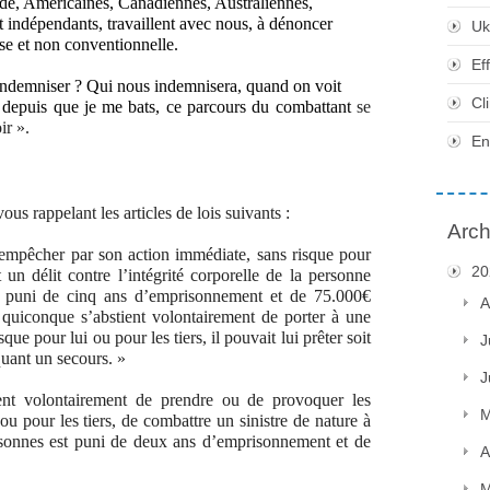
de, Américaines, Canadiennes, Australiennes,
t indépendants, travaillent avec nous, à dénoncer
Uk
use et non conventionnelle.
Ef
indemniser ? Qui nous indemnisera, quand on voit
Cl
 depuis que je me bats, ce parcours du combattant
se
ir ».
En
s rappelant les articles de lois suivants :
Arch
mpêcher par son action immédiate, sans risque pour
20
t un délit contre l’intégrité corporelle de la personne
est puni de cinq ans d’emprisonnement et de 75.000€
A
uiconque s’abstient volontairement de porter à une
que pour lui ou pour les tiers, il pouvait lui prêter soit
J
quant un secours. »
J
nt volontairement de prendre ou de provoquer les
M
ou pour les tiers, de combattre un sinistre de nature à
rsonnes est puni de deux ans d’emprisonnement et de
A
M