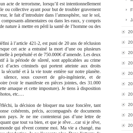
n acte de terrorisme, lorsqu’il est intentionnellement
lle ou collective ayant pour but de troubler gravement
F
reur, le fait d’introduire dans l’atmosphère, sur le sol,
J
es composants alimentaires ou dans les eaux, y compris
e de nature à mettre en péril la santé de l’homme ou des
20
20
éfini à l’article 421-2, est puni de 20 ans de réclusion
sque cet acte a entrainé la mort d’une ou plusieurs
20
iminelle à perpétuité et de 750.000€ d’amende. Les deux
atif à la période de sûreté, sont applicables au crime
20
ici d’actes criminels qui portent atteinte aux droits
a sécurité et à la vie toute entière sur notre planète.
20
 silence, sous couvert de géo-ingénierie, et de
soire (voir le manifeste en pièces jointes, des 31.000
20
tte arnaque et cette imposture). Je tiens à disposition
photos, etc.…
20
20
léchi, la décision de bloquer ma taxe foncière, tant
ponse cohérents, précis, accompagnés de documents
20
 mon pays. Je ne me contenterai pas d’une lettre de
diquant que tout va bien, et que je rêve…car si je rêve,
20
 le monde qui rêvent comme moi. Ma vie a changé, ma