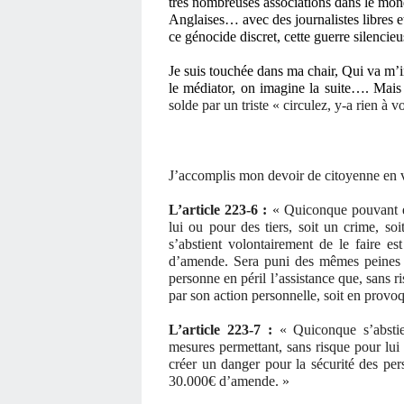
très nombreuses associations dans le mon
Anglaises… avec des journalistes libres e
ce génocide discret, cette guerre silencie
Je suis touchée dans ma chair, Qui va m’
le médiator, on imagine la suite…. Mais
solde par un triste « circulez, y-a rien à vo
J’accomplis mon devoir de citoyenne en vou
L’article 223-6 :
« Quiconque pouvant e
lui ou pour des tiers, soit un crime, soi
s’abstient volontairement de le faire 
d’amende. Sera puni des mêmes peines q
personne en péril l’assistance que, sans ris
par son action personnelle, soit en provo
L’article 223-7 :
« Quiconque s’abstie
mesures permettant, sans risque pour lui 
créer un danger pour la sécurité des pe
30.000€ d’amende. »