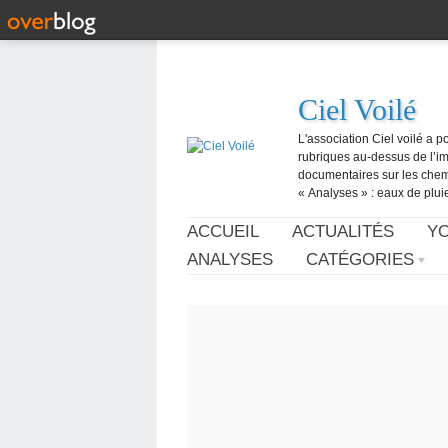
Ciel Voilé
L'association Ciel voilé a p
rubriques au-dessus de l’ima
documentaires sur les chemtr
« Analyses » : eaux de pluie,
ACCUEIL
ACTUALITÉS
Y
ANALYSES
CATÉGORIES