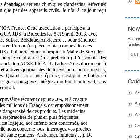
s épandages aériens chimiques clandestins, effectués
n que par des appareils civils. Je n’ai à ce jour reçu
ICA France. Cette association a participé à la
News
UARDS, à Bruxelles les 8 et 9 avril 2013, avec
Abonne
ne, Suisse, Belgique, Angleterre… pour dénoncer
article
ins en Europe (en pièce jointe, composition des
S). J’ai porté en main propre au Maire de St André
Email
me que celui adressé en préfecture). L’ensemble des
’association ACSEIPICA. J’ai adressé des documents à
et à divers journalistes de télévision et autres médias,
es. Quand il y a une réponse, c’est pour « botter en
Caté
s gens courageux, intègres, qui font leur travail, sans
 confort.
Ac
emphysème récurent depuis 2009, et à chaque
Sa
des millions de Français, cet empoisonnement
 dangerosité de ces produits. Les médecins
Ac
s respiratoires de plus en plus fréquentes
n est logique, nos enfants sont concernés, nos
Co
elle nous concerne tous, interrogez vos proches
tre santé (cancers, Alzheimer, infarctus….). De
Gé