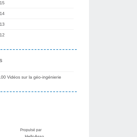
15
14
13
12
s
100 Vidéos sur la géo-ingénierie
Propulsé par
HelloAsso