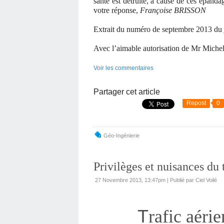
santé est détruite, à cause de ces épandag
votre réponse,
Françoise BRISSON
Extrait du numéro de septembre 2013 du j
Avec l’aimable autorisation de Mr Miche
Voir les commentaires
Partager cet article
Repost
0
Géo-Ingénierie
Privilèges et nuisances du 
27 Novembre 2013, 13:47pm
|
Publié par Ciel Voilé
T
rafic aéri