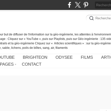
our but de diffuser de l'information sur la géo-ingénierie, les atteintes à l'environn
ge : Cliquez sur « YouTube », puis sur Playlists, puis sur Géo-ingénierie : 135 vid
ails et la géo-ingénierie Cliquez sur « Articles scientifiques » : sur la géo-ingénie
 sable, lichens, poils de bêtes, sang, air, filaments
OUTUBE
BRIGHTEON
ODYSEE
FILMS
ARTI
PAGES
CONTACT