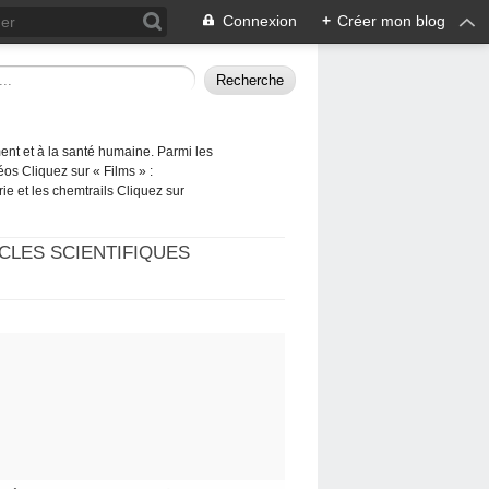
Connexion
+
Créer mon blog
ement et à la santé humaine. Parmi les
éos Cliquez sur « Films » :
rie et les chemtrails Cliquez sur
CLES SCIENTIFIQUES