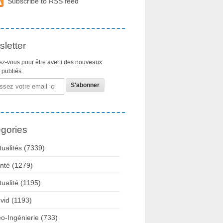
Subscribe to RSS feed
letter
z-vous pour être averti des nouveaux
s publiés.
gories
tualités
(7339)
nté
(1279)
tualité
(1195)
vid
(1193)
o-Ingénierie
(733)