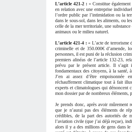
L’article 421-2 :
« Constitue également u
en relation avec une entreprise individue
l’ordre public par l’intimidation ou la ter
dans le sous-sol, dans les aliments, ou l
celle de la mer territoriale, une substanc
animaux ou le milieu naturel.
L’article 421-4 :
« L’acte de terrorisme d
criminelle et de 350.000€ d’amende, lor
personnes, il est puni de la réclusion cr
premiers alinéas de l’article 132-23, rel
prévu par le présent article. Il s’agit 
fondamentaux des citoyens, à la santé, à l
J’en ai assez d’être empoisonnée en
réchauffement climatique tout à fait illu
experts et climatologues qui dénoncent ce
mon dossier par de nombreux éléments, 
Je prends donc, après avoir mûrement réf
que je n’aurai pas des éléments de ré
crédibles, de la part des autorités de
l’aviation civile (que j’ai déjà reçue), in
alors il y a des millions de gens dans