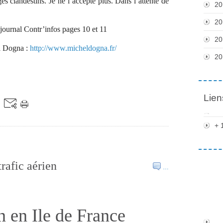
es clandestins. Je ne l’accepte plus. Dans l’attente de
20
20
ournal Contr’infos pages 10 et 11
20
l Dogna :
http://www.micheldogna.fr/
20
Lien
+ 
trafic aérien
…
en en Ile de France