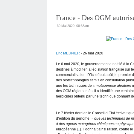
France - Des OGM autorisés.
30 Mai 2020, 08:33am
Eric MEUNIER
- 26 mai 2020
Le 6 mai 2020, le gouvernement a notifié à la 
destinés à modifier la législation française sur l
commercialisation. D’ici début août, le premier 
des biotechnologies et mis en consultation publi
que les techniques de «
mutagénèse aléatoire
i
des OGM réglementés. Il a identifié une centai
herbicides obtenu par une technique donnant 
Le 7 février dernier, le Conseil d’État écrivait qu
d’édition du génome
» que les techniques de 
à des agents mutagènes chimiques ou physiqu
européenne [
1
]. Il donnait ainsi raison, contre 