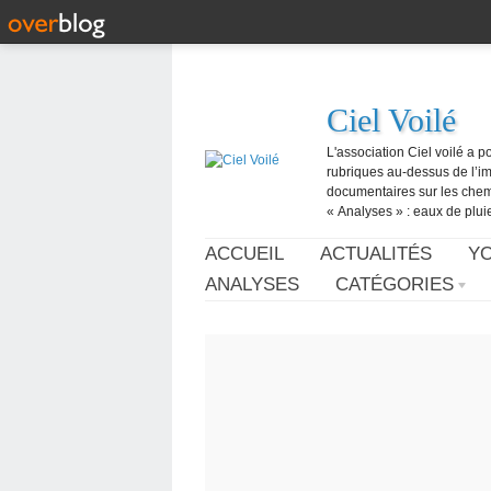
Ciel Voilé
L'association Ciel voilé a p
rubriques au-dessus de l’ima
documentaires sur les chemtr
« Analyses » : eaux de pluie,
ACCUEIL
ACTUALITÉS
Y
ANALYSES
CATÉGORIES