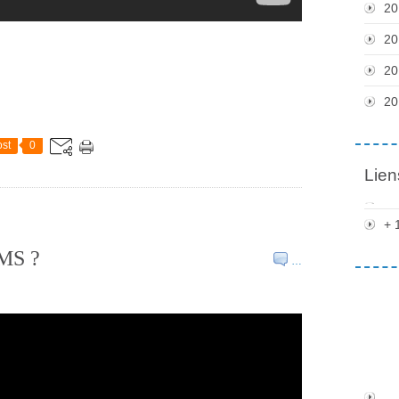
20
20
20
20
st
0
Lien
+ 
OMS ?
…