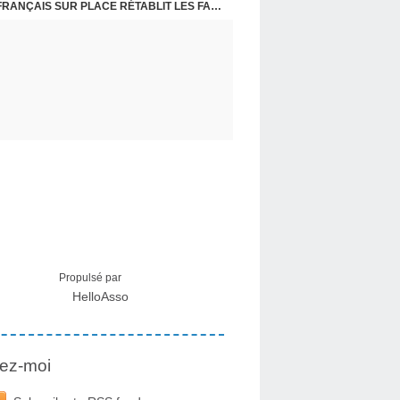
CRISE MIGRATOIRE À CEUTA : UN JEUNE FRANÇAIS SUR PLACE RÉTABLIT LES FAITS ! - RAPHAËL AYMA
Propulsé par
HelloAsso
ez-moi