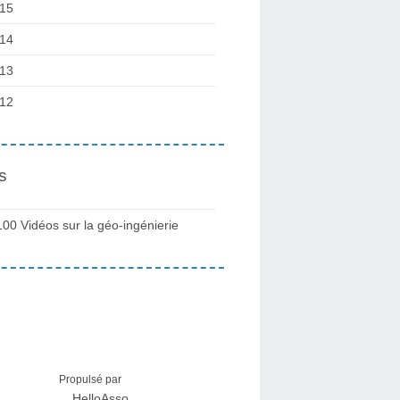
15
14
13
12
s
100 Vidéos sur la géo-ingénierie
Propulsé par
HelloAsso