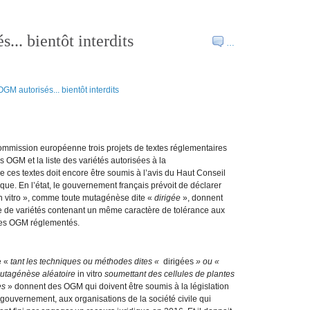
.. bientôt interdits
…
Commission européenne trois projets de textes réglementaires
es OGM et la liste des variétés autorisées à la
de ces textes doit encore être soumis à l’avis du Haut Conseil
que. En l’état, le gouvernement français prévoit de déclarer
n vitro », comme toute mutagénèse dite «
dirigée
», donnent
ne de variétés contenant un même caractère de tolérance aux
des OGM réglementés.
e «
tant les techniques ou méthodes dites «
dirigées
» ou «
mutagénèse aléatoire
in vitro
soumettant des cellules de plantes
es
» donnent des OGM qui doivent être soumis à la législation
le gouvernement, aux organisations de la société civile qui