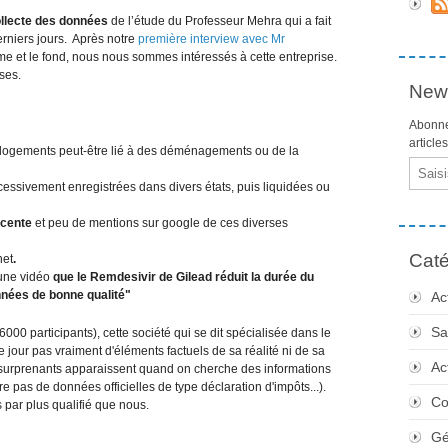
ollecte des données
de l’étude du Professeur Mehra qui a fait
erniers jours. Après notre
première interview avec Mr
orme et le fond, nous nous sommes intéressés à cette entreprise.
ises.
News
Abonne
article
 logements peut-être lié à des déménagements ou de la
Email
essivement enregistrées dans divers états, puis liquidées ou
écente
et peu de mentions sur google de ces diverses
Caté
net
.
une vidéo
que le Remdesivir de Gilead réduit la durée du
nées de bonne qualité"
Ac
Sa
6000 participants), cette société qui se dit spécialisée dans le
à ce jour pas vraiment d'éléments factuels de sa réalité ni de sa
Ac
ôt surprenants apparaissent quand on cherche des informations
re pas de données officielles de type déclaration d'impôts...).
Co
par plus qualifié que nous.
Gé