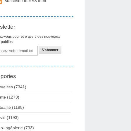
Subscribe to RSS feed
letter
z-vous pour être averti des nouveaux
s publiés.
gories
tualités
(7341)
nté
(1279)
tualité
(1195)
vid
(1193)
o-Ingénierie
(733)