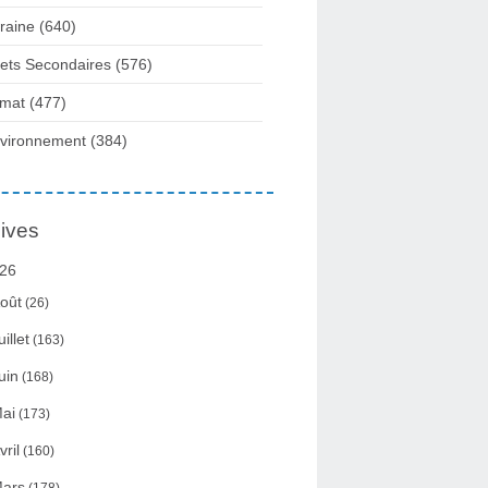
raine
(640)
fets Secondaires
(576)
imat
(477)
vironnement
(384)
ives
26
oût
(26)
uillet
(163)
uin
(168)
ai
(173)
vril
(160)
ars