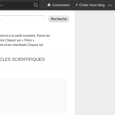
Connexion
+
Créer mon blog
ement et à la santé humaine. Parmi les
éos Cliquez sur « Films » :
rie et les chemtrails Cliquez sur
CLES SCIENTIFIQUES