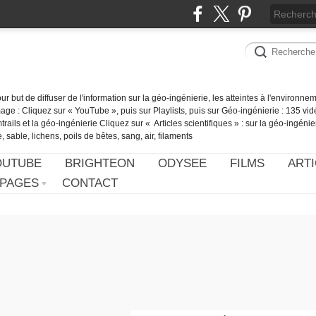
our but de diffuser de l'information sur la géo-ingénierie, les atteintes à l'environn
ge : Cliquez sur « YouTube », puis sur Playlists, puis sur Géo-ingénierie : 135 vid
ails et la géo-ingénierie Cliquez sur « Articles scientifiques » : sur la géo-ingénie
 sable, lichens, poils de bêtes, sang, air, filaments
OUTUBE
BRIGHTEON
ODYSEE
FILMS
ARTI
PAGES
CONTACT