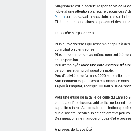
Surgisphere est la société
responsable de la c
l’objet d’une attention planétaire depuis ces 7 d
Mehra
qui nous avait laissés dubitatifs sur la f
Et là quelques questions se posent et des surpr
La société surgisphere a :
Plusieurs
adresses
qui ressemblent plus à des
domiciliation d'entreprise.
Plusieurs entreprises au même nom ont été succ
en suspension.
Peu d'employés
avec une date d'entrée très r
personnes et un profil questionnable.
Peu d'activité jusqu'à mars 2020 sur le site inter
Son fondateur Sapan Desai MD annonce dans 
séjour à l'hopital
, et dit qu'il lui faut plus de
"don
Pour une étude de la taille de celle du Lancet (9
big data et l'intelligence artificielle, ne fournit 
capacité à faire. Au contraire des indices plut
sur la société (beaucoup de déclaratif et peu voi
Des questions ne manqueront pas d'être posées 
A propos de la société