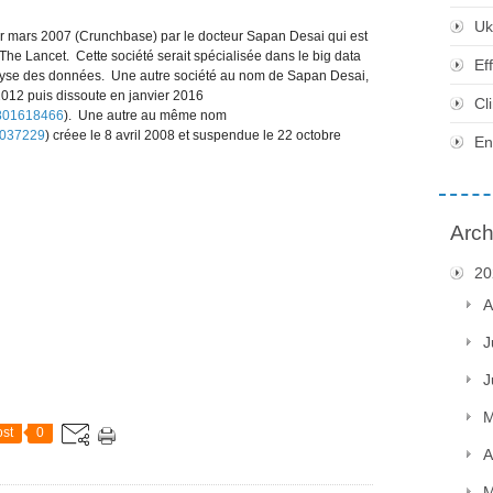
Uk
1er mars 2007 (Crunchbase) par le docteur Sapan Desai qui est
he Lancet. Cette société serait spécialisée dans le big data
Ef
’analyse des données. Une autre société au nom de Sapan Desai,
2012 puis dissoute en janvier 2016
Cl
0801618466
). Une autre au même nom
1037229
) créee le 8 avril 2008 et suspendue le 22 octobre
En
Arch
20
A
J
J
M
st
0
A
M