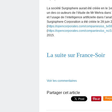
La société Surgisphere aurait été créée en le 
un des co-auteurs de l’étude de Mr Mehra dans T
et l’usage de l’intelligence artificielle dans l
Surgisphere Corporation a été créée le 28 juin 
(
https://opencorporates.com/companies/us_tx/
(
https://opencorporates.com/companies/us_nc/
2015.
La suite sur France-Soir
Voir les commentaires
Partager cet article
Repo