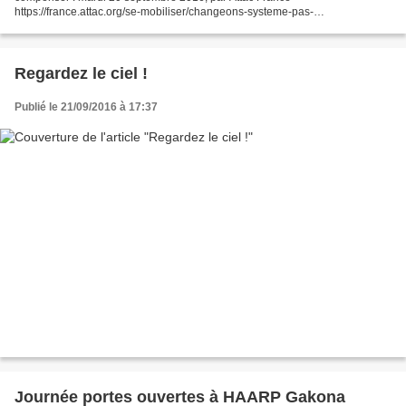
https://france.attac.org/se-mobiliser/changeons-systeme-pas-
climat/article/petition-le-secteur-aeronautique-doit-reduire-ses-emissions-
pas-les-compenser...
Regardez le ciel !
Publié le 21/09/2016 à 17:37
Journée portes ouvertes à HAARP Gakona