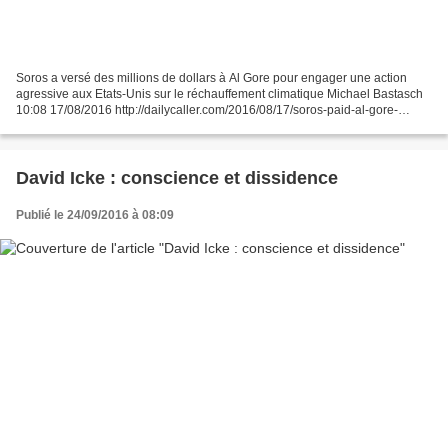
Soros a versé des millions de dollars à Al Gore pour engager une action
agressive aux Etats-Unis sur le réchauffement climatique Michael Bastasch
10:08 17/08/2016 http://dailycaller.com/2016/08/17/soros-paid-al-gore-
millions-to-push-aggressive-us-action-on-global-warming/#ixzz4KZrSPqnj...
David Icke : conscience et dissidence
Publié le 24/09/2016 à 08:09