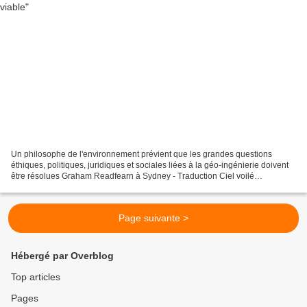
Un philosophe de l'environnement prévient que les grandes questions
éthiques, politiques, juridiques et sociales liées à la géo-ingénierie doivent
être résolues Graham Readfearn à Sydney - Traduction Ciel voilé
theguardian.com - jeudi 31 Juillet 2014...
Page suivante >
Hébergé par Overblog
Top articles
Pages