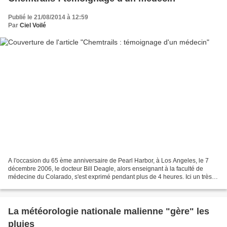
Publié le 21/08/2014 à 12:59
Par
Ciel Voilé
A l'occasion du 65 ème anniversaire de Pearl Harbor, à Los Angeles, le 7
décembre 2006, le docteur Bill Deagle, alors enseignant à la faculté de
médecine du Colarado, s'est exprimé pendant plus de 4 heures. Ici un très
court extrait sur les chemtrail...
La météorologie nationale malienne "gère" les
pluies