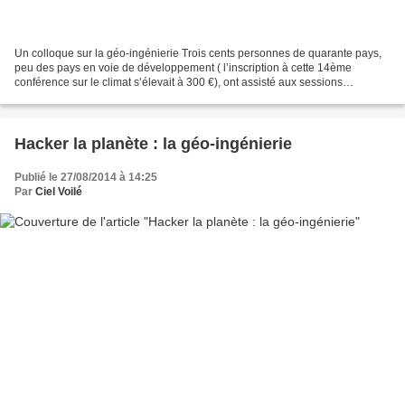
Un colloque sur la géo-ingénierie Trois cents personnes de quarante pays,
peu des pays en voie de développement ( l’inscription à cette 14ème
conférence sur le climat s’élevait à 300 €), ont assisté aux sessions
proposées du 18 au 22 août à Berlin, par...
Hacker la planète : la géo-ingénierie
Publié le 27/08/2014 à 14:25
Par
Ciel Voilé