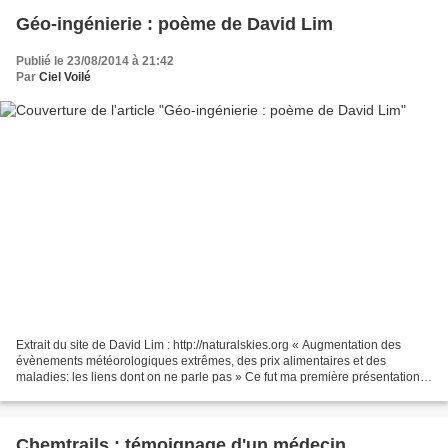
Géo-ingénierie : poème de David Lim
Publié le 23/08/2014 à 21:42
Par
Ciel Voilé
Extrait du site de David Lim : http://naturalskies.org « Augmentation des
évènements météorologiques extrêmes, des prix alimentaires et des
maladies: les liens dont on ne parle pas » Ce fut ma première présentation
sur la géo-ingénierie que j'ai donnée...
Chemtrails : témoignage d'un médecin