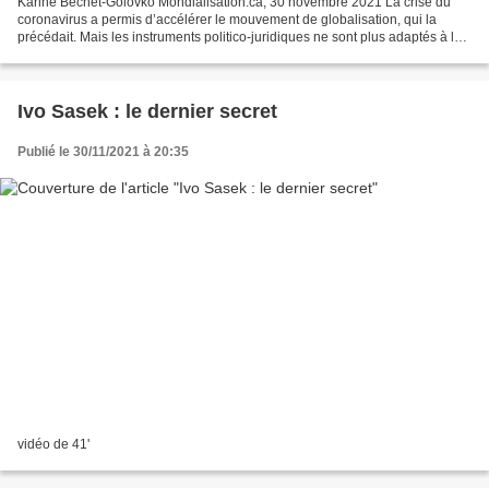
Karine Bechet-Golovko Mondialisation.ca, 30 novembre 2021 La crise du
coronavirus a permis d’accélérer le mouvement de globalisation, qui la
précédait. Mais les instruments politico-juridiques ne sont plus adaptés à la
nouvelle situation : si les Etats,...
Ivo Sasek : le dernier secret
Publié le 30/11/2021 à 20:35
vidéo de 41'