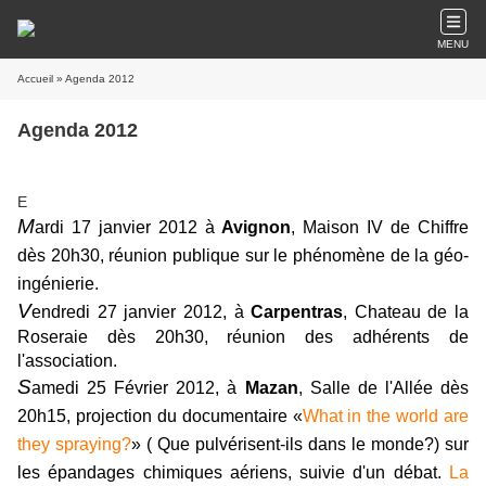
MENU
Accueil
» Agenda 2012
Agenda 2012
E
M
ardi 17 janvier 2012 à
Avignon
, Maison IV de Chiffre
dès 20h30, réunion publique sur le phénomène de la géo-
ingénierie.
V
endredi 27 janvier 2012, à
Carpentras
, Chateau de la
Roseraie dès 20h30, réunion des adhérents de
l'association.
S
amedi 25 Février 2012, à
Mazan
, Salle de l'Allée dès
20h15, projection du documentaire «
What in the world are
they spraying?
» ( Que pulvérisent-ils dans le monde?) sur
les épandages chimiques aériens, suivie d'un débat.
La