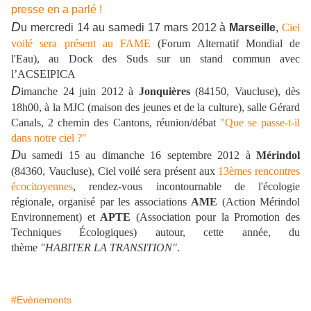
presse en a parlé !
D
u mercredi 14 au samedi 17 mars 2012 à
Marseille
,
Ciel
voilé sera présent au FAME
(Forum Alternatif Mondial de
l'Eau),
au Dock des Suds sur
un stand commun avec
l’ACSEIPICA
D
imanche 24 juin 2012 à
Jonquières
(84150, Vaucluse), dès
18h00, à la MJC (maison des jeunes et de la culture), salle Gérard
Canals, 2 chemin des Cantons, réunion/débat
"Que se passe-t-il
dans notre ciel ?"
D
u samedi 15 au dimanche 16 septembre 2012 à
Mérindol
(84360, Vaucluse),
Ciel voilé sera présent aux
13èmes rencontres
écocitoyennes
,
r
endez-vous incontournable de l'écologie
régionale, organisé
par les associations
AME
(Action Mérindol
Environnement) et
APTE
(Association pour la Promotion des
Techniques Écologiques) autour, cette année,
du
thème
"
HABITER LA TRANSITION"
.
#Evènements