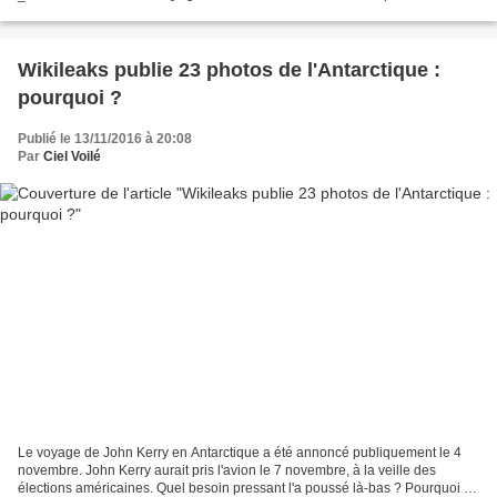
Hillary Clinton continue à faire l'objet d'un examen...
Wikileaks publie 23 photos de l'Antarctique :
pourquoi ?
Publié le 13/11/2016 à 20:08
Par
Ciel Voilé
Le voyage de John Kerry en Antarctique a été annoncé publiquement le 4
novembre. John Kerry aurait pris l'avion le 7 novembre, à la veille des
élections américaines. Quel besoin pressant l'a poussé là-bas ? Pourquoi à