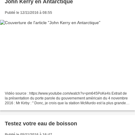
John Kerry en Antarctique
Publié le 12/11/2016 à 08:55
Vidéo source : https://www.youtube.com/watch?v=pm645PoKe4s Extrait de
la présentation du porte parole du gouvernement américain du 4 novembre
2016 : Mr Kirby : " Donc, je crois que la station McMurdo est la plus grande
station de recherche du programme...
Testez votre eau de boisson
Publié le 05/11/2016 à 16:47