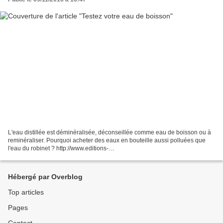
L'eau distillée est déminéralisée, déconseillée comme eau de boisson ou à
reminéraliser. Pourquoi acheter des eaux en bouteille aussi polluées que
l'eau du robinet ? http://www.editions-
dangles.fr/bibliotheque/documents/9782703308652.pdf
Hébergé par Overblog
Top articles
Pages