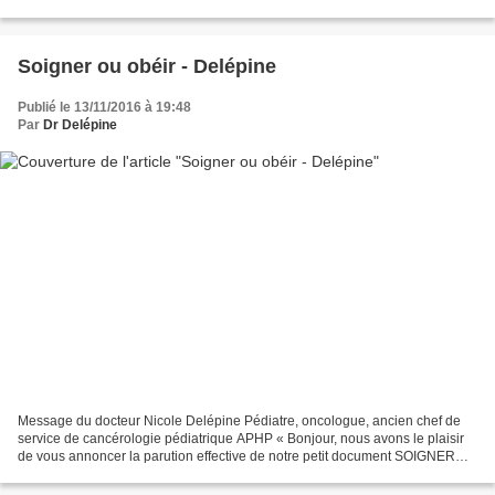
son âge entreprendre un tel voyage...
Soigner ou obéir - Delépine
Publié le 13/11/2016 à 19:48
Par
Dr Delépine
Message du docteur Nicole Delépine Pédiatre, oncologue, ancien chef de
service de cancérologie pédiatrique APHP « Bonjour, nous avons le plaisir
de vous annoncer la parution effective de notre petit document SOIGNER
OU OBEIR pour tenter de briser l’omerta...