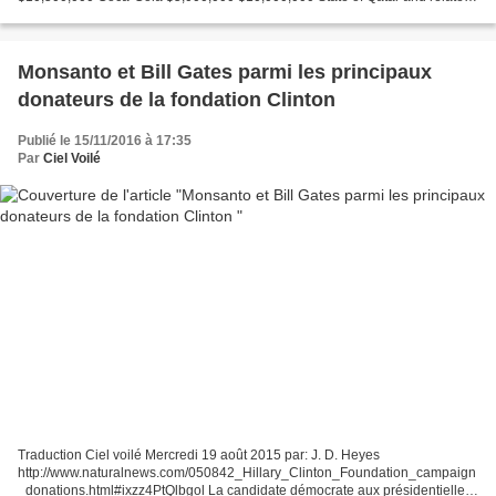
entities $1,375,000 $5,800,000 Goldman Sachs...
Monsanto et Bill Gates parmi les principaux
donateurs de la fondation Clinton
Publié le 15/11/2016 à 17:35
Par
Ciel Voilé
Traduction Ciel voilé Mercredi 19 août 2015 par: J. D. Heyes
http://www.naturalnews.com/050842_Hillary_Clinton_Foundation_campaign
_donations.html#ixzz4PtQlbgol La candidate démocrate aux présidentielles,