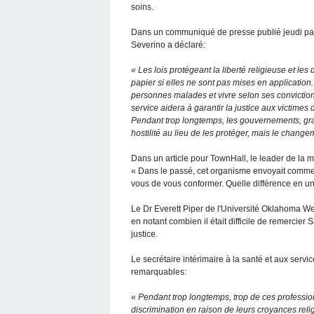
soins.
Dans un communiqué de presse publié jeudi par 
Severino a déclaré:
« Les lois protégeant la liberté religieuse et le
papier si elles ne sont pas mises en application.
personnes malades et vivre selon ses conviction
service aidera à garantir la justice aux victimes 
Pendant trop longtemps, les gouvernements, gran
hostilité au lieu de les protéger, mais le change
Dans un article pour TownHall, le leader de la ma
« Dans le passé, cet organisme envoyait comme me
vous de vous conformer. Quelle différence en u
Le Dr Everett Piper de l'Université Oklahoma Wes
en notant combien il était difficile de remercie
justice.
Le secrétaire intérimaire à la santé et aux ser
remarquables:
« Pendant trop longtemps, trop de ces profession
discrimination en raison de leurs croyances reli