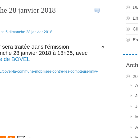
Uk
he 28 janvier 2018
…
Ef
Cl
En
Linky sera traitée dans l'émission «
nche 28 janvier 2018 à 18h35,
avec
re de BOVEL
Arch
30/bovel-la-commune-mobilisee-contre-les-compteurs-linky-
20
A
J
J
M
A
M