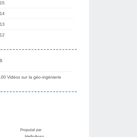
15
14
13
12
s
100 Vidéos sur la géo-ingénierie
Propulsé par
HelloAsso