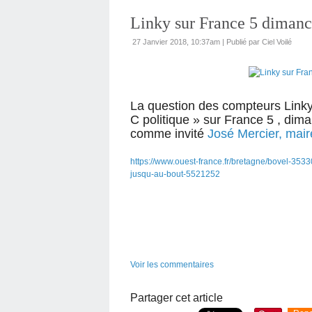
Linky sur France 5 dimanc
27 Janvier 2018, 10:37am
|
Publié par Ciel Voilé
La question des compteurs 
C politique » sur France 5 , d
ima
comme invité
José Mercier, mai
https://www.ouest-france.fr/bretagne/bovel-353
jusqu-au-bout-5521252
Voir les commentaires
Partager cet article