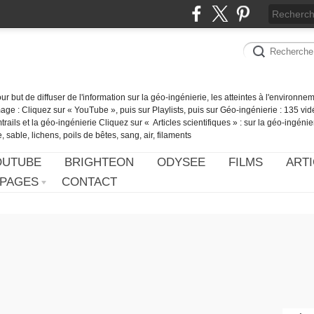
our but de diffuser de l'information sur la géo-ingénierie, les atteintes à l'environn
ge : Cliquez sur « YouTube », puis sur Playlists, puis sur Géo-ingénierie : 135 vid
ails et la géo-ingénierie Cliquez sur « Articles scientifiques » : sur la géo-ingénie
 sable, lichens, poils de bêtes, sang, air, filaments
OUTUBE
BRIGHTEON
ODYSEE
FILMS
ARTI
PAGES
CONTACT