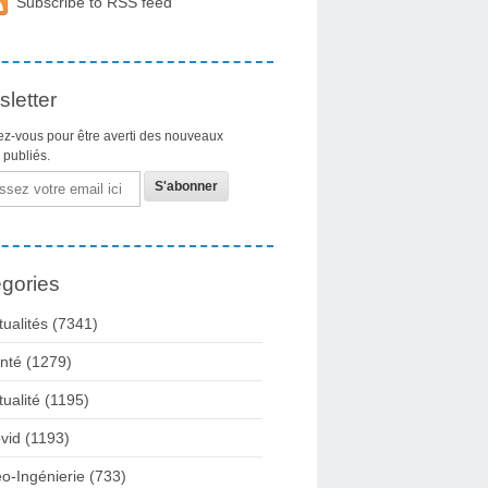
Subscribe to RSS feed
letter
z-vous pour être averti des nouveaux
s publiés.
gories
tualités
(7341)
nté
(1279)
tualité
(1195)
vid
(1193)
o-Ingénierie
(733)