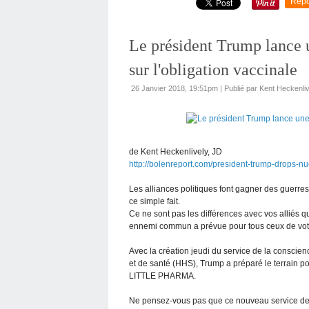
Repo
Le président Trump la
sur l'obligation vaccinale
26 Janvier 2018, 19:51pm
|
Publié par Kent Heckenliv
de Kent Heckenlively, JD
http://bolenreport.com/president-trump-drops-
Les alliances politiques font gagner des guerr
ce simple fait.
Ce ne sont pas les différences avec vos alliés
ennemi commun a prévue pour tous ceux de votr
Avec la création jeudi du service de la conscienc
et de santé (HHS), Trump a préparé le terrain p
LITTLE PHARMA.
Ne pensez-vous pas que ce nouveau service de 