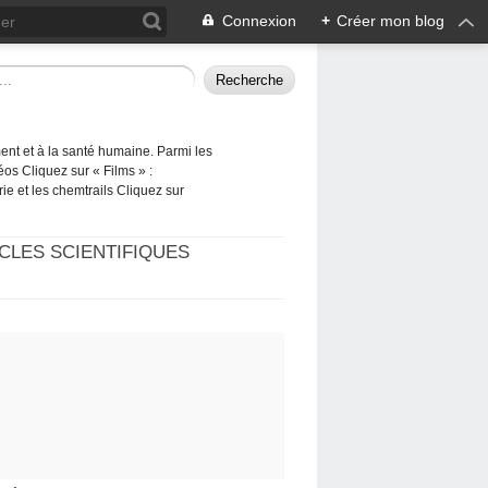
Connexion
+
Créer mon blog
ement et à la santé humaine. Parmi les
éos Cliquez sur « Films » :
rie et les chemtrails Cliquez sur
CLES SCIENTIFIQUES