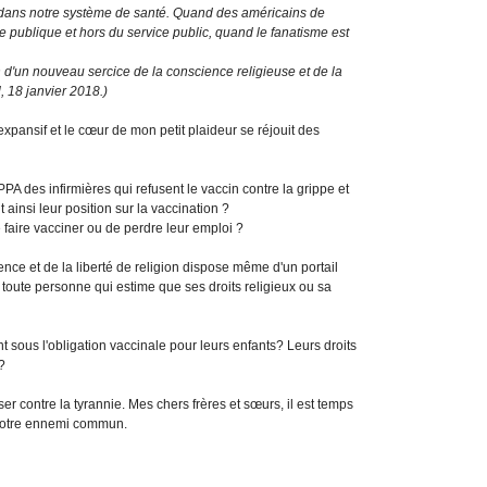
r dans notre système de santé. Quand des américains de
ce publique et hors du service public, quand le fanatisme est
d'un nouveau sercice de la conscience religieuse et de la
, 18 janvier 2018.)
xpansif et le cœur de mon petit plaideur se réjouit des
IPPA des infirmières qui refusent le vaccin contre la grippe et
ainsi leur position sur la vaccination ?
e faire vacciner ou de perdre leur emploi ?
ence et de la liberté de religion dispose même d'un portail
toute personne qui estime que ses droits religieux ou sa
nt sous l'obligation vaccinale pour leurs enfants? Leurs droits
?
er contre la tyrannie. Mes chers frères et sœurs, il est temps
e notre ennemi commun.