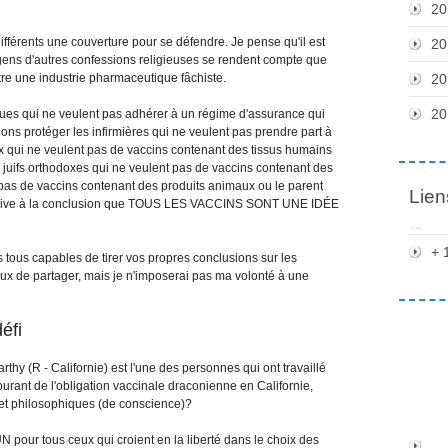
20
ifférents une couverture pour se défendre. Je pense qu'il est
20
es gens d'autres confessions religieuses se rendent compte que
re une industrie pharmaceutique fâchiste.
20
20
ques qui ne veulent pas adhérer à un régime d'assurance qui
ions protéger les infirmières qui ne veulent pas prendre part à
x qui ne veulent pas de vaccins contenant des tissus humains
s juifs orthodoxes qui ne veulent pas de vaccins contenant des
t pas de vaccins contenant des produits animaux ou le parent
Lien
t arrive à la conclusion que TOUS LES VACCINS SONT UNE IDÉE
+ 
s tous capables de tirer vos propres conclusions sur les
eux de partager, mais je n'imposerai pas ma volonté à une
éfi
thy (R - Californie) est l'une des personnes qui ont travaillé
ourant de l'obligation vaccinale draconienne en Californie,
 et philosophiques (de conscience)?
our tous ceux qui croient en la liberté dans le choix des