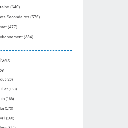
raine
(640)
fets Secondaires
(576)
imat
(477)
vironnement
(384)
ives
26
oût
(26)
uillet
(163)
uin
(168)
ai
(173)
vril
(160)
ars