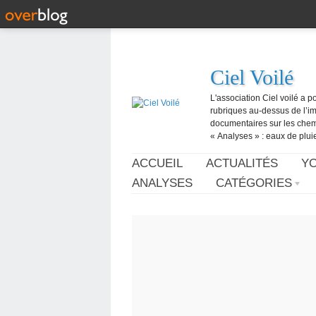
Ciel Voilé
L'association Ciel voilé a p
rubriques au-dessus de l’ima
documentaires sur les chemtr
« Analyses » : eaux de pluie,
ACCUEIL
ACTUALITÉS
Y
ANALYSES
CATÉGORIES