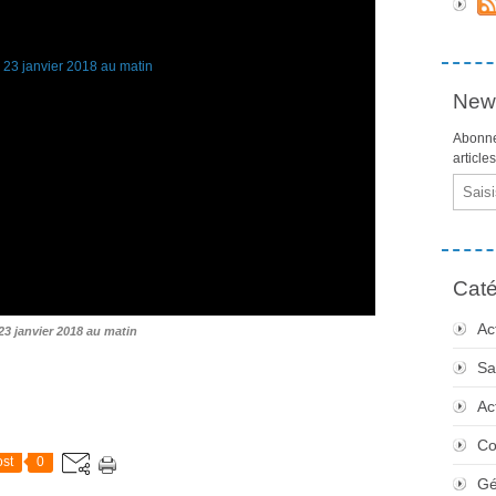
News
Abonne
article
Email
Caté
Ac
 23 janvier 2018 au matin
Sa
Ac
Co
st
0
Gé