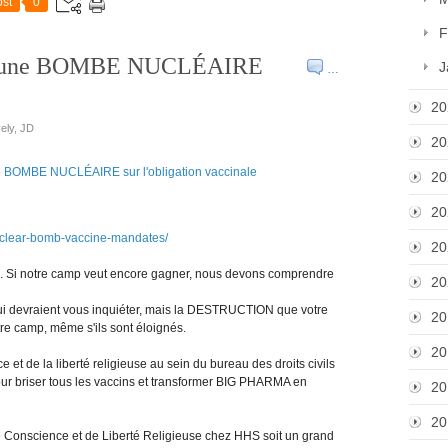
st
0
F
nce une BOMBE NUCLÉAIRE
J
…
20
ely, JD
20
20
20
nuclear-bomb-vaccine-mandates/
20
es. Si notre camp veut encore gagner, nous devons comprendre
20
 qui devraient vous inquiéter, mais la DESTRUCTION que votre
20
e camp, même s'ils sont éloignés.
20
e et de la liberté religieuse au sein du bureau des droits civils
our briser tous les vaccins et transformer BIG PHARMA en
20
20
Conscience et de Liberté Religieuse chez HHS soit un grand