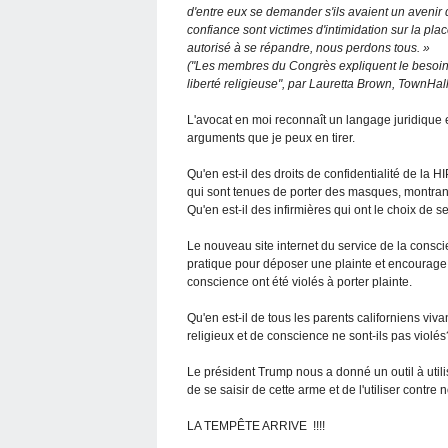
d'entre eux se demander s'ils avaient un aveni
confiance sont victimes d'intimidation sur la pla
autorisé à se répandre, nous perdons tous. »
("Les membres du Congrès expliquent le besoin 
liberté religieuse", par Lauretta Brown, TownHall
L'avocat en moi reconnaît un langage juridique e
arguments que je peux en tirer.
Qu'en est-il des droits de confidentialité de la H
qui sont tenues de porter des masques, montrant 
Qu'en est-il des infirmières qui ont le choix de s
Le nouveau site internet du service de la consci
pratique pour déposer une plainte et encourage 
conscience ont été violés à porter plainte.
Qu'en est-il de tous les parents californiens viva
religieux et de conscience ne sont-ils pas violés
Le président Trump nous a donné un outil à utilis
de se saisir de cette arme et de l'utiliser contr
LA TEMPÊTE ARRIVE !!!!