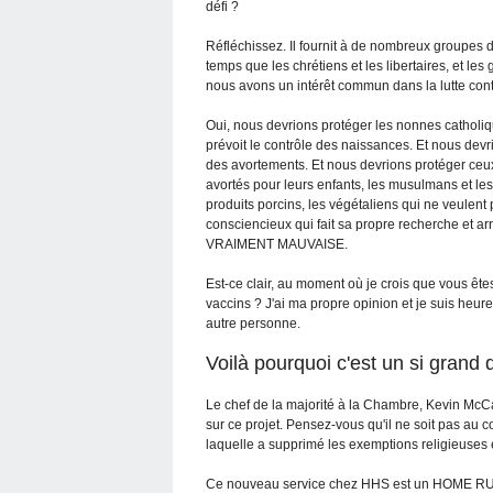
défi ?
Réfléchissez. Il fournit à de nombreux groupes d
temps que les chrétiens et les libertaires, et l
nous avons un intérêt commun dans la lutte cont
Oui, nous devrions protéger les nonnes catholi
prévoit le contrôle des naissances. Et nous devr
des avortements. Et nous devrions protéger ceu
avortés pour leurs enfants, les musulmans et le
produits porcins, les végétaliens qui ne veulen
consciencieux qui fait sa propre recherche e
VRAIMENT MAUVAISE.
Est-ce clair, au moment où je crois que vous ête
vaccins ? J'ai ma propre opinion et je suis heur
autre personne.
Voilà pourquoi c'est un si grand d
Le chef de la majorité à la Chambre, Kevin McCar
sur ce projet. Pensez-vous qu'il ne soit pas au c
laquelle a supprimé les exemptions religieuses
Ce nouveau service chez HHS est un HOME RUN p