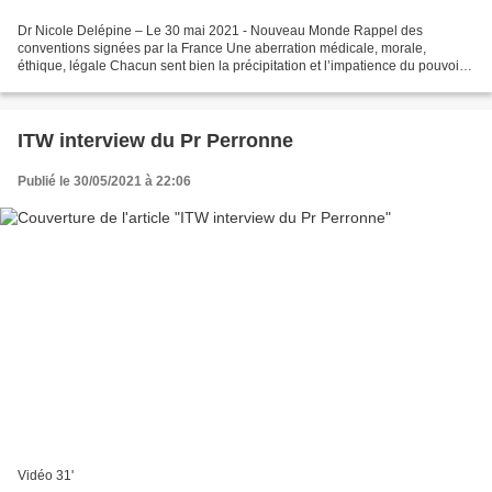
Dr Nicole Delépine – Le 30 mai 2021 - Nouveau Monde Rappel des
conventions signées par la France Une aberration médicale, morale,
éthique, légale Chacun sent bien la précipitation et l’impatience du pouvoir à
faire accepter le vaccin à tous les âges de...
ITW interview du Pr Perronne
Publié le 30/05/2021 à 22:06
Vidéo 31'