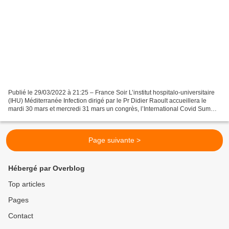
Publié le 29/03/2022 à 21:25 – France Soir L’institut hospitalo-universitaire
(IHU) Méditerranée Infection dirigé par le Pr Didier Raoult accueillera le
mardi 30 mars et mercredi 31 mars un congrès, l’International Covid Summit
(ICS), qui réunira de nombreux...
Page suivante >
Hébergé par Overblog
Top articles
Pages
Contact