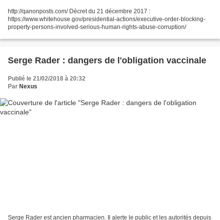
http://qanonposts.com/ Décret du 21 décembre 2017 :
https://www.whitehouse.gov/presidential-actions/executive-order-blocking-
property-persons-involved-serious-human-rights-abuse-corruption/
Serge Rader : dangers de l'obligation vaccinale
Publié le 21/02/2018 à 20:32
Par
Nexus
Serge Rader est ancien pharmacien. Il alerte le public et les autorités depuis