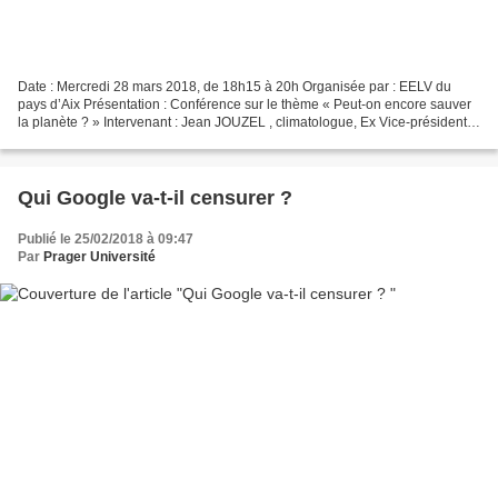
Date : Mercredi 28 mars 2018, de 18h15 à 20h Organisée par : EELV du
pays d’Aix Présentation : Conférence sur le thème « Peut-on encore sauver
la planète ? » Intervenant : Jean JOUZEL , climatologue, Ex Vice-président
du GIEC – prix Nobel de la paix avec...
Qui Google va-t-il censurer ?
Publié le 25/02/2018 à 09:47
Par
Prager Université