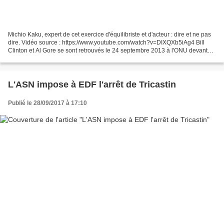
Michio Kaku, expert de cet exercice d'équilibriste et d'acteur : dire et ne pas
dire. Vidéo source : https://www.youtube.com/watch?v=DIXQXb5iAg4 Bill
Clinton et Al Gore se sont retrouvés le 24 septembre 2013 à l'ONU devant
les caméras. La présente interview...
L'ASN impose à EDF l'arrêt de Tricastin
Publié le 28/09/2017 à 17:10