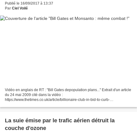
Publié le 16/09/2017 à 13:37
Par
Ciel Voilé
Vidéo en anglais de RT : "Bill Gates depopulation plans..." Extrait d'un article
du 24 mai 2009 cité dans la vidéo :
https://www.thetimes.co.uk/article/billionaire-club-in-bid-to-curb-
overpopulation-d2fl22qhl02 extrait : " Décrit comme le Good Club par...
La suie émise par le trafic aérien détruit la
couche d'ozone