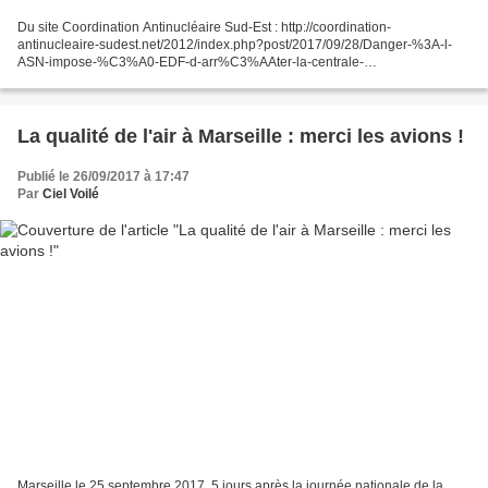
Du site Coordination Antinucléaire Sud-Est : http://coordination-
antinucleaire-sudest.net/2012/index.php?post/2017/09/28/Danger-%3A-l-
ASN-impose-%C3%A0-EDF-d-arr%C3%AAter-la-centrale-
nucl%C3%A9aire-du-Tricastin Par décision du 27 septembre 2017, l’ASN...
La qualité de l'air à Marseille : merci les avions !
Publié le 26/09/2017 à 17:47
Par
Ciel Voilé
Marseille le 25 septembre 2017, 5 jours après la journée nationale de la