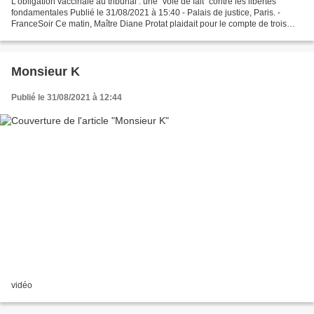
L'obligation vaccinale au tribunal : une "voie de fait" contre les libertés
fondamentales Publié le 31/08/2021 à 15:40 - Palais de justice, Paris. -
FranceSoir Ce matin, Maître Diane Protat plaidait pour le compte de trois
soignants contre le passe sanitaire...
Monsieur K
Publié le 31/08/2021 à 12:44
vidéo