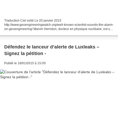
Traduction Ciel voilé Le 20 janvier 2015
http://www.geoengineeringwatch.org/well-known-scientist-sounds-the-alarm-
on-geoengineering/ Marvin Herndon, docteur en physique nucléaire, est un
scientifique de grande notoriété. Marvin m'a contacté récemment...
Défendez le lanceur d’alerte de Luxleaks –
Signez la pétition -
Publié le 18/01/2015 à 15:05