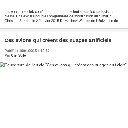
http://naturalsociety.com/geo-engineering-scientist-terrified-projects-helped-
create/ Une excuse pour les programmes de modification du climat ?
Christina Sarich - le 2 Janvier 2015 Dr Matthew Watson de l'Université de
Bristol au Royaume-Uni a récemment...
Ces avions qui créent des nuages artificiels
Publié le 10/01/2015 à 12:52
Par
Ciel Voilé