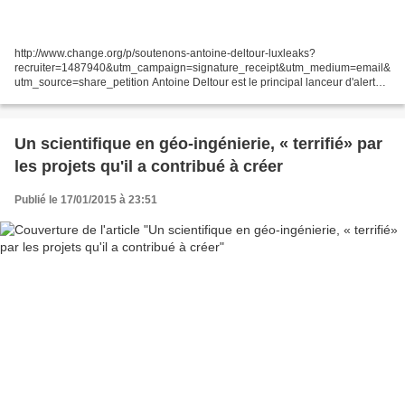
http://www.change.org/p/soutenons-antoine-deltour-luxleaks?
recruiter=1487940&utm_campaign=signature_receipt&utm_medium=email&
utm_source=share_petition Antoine Deltour est le principal lanceur d'alerte
des « Luxleaks 1 », qui ont récemment révélé un vaste...
Un scientifique en géo-ingénierie, « terrifié» par
les projets qu'il a contribué à créer
Publié le 17/01/2015 à 23:51