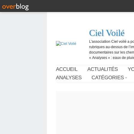
Ciel Voilé
L'association Ciel voilé a p
rubriques au-dessus de l’ima
documentaires sur les chemtr
« Analyses » : eaux de pluie,
ACCUEIL
ACTUALITÉS
Y
ANALYSES
CATÉGORIES