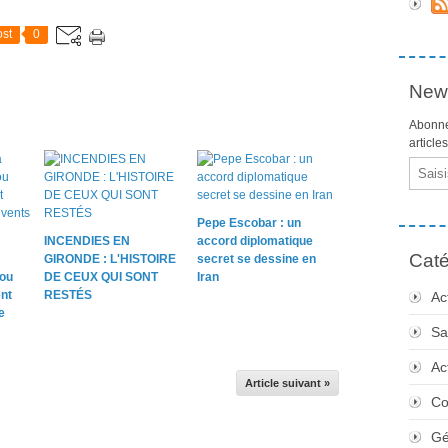
st
0
News
Abonne
article
Email
Pepe Escobar : un
INCENDIES EN
accord diplomatique
Caté
GIRONDE : L'HISTOIRE
secret se dessine en
 ou
DE CEUX QUI SONT
Iran
nt
RESTÉS
Ac
e
Sa
Ac
Article suivant »
Co
Gé