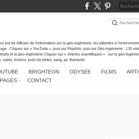
our but de diffuser de l'information sur la géo-ingénierie, les atteintes à l'environn
ge : Cliquez sur « YouTube », puis sur Playlists, puis sur Géo-ingénierie : 135 vid
ails et la géo-ingénierie Cliquez sur « Articles scientifiques » : sur la géo-ingénie
 sable, lichens, poils de bêtes, sang, air, filaments
OUTUBE
BRIGHTEON
ODYSEE
FILMS
ARTI
PAGES
CONTACT