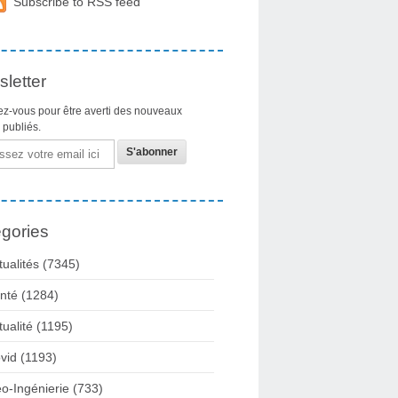
Subscribe to RSS feed
letter
z-vous pour être averti des nouveaux
s publiés.
gories
tualités
(7345)
nté
(1284)
tualité
(1195)
vid
(1193)
o-Ingénierie
(733)