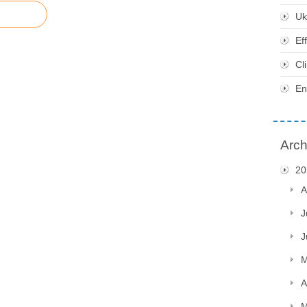
Uk
Ef
Cl
En
Arch
20
A
J
J
M
A
M