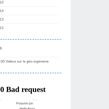
15
14
13
12
s
100 Vidéos sur la géo-ingénierie
Propulsé par
HelloAsso