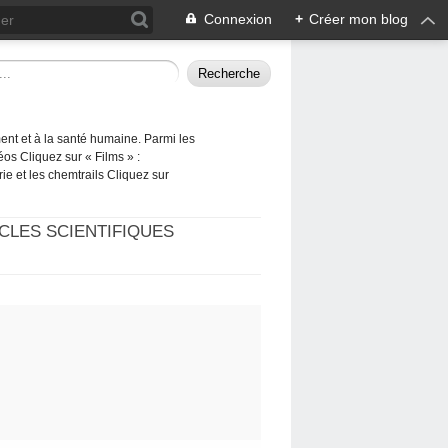
Connexion
+
Créer mon blog
ement et à la santé humaine. Parmi les
éos Cliquez sur « Films » :
rie et les chemtrails Cliquez sur
CLES SCIENTIFIQUES