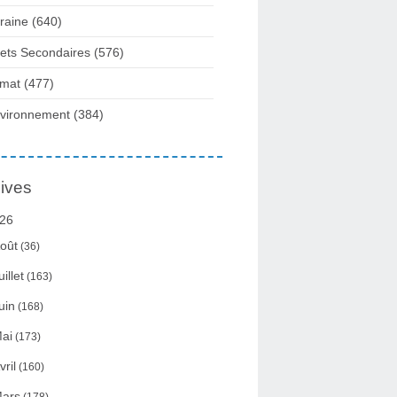
raine
(640)
fets Secondaires
(576)
imat
(477)
vironnement
(384)
ives
26
oût
(36)
uillet
(163)
uin
(168)
ai
(173)
vril
(160)
ars