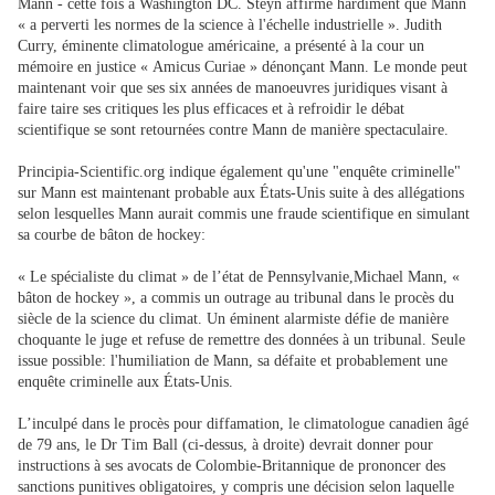
Mann - cette fois à Washington DC. Steyn affirme hardiment que Mann
« a perverti les normes de la science à l'échelle industrielle ». Judith
Curry, éminente climatologue américaine, a présenté à la cour un
mémoire en justice « Amicus Curiae » dénonçant Mann. Le monde peut
maintenant voir que ses six années de manoeuvres juridiques visant à
faire taire ses critiques les plus efficaces et à refroidir le débat
scientifique se sont retournées contre Mann de manière spectaculaire.
Principia-Scientific.org indique également qu'une "enquête criminelle"
sur Mann est maintenant probable aux États-Unis suite à des allégations
selon lesquelles Mann aurait commis une fraude scientifique en simulant
sa courbe de bâton de hockey:
« Le spécialiste du climat » de l’état de Pennsylvanie,Michael Mann, «
bâton de hockey », a commis un outrage au tribunal dans le procès du
siècle de la science du climat. Un éminent alarmiste défie de manière
choquante le juge et refuse de remettre des données à un tribunal. Seule
issue possible: l'humiliation de Mann, sa défaite et probablement une
enquête criminelle aux États-Unis.
L’inculpé dans le procès pour diffamation, le climatologue canadien âgé
de 79 ans, le Dr Tim Ball (ci-dessus, à droite) devrait donner pour
instructions à ses avocats de Colombie-Britannique de prononcer des
sanctions punitives obligatoires, y compris une décision selon laquelle