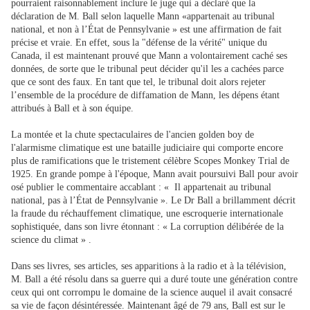
pourraient raisonnablement inclure le juge qui a déclaré que la
déclaration de M. Ball selon laquelle Mann «appartenait au tribunal
national, et non à l’État de Pennsylvanie » est une affirmation de fait
précise et vraie. En effet, sous la "défense de la vérité" unique du
Canada, il est maintenant prouvé que Mann a volontairement caché ses
données, de sorte que le tribunal peut décider qu'il les a cachées parce
que ce sont des faux. En tant que tel, le tribunal doit alors rejeter
l’ensemble de la procédure de diffamation de Mann, les dépens étant
attribués à Ball et à son équipe.
La montée et la chute spectaculaires de l'ancien golden boy de
l'alarmisme climatique est une bataille judiciaire qui comporte encore
plus de ramifications que le tristement célèbre Scopes Monkey Trial de
1925. En grande pompe à l'époque, Mann avait poursuivi Ball pour avoir
osé publier le commentaire accablant : « Il appartenait au tribunal
national, pas à l’État de Pennsylvanie ». Le Dr Ball a brillamment décrit
la fraude du réchauffement climatique, une escroquerie internationale
sophistiquée, dans son livre étonnant : « La corruption délibérée de la
science du climat » .
Dans ses livres, ses articles, ses apparitions à la radio et à la télévision,
M. Ball a été résolu dans sa guerre qui a duré toute une génération contre
ceux qui ont corrompu le domaine de la science auquel il avait consacré
sa vie de façon désintéressée. Maintenant âgé de 79 ans, Ball est sur le