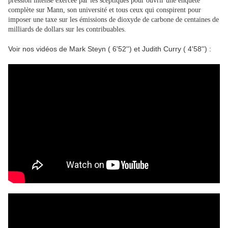
pression intense exercée par les sceptiques pour ouvrir une enquête
complète sur Mann, son université et tous ceux qui conspirent pour
imposer une taxe sur les émissions de dioxyde de carbone de centaines de
milliards de dollars sur les contribuables.
Voir nos vidéos de Mark Steyn ( 6'52'') et Judith Curry ( 4'58'') :