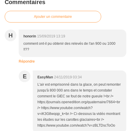
Commentaires
Ajouter un commentaire
H
honorin
15/09/2019 13:19
comment ont-il pu obtenir des relevés de l'an 900 ou 1000
!!??
Répondre
E
EasyMan
24/11/2019 03:34
L'air est emprisonné dans la glace, on peut remonter
jusqu'à 800 000 ans dans le temps et constater
comment le GIEC se fout de notre gueule !<br />
https://journals.openedition.org/quaternaire/7664<br
/> https://www.youtube.com/watch?
v=iK3G8wqqp_k<br /> Ci-dessous la vidéo montrant
les études sur les carottes glaciaires<br />
https://www.youtube.com/watch?v=zBLTDscToOo