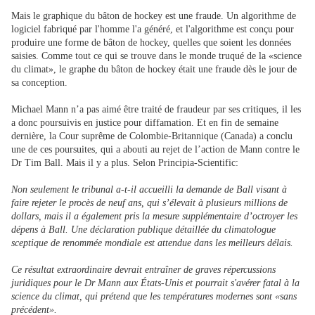
Mais le graphique du bâton de hockey est une fraude. Un algorithme de
logiciel fabriqué par l'homme l'a généré, et l'algorithme est conçu pour
produire une forme de bâton de hockey, quelles que soient les données
saisies. Comme tout ce qui se trouve dans le monde truqué de la «science
du climat», le graphe du bâton de hockey était une fraude dès le jour de
sa conception.
Michael Mann n’a pas aimé être traité de fraudeur par ses critiques, il les
a donc poursuivis en justice pour diffamation. Et en fin de semaine
dernière, la Cour suprême de Colombie-Britannique (Canada) a conclu
une de ces poursuites, qui a abouti au rejet de l’action de Mann contre le
Dr Tim Ball. Mais il y a plus. Selon Principia-Scientific:
Non seulement le tribunal a-t-il accueilli la demande de Ball visant à
faire rejeter le procès de neuf ans, qui s’élevait à plusieurs millions de
dollars, mais il a également pris la mesure supplémentaire d’octroyer les
dépens à Ball. Une déclaration publique détaillée du climatologue
sceptique de renommée mondiale est attendue dans les meilleurs délais.
Ce résultat extraordinaire devrait entraîner de graves répercussions
juridiques pour le Dr Mann aux États-Unis et pourrait s'avérer fatal à la
science du climat,
qui prétend que
les températures modernes sont «sans
précédent».