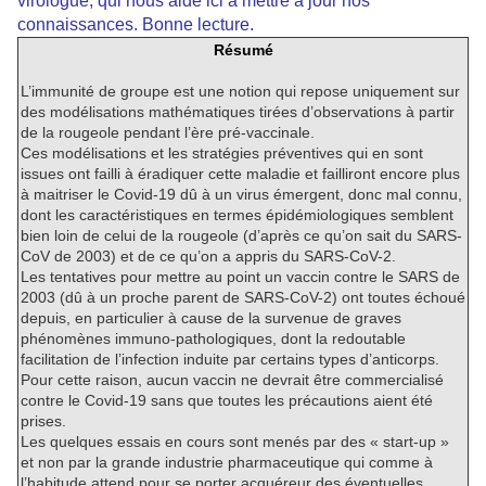
virologue, qui nous aide ici à mettre à jour nos
connaissances. Bonne lecture.
Résumé
L’immunité de groupe est une notion qui repose uniquement sur
des modélisations mathématiques tirées d’observations à partir
de la rougeole pendant l’ère pré-vaccinale.
Ces modélisations et les stratégies préventives qui en sont
issues ont failli à éradiquer cette maladie et failliront encore plus
à maitriser le Covid-19 dû à un virus émergent, donc mal connu,
dont les caractéristiques en termes épidémiologiques semblent
bien loin de celui de la rougeole (d’après ce qu’on sait du SARS-
CoV de 2003) et de ce qu’on a appris du SARS-CoV-2.
Les tentatives pour mettre au point un vaccin contre le SARS de
2003 (dû à un proche parent de SARS-CoV-2) ont toutes échoué
depuis, en particulier à cause de la survenue de graves
phénomènes immuno-pathologiques, dont la redoutable
facilitation de l’infection induite par certains types d’anticorps.
Pour cette raison, aucun vaccin ne devrait être commercialisé
contre le Covid-19 sans que toutes les précautions aient été
prises.
Les quelques essais en cours sont menés par des « start-up »
et non par la grande industrie pharmaceutique qui comme à
l’habitude attend pour se porter acquéreur des éventuelles