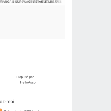
CRISE MIGRATOIRE À CEUTA : UN JEUNE FRANÇAIS SUR PLACE RÉTABLIT LES FAITS ! - RAPHAËL AYMA
Propulsé par
HelloAsso
ez-moi