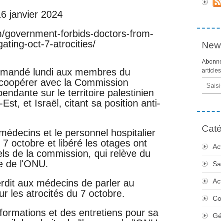
 janvier 2024
m/government-forbids-doctors-from-
ating-oct-7-atrocities/
News
Abonne
demandé lundi aux membres du
article
coopérer avec la Commission
Email
endante sur le territoire palestinien
t, et Israël, citant sa position anti-
Caté
édecins et le personnel hospitalier
 7 octobre et libéré les otages ont
Ac
iels de la commission, qui relève du
e de l'ONU.
Sa
Ac
erdit aux médecins de parler au
r les atrocités du 7 octobre.
Co
ormations et des entretiens pour sa
Gé