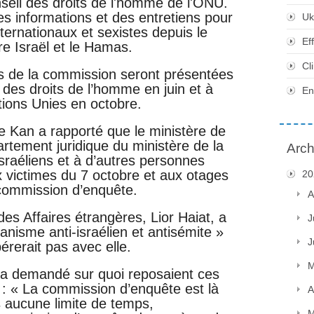
seil des droits de l'homme de l'ONU.
 informations et des entretiens pour
Uk
ternationaux et sexistes depuis le
Ef
re Israël et le Hamas.
Cl
s de la commission seront présentées
des droits de l’homme en juin et à
En
ions Unies en octobre.
e Kan a rapporté que le ministère de
rtement juridique du ministère de la
Arch
sraéliens et à d’autres personnes
x victimes du 7 octobre et aux otages
20
 commission d’enquête.
A
des Affaires étrangères, Lior Haiat, a
J
anisme anti-israélien et antisémite »
J
érerait pas avec elle.
M
i a demandé sur quoi reposaient ces
 : « La commission d’enquête est là
A
s aucune limite de temps,
M