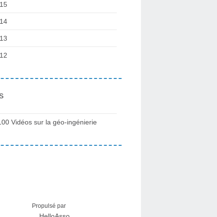
15
14
13
12
s
100 Vidéos sur la géo-ingénierie
Propulsé par
HelloAsso