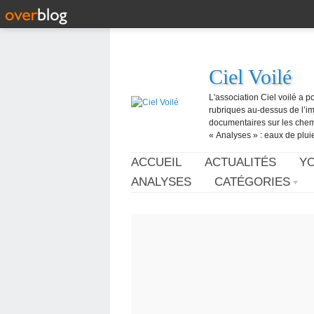
Ciel Voilé
L'association Ciel voilé a p
rubriques au-dessus de l’ima
documentaires sur les chemtr
« Analyses » : eaux de pluie,
ACCUEIL
ACTUALITÉS
Y
ANALYSES
CATÉGORIES