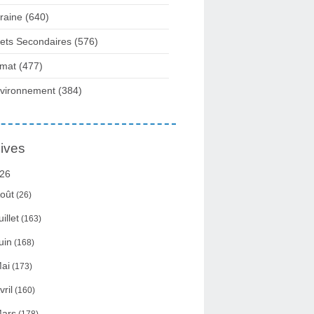
raine
(640)
fets Secondaires
(576)
imat
(477)
vironnement
(384)
ives
26
oût
(26)
uillet
(163)
uin
(168)
ai
(173)
vril
(160)
ars