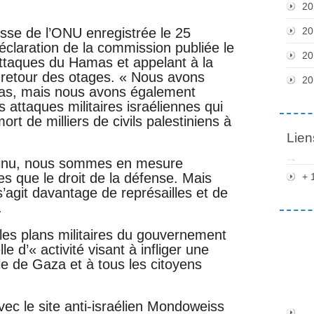
20
sse de l’ONU enregistrée le 25
20
déclaration de la commission publiée le
20
ttaques du Hamas et appelant à la
u retour des otages. « Nous avons
20
s, mais nous avons également
attaques militaires israéliennes qui
ort de milliers de civils palestiniens à
Lien
tinu, nous sommes en mesure
es que le droit de la défense. Mais
+ 
s’agit davantage de représailles et de
.
et les plans militaires du gouvernement
le d’« activité visant à infliger une
ble de Gaza et à tous les citoyens
vec le site anti-israélien Mondoweiss