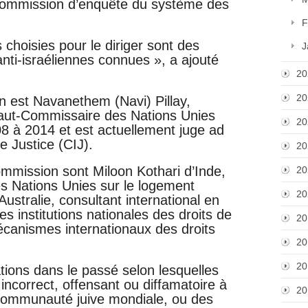
 commission d’enquête du système des
F
 choisies pour le diriger sont des
J
anti-israéliennes connues », a ajouté
20
20
n est Navanethem (Navi) Pillay,
Haut-Commissaire des Nations Unies
20
8 à 2014 et est actuellement juge ad
e Justice (CIJ).
20
ommission sont Miloon Kothari d’Inde,
20
es Nations Unies sur le logement
20
Australie, consultant international en
s institutions nationales des droits de
20
écanismes internationaux des droits
20
20
ations dans le passé selon lesquelles
incorrect, offensant ou diffamatoire à
20
la communauté juive mondiale, ou des