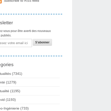
Subscribe to RSS feed
letter
z-vous pour être averti des nouveaux
s publiés.
gories
tualités
(7341)
nté
(1279)
tualité
(1195)
vid
(1193)
o-Ingénierie
(733)