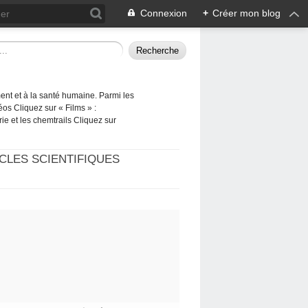
Connexion
+
Créer mon blog
ement et à la santé humaine. Parmi les
éos Cliquez sur « Films » :
rie et les chemtrails Cliquez sur
CLES SCIENTIFIQUES