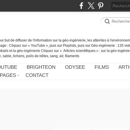
our but de diffuser de l'information sur la géo-ingénierie, les atteintes à l'environn
ge : Cliquez sur « YouTube », puis sur Playlists, puis sur Géo-ingénierie : 135 vid
ails et la géo-ingénierie Cliquez sur « Articles scientifiques » : sur la géo-ingénie
 sable, lichens, poils de bêtes, sang, air, filaments
OUTUBE
BRIGHTEON
ODYSEE
FILMS
ARTI
PAGES
CONTACT