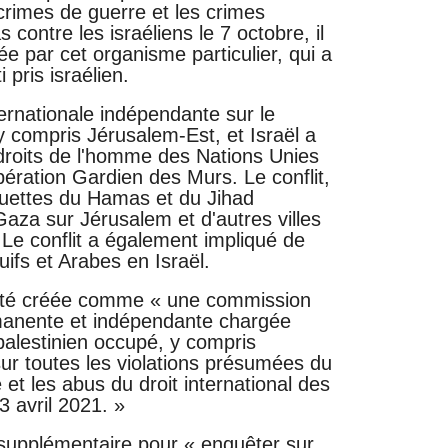
rimes de guerre et les crimes
contre les israéliens le 7 octobre, il
 par cet organisme particulier, qui a
 pris israélien.
rnationale indépendante sur le
 y compris Jérusalem-Est, et Israël a
 droits de l'homme des Nations Unies
pération Gardien des Murs. Le conflit,
quettes du Hamas et du Jihad
Gaza sur Jérusalem et d'autres villes
. Le conflit a également impliqué de
Juifs et Arabes en Israël.
été créée comme « une commission
rmanente et indépendante chargée
 palestinien occupé, y compris
sur toutes les violations présumées du
e et les abus du droit international des
3 avril 2021. »
upplémentaire pour « enquêter sur