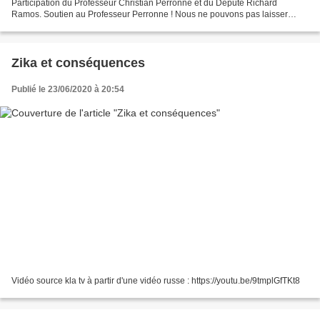
Participation du Professeur Christian Perronne et du Député Richard
Ramos. Soutien au Professeur Perronne ! Nous ne pouvons pas laisser
passer cela ! Auteur(s) : Association Vaincre Lyme...
Zika et conséquences
Publié le 23/06/2020 à 20:54
Vidéo source kla tv à partir d'une vidéo russe : https://youtu.be/9tmplGfTKt8