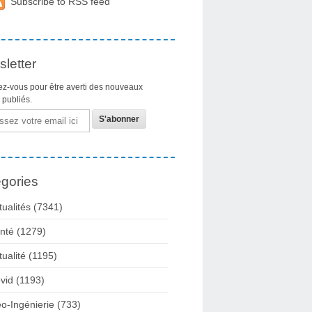
Subscribe to RSS feed
letter
z-vous pour être averti des nouveaux
s publiés.
gories
tualités
(7341)
nté
(1279)
tualité
(1195)
vid
(1193)
o-Ingénierie
(733)