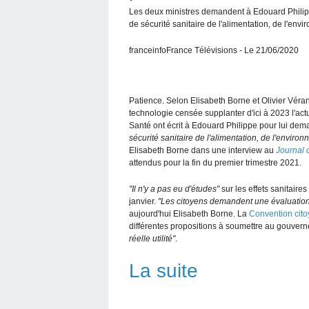
Les deux ministres demandent à Edouard Philippe
de sécurité sanitaire de l'alimentation, de l'env
franceinfoFrance Télévisions - Le 21/06/2020
Patience. Selon Elisabeth Borne et Olivier Véran,
technologie censée supplanter d'ici à 2023 l'actu
Santé ont écrit à Edouard Philippe pour lui de
sécurité sanitaire de l'alimentation, de l'enviro
Elisabeth Borne dans une interview au
Journal
attendus pour la fin du premier trimestre 2021.
"Il n'y a pas eu d'études"
sur les effets sanitair
janvier.
"Les citoyens demandent une évaluation
aujourd'hui Elisabeth Borne. La
Convention cito
différentes propositions à soumettre au gouvern
réelle utilité"
.
La suite