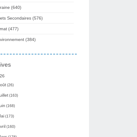
raine
(640)
fets Secondaires
(576)
imat
(477)
vironnement
(384)
ives
26
oût
(26)
uillet
(163)
uin
(168)
ai
(173)
vril
(160)
ars