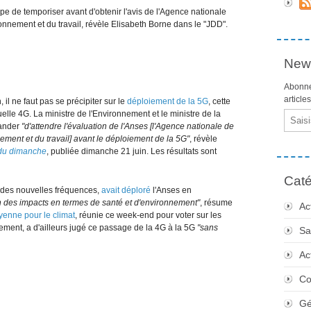
 de temporiser avant d'obtenir l'avis de l'Agence nationale
ironnement et du travail, révèle Elisabeth Borne dans le "JDD".
News
Abonne
article
 il ne faut pas se précipiter sur le
déploiement de la 5G
, cette
elle 4G. La ministre de l'Environnement et le ministre de la
Email
mander
"d'attendre l'évaluation de l'Anses [l'Agence nationale de
nnement et du travail] avant le déploiement de la 5G"
, révèle
 du dimanche
, publiée dimanche 21 juin. Les résultats sont
Caté
es des nouvelles fréquences,
avait déploré
l'Anses en
 des impacts en termes de santé et d'environnement"
, résume
Ac
yenne pour le climat
, réunie ce week-end pour voter sur les
ement, a d'ailleurs jugé ce passage de la 4G à la 5G
"sans
Sa
Ac
Co
Gé