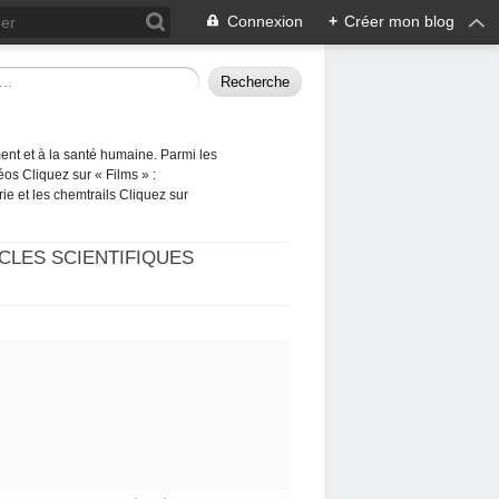
Connexion
+
Créer mon blog
ement et à la santé humaine. Parmi les
éos Cliquez sur « Films » :
rie et les chemtrails Cliquez sur
CLES SCIENTIFIQUES