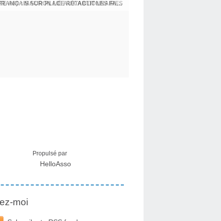
E A69 : MACRON LIÉ AUX ACTIONNAIRES
CRISE MIGRATOIRE À CEUTA : UN JEUNE FRANÇAIS SUR PLACE RÉTABLIT LES FAITS ! - RAPHAËL AYMA
Propulsé par
HelloAsso
ez-moi