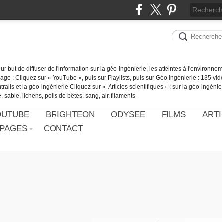
our but de diffuser de l'information sur la géo-ingénierie, les atteintes à l'environn
ge : Cliquez sur « YouTube », puis sur Playlists, puis sur Géo-ingénierie : 135 vid
ails et la géo-ingénierie Cliquez sur « Articles scientifiques » : sur la géo-ingénie
 sable, lichens, poils de bêtes, sang, air, filaments
OUTUBE
BRIGHTEON
ODYSEE
FILMS
ARTI
PAGES
CONTACT