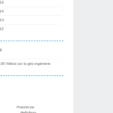
15
14
13
12
s
100 Vidéos sur la géo-ingénierie
Propulsé par
HelloAsso