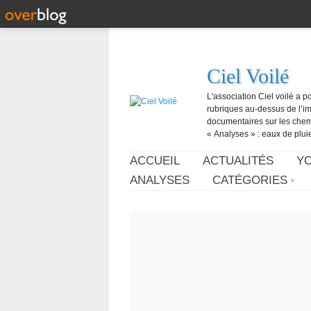
Ciel Voilé
L'association Ciel voilé a p
rubriques au-dessus de l’ima
documentaires sur les chemtr
« Analyses » : eaux de pluie,
ACCUEIL
ACTUALITÉS
Y
ANALYSES
CATÉGORIES