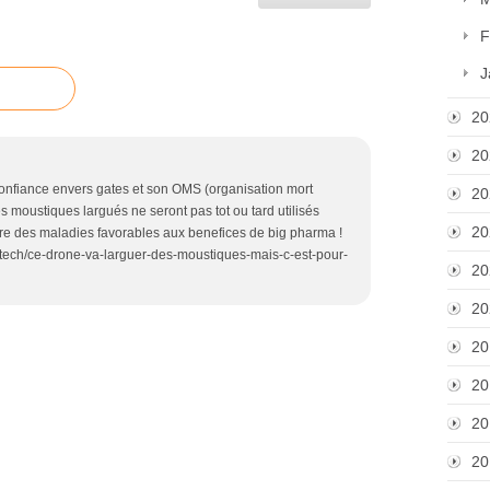
F
J
20
20
nfiance envers gates et son OMS (organisation mort
20
les moustiques largués ne seront pas tot ou tard utilisés
20
e des maladies favorables aux benefices de big pharma !
h-tech/ce-drone-va-larguer-des-moustiques-mais-c-est-pour-
20
20
20
20
20
20