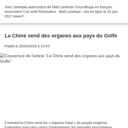
Avec l'aimable autorisation de Matt Landman Sous-titrage en français :
association Ciel voilé Réalisation : Matt Landman : mis en ligne le 20 juin
2017 www.F...
La Chine vend des organes aux pays du Golfe
Publié le 20/06/2020 à 15:03
Comment la Chine vend les « organes halal » du peuple ouïghour
Enfermées dans des camps d'internement, les minorités musulmanes