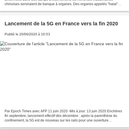
chinoises serviraient de banque à organes. Des organes appelés "halal"
prélevés de force et revendus à prix d'or dans les pays...
Lancement de la 5G en France vers la fin 2020
Publié le 20/06/2020 à 10:53
Par Epoch Times avec AFP 11 juin 2020 -Mis à jour: 13 juin 2020 Enchères
fin septembre, lancement effectif dès décembre : après la parenthèse du
confinement, la 5G est de nouveau sur les rails pour une ouverture
commerciale fin 2020, alors que les incertitudes...