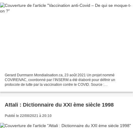
Gerard Durrmann Mondialisation.ca, 23 août 2021 Un projet nommé
COVIREIVAC, coordonné par l’INSERM a été élaboré pour définir un
protocole de lutte par la vaccination contre le COVID. Source :
https://www.covireivac.fr/les-essais-en-cours/une-phase-3-est-elle-possible-
en-france-pour-la-covid-19/...
Attali : Dictionnaire du XXI ème siècle 1998
Publié le 22/08/2021 à 20:10