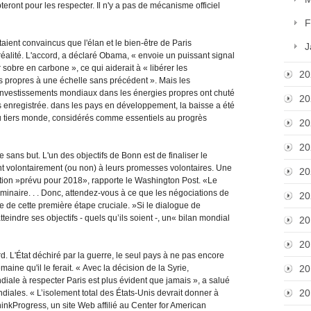
teront pour les respecter. Il n'y a pas de mécanisme officiel
F
taient convaincus que l'élan et le bien-être de Paris
J
 réalité. L'accord, a déclaré Obama, « envoie un puissant signal
obre en carbone », ce qui aiderait à « libérer les
20
es propres à une échelle sans précédent ». Mais les
es investissements mondiaux dans les énergies propres ont chuté
20
 enregistrée. dans les pays en développement, la baisse a été
u tiers monde, considérés comme essentiels au progrès
20
20
sans but. L'un des objectifs de Bonn est de finaliser le
t volontairement (ou non) à leurs promesses volontaires. Une
20
tation »prévu pour 2018», rapporte le Washington Post. «Le
iminaire. . . Donc, attendez-vous à ce que les négociations de
20
e de cette première étape cruciale. »Si le dialogue de
teindre ses objectifs - quels qu’ils soient -, un« bilan mondial
20
20
rd. L'État déchiré par la guerre, le seul pays à ne pas encore
aine qu'il le ferait. « Avec la décision de la Syrie,
20
ale à respecter Paris est plus évident que jamais », a salué
20
ndiales. « L’isolement total des États-Unis devrait donner à
inkProgress, un site Web affilié au Center for American