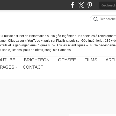
our but de diffuser de l'information sur la géo-ingénierie, les atteintes à l'environn
ge : Cliquez sur « YouTube », puis sur Playlists, puis sur Géo-ingénierie : 135 vid
ails et la géo-ingénierie Cliquez sur « Articles scientifiques » : sur la géo-ingénie
 sable, lichens, poils de bêtes, sang, air, filaments
OUTUBE
BRIGHTEON
ODYSEE
FILMS
ARTI
PAGES
CONTACT