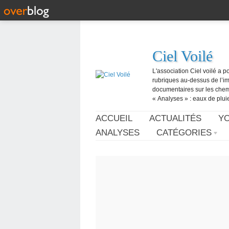
Ciel Voilé
L'association Ciel voilé a p
rubriques au-dessus de l’ima
documentaires sur les chemtr
« Analyses » : eaux de pluie,
ACCUEIL
ACTUALITÉS
Y
ANALYSES
CATÉGORIES