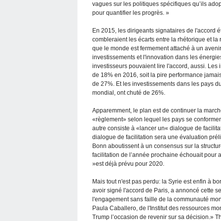
vagues sur les politiques spécifiques qu’ils adop
pour quantifier les progrès. »
En 2015, les dirigeants signataires de l'accord é
combleraient les écarts entre la rhétorique et la
que le monde est fermement attaché à un avenir s
investissements et l'innovation dans les énergi
investisseurs pouvaient lire l'accord, aussi. L
de 18% en 2016, soit la pire performance jamais
de 27%. Et les investissements dans les pays d
mondial, ont chuté de 26%.
Apparemment, le plan est de continuer la marche 
«règlement» selon lequel les pays se conformen
autre consiste à «lancer un« dialogue de facili
dialogue de facilitation sera une évaluation prél
Bonn aboutissent à un consensus sur la structur
facilitation de l’année prochaine échouait pour at
»est déjà prévu pour 2020.
Mais tout n'est pas perdu: la Syrie est enfin à bo
avoir signé l'accord de Paris, a annoncé cette sem
l'engagement sans faille de la communauté mondi
Paula Caballero, de l'Institut des ressources mo
Trump l’occasion de revenir sur sa décision.» Th