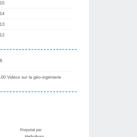
15
14
13
12
s
100 Vidéos sur la géo-ingénierie
Propulsé par
HelloAsso