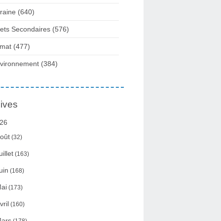
raine
(640)
fets Secondaires
(576)
imat
(477)
vironnement
(384)
ives
26
oût
(32)
uillet
(163)
uin
(168)
ai
(173)
vril
(160)
ars