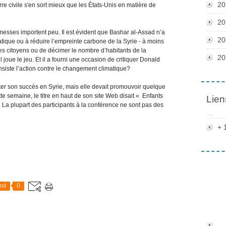
20
re civile s'en sort mieux que les États-Unis en matière de
20
messes importent peu. Il est évident que Bashar al-Assad n’a
20
atique ou à réduire l’empreinte carbone de la Syrie - à moins
es citoyens ou de décimer le nombre d’habitants de la
20
l joue le jeu. Et il a fourni une occasion de critiquer Donald
nsiste l’action contre le changement climatique?
ter son succès en Syrie, mais elle devait promouvoir quelque
e semaine, le titre en haut de son site Web disait « Enfants
Lien
 La plupart des participants à la conférence ne sont pas des
+ 
st
0