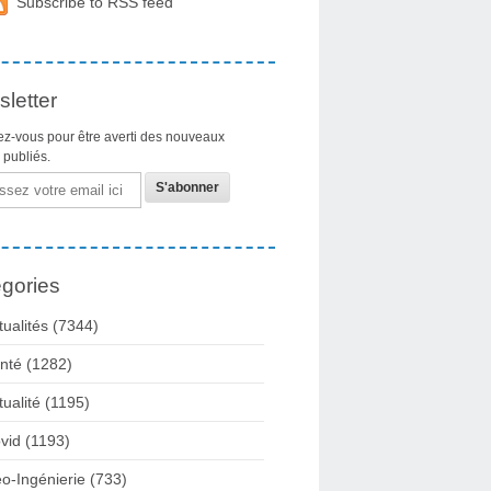
Subscribe to RSS feed
letter
z-vous pour être averti des nouveaux
s publiés.
gories
tualités
(7344)
nté
(1282)
tualité
(1195)
vid
(1193)
o-Ingénierie
(733)