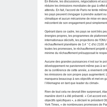
En théorie, les discussions, négociations et acc
réduire les émissions mondiales de gaz à effet d
attendu. En fait, l'accord de Paris ne tente même p
les pays peuvent s'engager à prendre autant ou
climatique et aucun mécanisme de mise en œuvr
mécontent de son engagement peut simplement 
Opérant dans ce cadre, les pays se sont très pe
énergies propres, les programmes de plafonneme
internationaux décisifs, les projections de l'ON
réchauffement planétaire de 3,4 ° C d'ici 2100
toutes les promesses, le réchauffement projeté d
minime du réchauffement présupposait le respect
Aucune des grandes puissances n’est sur le poi
développement ne parviennent même pas à se lan
de la conférence de cette année, a vivement crit
les émissions de son propre pays augmentent. 
manquera beaucoup à ses objectifs et met en gar
l’Allemagne en tant que leader du climat».
Rien de tout cela ne devrait être surprenant, éta
manière dont il a été présenté. « Cet accord est
objectifs spécifiques », a déclaré le président 
York Times, « de nombreuses promesses de Paris