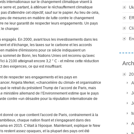
ords internationaux sur le changement climatique visent à
Uk
e serre et, partant, à atténuer le réchauffement climatique
as d'atteindre cet objectif, sauf sur le papier. Au lieu de cela,
Ef
 peu de mesures en matière de lutte contre le changement
e ne leur garantit de respecter leurs engagements. Un pays
Cl
le changer.
En
u engagés. En 2000, avant tous les investissements dans les
nt et d'échange, les taxes sur le carbone et les accords
U en matière d'émissions pour ce siècle indiquaient un
. Au sommet de Bonn, les Nations Unies ont reconnu qu'avec
'ici à 2100 atteignait encore 3,2 ° C - et même cette réduction
Arch
 des exigences, ce qui est insuffisant.
20
nt de respecter ses engagements et les pays en
cer. Angela Merkel, «chancelière du climat» et organisatrice
A
iqué le retrait du président Trump de l’accord de Paris, mais
J
Le ministère allemand de l’Environnement estime que le pays
de contre «un désastre pour la réputation internationale de
J
M
nt donné ce que contient l'accord de Paris, contrairement à la
 ambitieux, chaque nation fixant et s'engageant dans des
A
Obama en 2015. C'était à l'époque. Maintenant, explique le New
 restent assez opaques, et la plupart des pays ont été
M