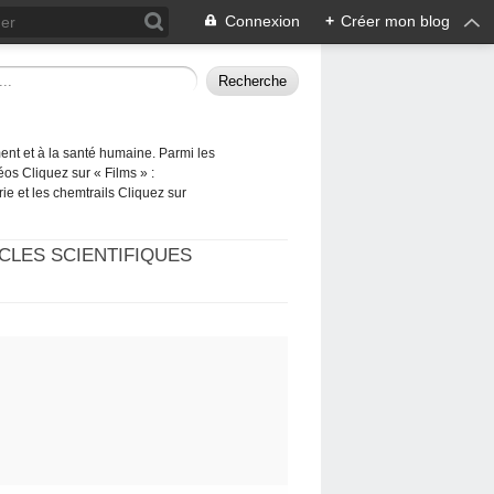
Connexion
+
Créer mon blog
ement et à la santé humaine. Parmi les
éos Cliquez sur « Films » :
rie et les chemtrails Cliquez sur
CLES SCIENTIFIQUES