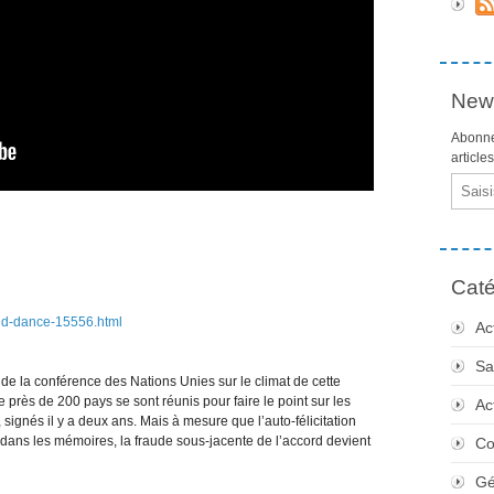
News
Abonne
article
Email
Caté
and-dance-15556.html
Ac
Sa
rs de la conférence des Nations Unies sur le climat de cette
rès de 200 pays se sont réunis pour faire le point sur les
Ac
 signés il y a deux ans. Mais à mesure que l’auto-félicitation
dans les mémoires, la fraude sous-jacente de l’accord devient
Co
Gé