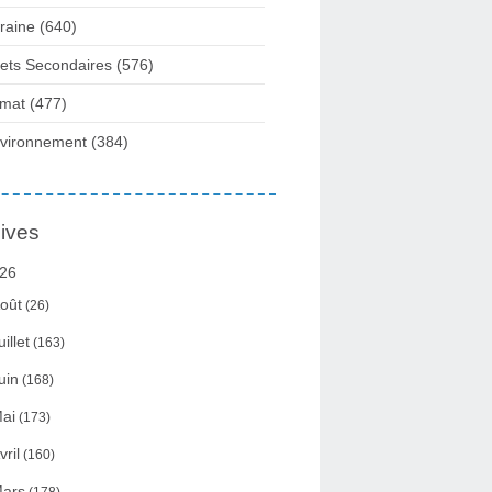
raine
(640)
fets Secondaires
(576)
imat
(477)
vironnement
(384)
ives
26
oût
(26)
uillet
(163)
uin
(168)
ai
(173)
vril
(160)
ars