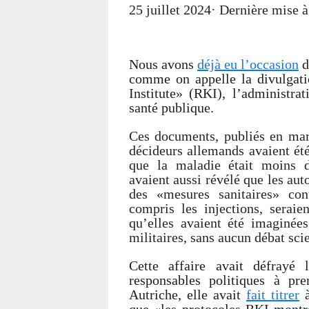
25 juillet 2024· Dernière mise à
Nous avons
déjà eu l’occasion
d
comme on appelle la divulgat
Institute» (RKI), l’administra
santé publique.
Ces documents, publiés en mars
décideurs allemands avaient ét
que la maladie était moins d
avaient aussi révélé que les aut
des «mesures sanitaires» co
compris les injections, seraie
qu’elles avaient été imaginées
militaires, sans aucun débat scie
Cette affaire avait défrayé
responsables politiques à pre
Autriche, elle avait
fait titrer
à