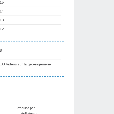
15
14
13
12
s
100 Vidéos sur la géo-ingénierie
Propulsé par
HelloAsso