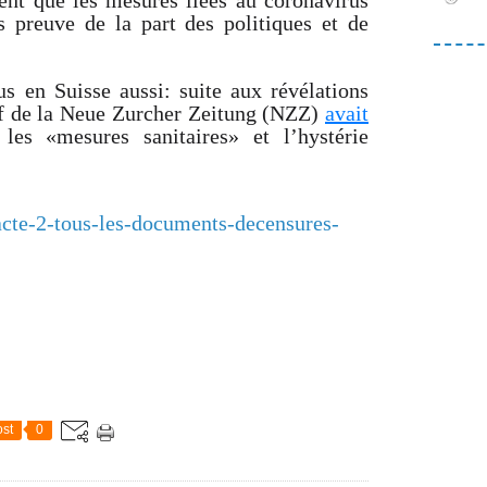
nt que les mesures liées au coronavirus
 preuve de la part des politiques et de
us en Suisse aussi: suite aux révélations
ef de la Neue Zurcher Zeitung (NZZ)
avait
les «mesures sanitaires» et l’hystérie
s-acte-2-tous-les-documents-decensures-
st
0