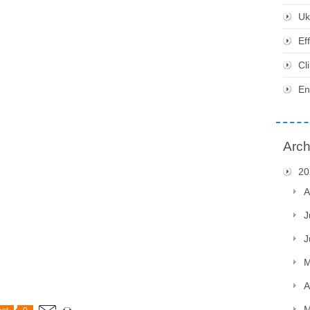
Uk
Ef
Cl
En
Arch
20
A
J
J
M
A
M