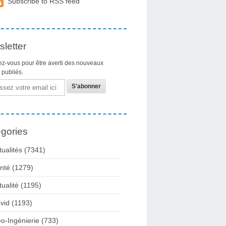
Subscribe to RSS feed
letter
z-vous pour être averti des nouveaux
s publiés.
gories
tualités
(7341)
nté
(1279)
tualité
(1195)
vid
(1193)
o-Ingénierie
(733)