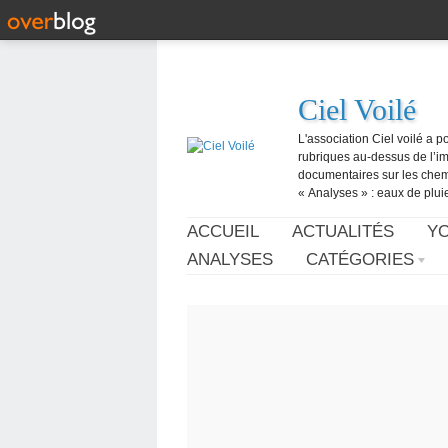
Ciel Voilé
L'association Ciel voilé a p
rubriques au-dessus de l’ima
documentaires sur les chemtr
« Analyses » : eaux de pluie,
ACCUEIL
ACTUALITÉS
Y
ANALYSES
CATÉGORIES