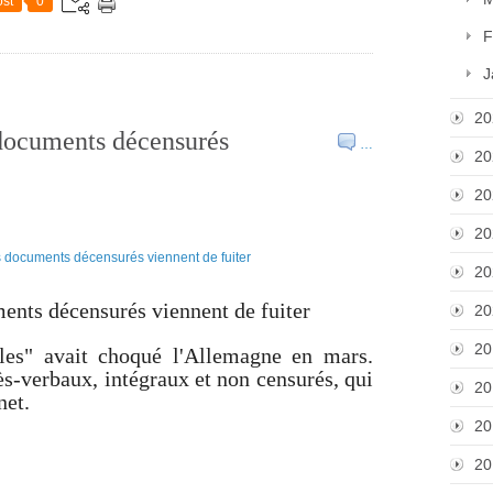
st
0
F
J
20
 documents décensurés
…
20
20
20
20
ments décensurés viennent de fuiter
20
20
les" avait choqué l'Allemagne en mars.
cès-verbaux, intégraux et non censurés, qui
20
net.
20
20