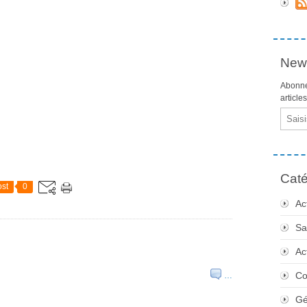
News
Abonne
article
Email
Caté
st
0
Ac
Sa
Ac
Co
…
Gé