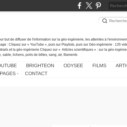
our but de diffuser de l'information sur la géo-ingénierie, les atteintes à l'environn
ge : Cliquez sur « YouTube », puis sur Playlists, puis sur Géo-ingénierie : 135 vid
ails et la géo-ingénierie Cliquez sur « Articles scientifiques » : sur la géo-ingénie
 sable, lichens, poils de bêtes, sang, air, filaments
OUTUBE
BRIGHTEON
ODYSEE
FILMS
ARTI
PAGES
CONTACT