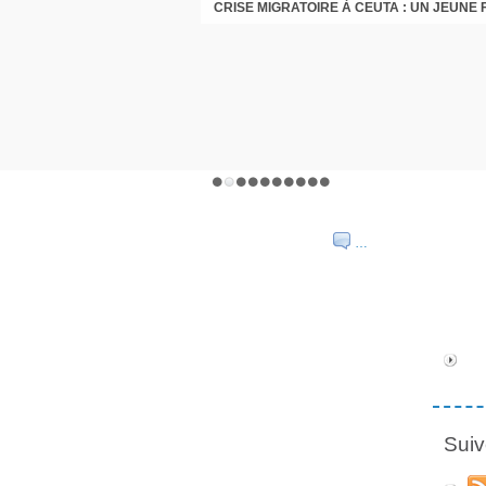
…
Suiv