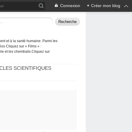
Connexion
+
Créer mon blog
ement et à la santé humaine. Parmi les
éos Cliquez sur « Films » :
rie et les chemtrails Cliquez sur
CLES SCIENTIFIQUES