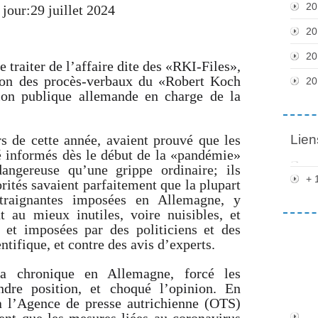
20
 jour:29 juillet 2024
20
20
e traiter de l’affaire dite des «RKI-Files»,
ion des procès-verbaux du «Robert Koch
20
tion publique allemande en charge de la
 de cette année, avaient prouvé que les
Lien
é informés dès le début de la «pandémie»
angereuse qu’une grippe ordinaire; ils
+ 
orités savaient parfaitement que la plupart
ntraignantes imposées en Allemagne, y
nt au mieux inutiles, voire nuisibles, et
 et imposées par des politiciens et des
ntifique, et contre des avis d’experts.
 la chronique en Allemagne, forcé les
ndre position, et choqué l’opinion. En
 l’Agence de presse autrichienne (OTS)