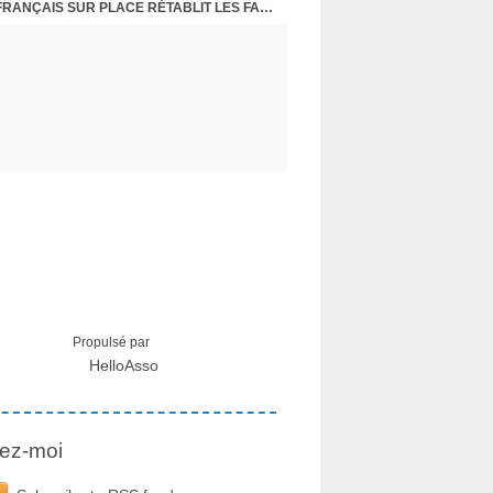
CRISE MIGRATOIRE À CEUTA : UN JEUNE FRANÇAIS SUR PLACE RÉTABLIT LES FAITS ! - RAPHAËL AYMA
Propulsé par
HelloAsso
ez-moi