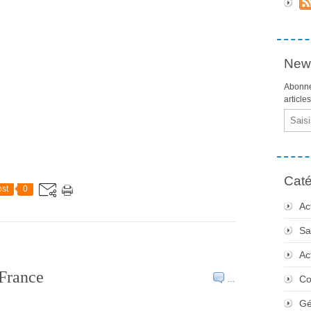
News
Abonne
article
Email
Caté
st
0
Ac
Sa
Ac
 France
Co
…
Gé