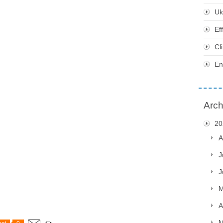
Uk
Ef
Cl
En
Arch
20
A
J
J
M
A
M