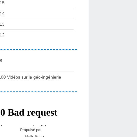
15
14
13
12
s
100 Vidéos sur la géo-ingénierie
Propulsé par
HelloAsso