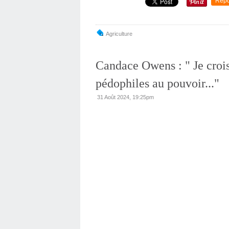
Repo
Agriculture
Candace Owens : " Je crois 
pédophiles au pouvoir..."
31 Août 2024, 19:25pm