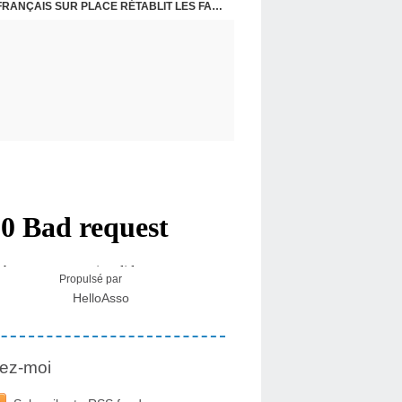
CRISE MIGRATOIRE À CEUTA : UN JEUNE FRANÇAIS SUR PLACE RÉTABLIT LES FAITS ! - RAPHAËL AYMA
Propulsé par
HelloAsso
ez-moi