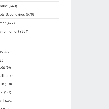
raine
(640)
fets Secondaires
(576)
imat
(477)
vironnement
(384)
ives
26
oût
(26)
uillet
(163)
uin
(168)
ai
(173)
vril
(160)
ars