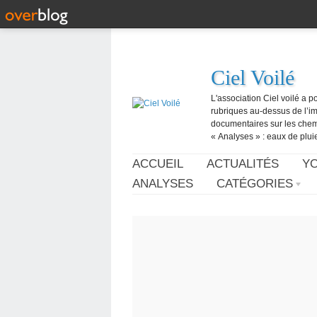
Ciel Voilé
L'association Ciel voilé a p
rubriques au-dessus de l’ima
documentaires sur les chemtr
« Analyses » : eaux de pluie,
ACCUEIL
ACTUALITÉS
Y
ANALYSES
CATÉGORIES