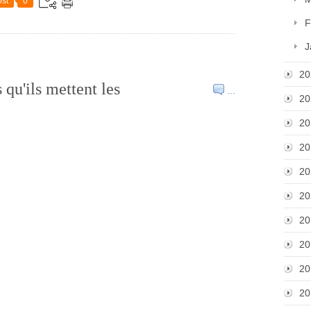
st
0
F
J
20
qu'ils mettent les
…
20
20
20
20
20
20
20
20
20