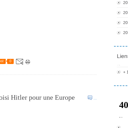
20
20
20
20
Lien
st
0
+ 
oisi Hitler pour une Europe
…