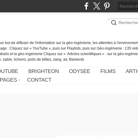
our but de diffuser de l'information sur la géo-ingénierie, les atteintes à l'environn
ge : Cliquez sur « YouTube », puis sur Playlists, puis sur Géo-ingénierie : 135 vid
ails et la géo-ingénierie Cliquez sur « Articles scientifiques » : sur la géo-ingénie
 sable, lichens, poils de bêtes, sang, air, filaments
OUTUBE
BRIGHTEON
ODYSEE
FILMS
ARTI
PAGES
CONTACT