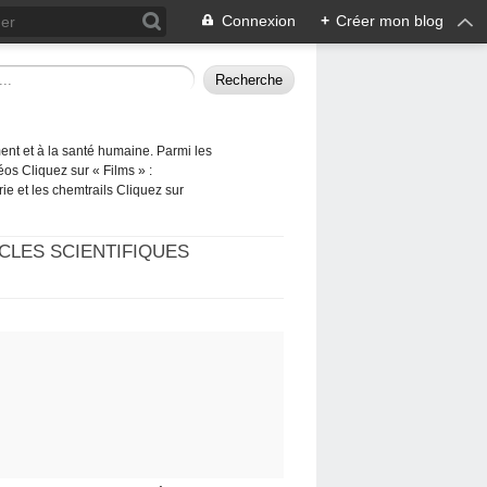
Connexion
+
Créer mon blog
ement et à la santé humaine. Parmi les
éos Cliquez sur « Films » :
rie et les chemtrails Cliquez sur
CLES SCIENTIFIQUES