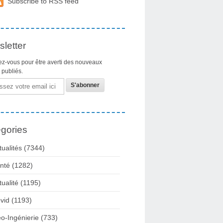
Subscribe to RSS feed
letter
z-vous pour être averti des nouveaux
s publiés.
gories
tualités
(7344)
nté
(1282)
tualité
(1195)
vid
(1193)
o-Ingénierie
(733)