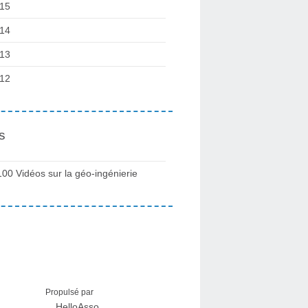
15
14
13
12
s
100 Vidéos sur la géo-ingénierie
Propulsé par
HelloAsso