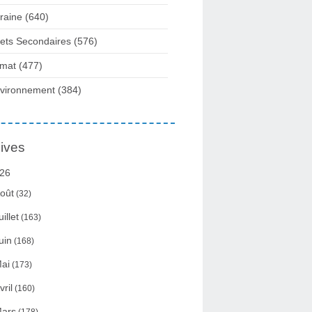
raine
(640)
fets Secondaires
(576)
imat
(477)
vironnement
(384)
ives
26
oût
(32)
uillet
(163)
uin
(168)
ai
(173)
vril
(160)
ars