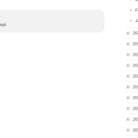
F
2
J
tagé.
20
20
20
20
20
20
20
20
20
20