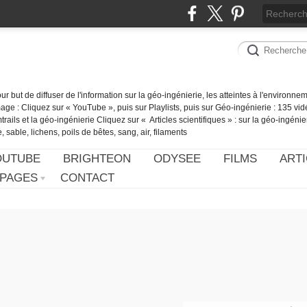
our but de diffuser de l'information sur la géo-ingénierie, les atteintes à l'environn
ge : Cliquez sur « YouTube », puis sur Playlists, puis sur Géo-ingénierie : 135 vid
ails et la géo-ingénierie Cliquez sur « Articles scientifiques » : sur la géo-ingénie
 sable, lichens, poils de bêtes, sang, air, filaments
OUTUBE
BRIGHTEON
ODYSEE
FILMS
ARTI
PAGES
CONTACT