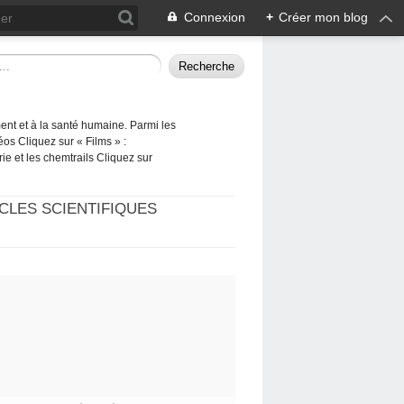
Connexion
+
Créer mon blog
ement et à la santé humaine. Parmi les
éos Cliquez sur « Films » :
rie et les chemtrails Cliquez sur
CLES SCIENTIFIQUES