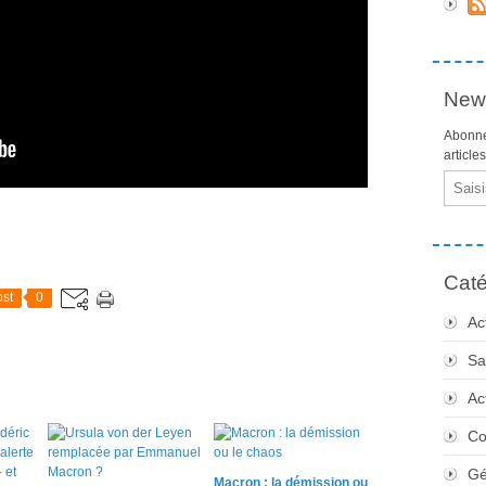
News
Abonne
article
Email
Caté
st
0
Ac
Sa
Ac
Co
Gé
Macron : la démission ou