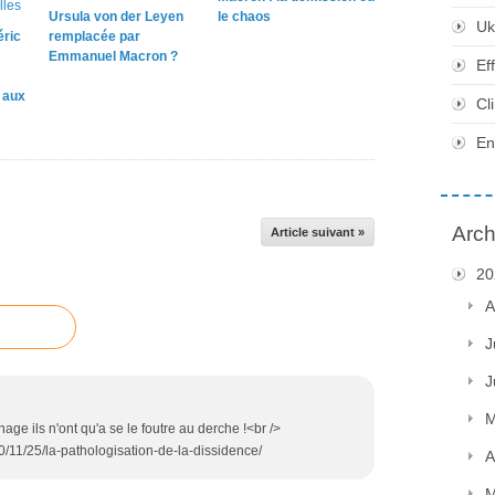
Ursula von der Leyen
le chaos
Uk
éric
remplacée par
Emmanuel Macron ?
Ef
e aux
Cl
En
Arch
Article suivant »
20
A
J
J
M
ge ils n'ont qu'a se le foutre au derche !<br />
0/11/25/la-pathologisation-de-la-dissidence/
A
M