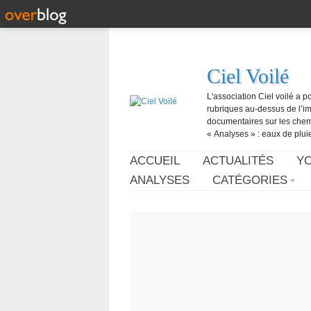
Ciel Voilé
L'association Ciel voilé a p
rubriques au-dessus de l’ima
documentaires sur les chemtr
« Analyses » : eaux de pluie,
ACCUEIL
ACTUALITÉS
Y
ANALYSES
CATÉGORIES