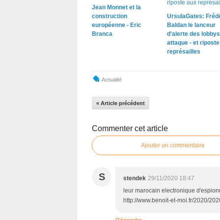
Jean Monnet et la
construction
UrsulaGates: Fréd
européenne - Eric
Baldan le lanceur
Branca
d'alerte des lobbys
attaque - et ripost
représailles
Actualité
« Article précédent
Commenter cet article
Ajouter un commentaire
S
stendek
29/11/2020 18:47
leur marocain electronique d'espionna
http://www.benoit-et-moi.fr/2020/202