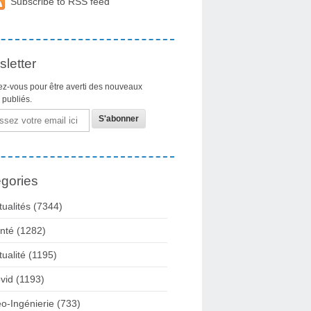
Subscribe to RSS feed
letter
z-vous pour être averti des nouveaux
s publiés.
gories
tualités
(7344)
nté
(1282)
tualité
(1195)
vid
(1193)
o-Ingénierie
(733)