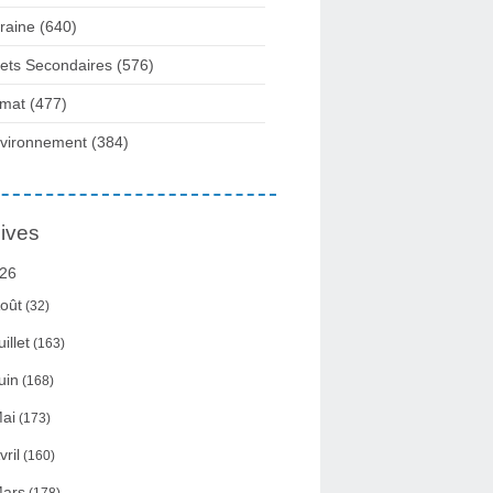
raine
(640)
fets Secondaires
(576)
imat
(477)
vironnement
(384)
ives
26
oût
(32)
uillet
(163)
uin
(168)
ai
(173)
vril
(160)
ars