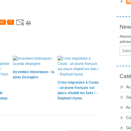
st
0
News
Abonne
article
Email
Incendies historiques : la
Caté
piste étrangère
Crise migratoire à Ceuta
Ac
: un jeune français sur
le
place rétablit les faits ! -
Sa
rump
Raphaël Ayma
Ac
Co
Gé