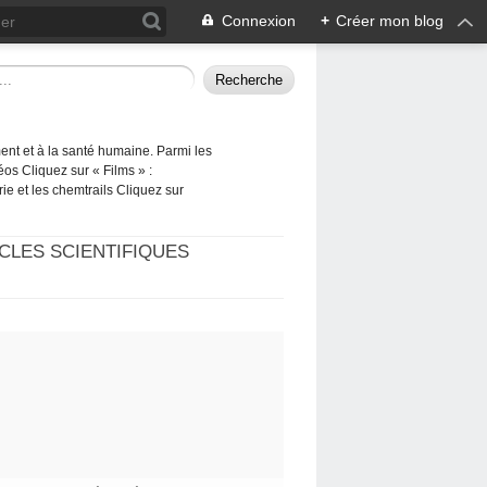
Connexion
+
Créer mon blog
ement et à la santé humaine. Parmi les
éos Cliquez sur « Films » :
rie et les chemtrails Cliquez sur
CLES SCIENTIFIQUES