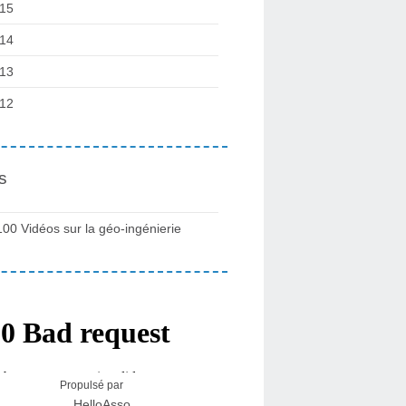
15
14
13
12
s
100 Vidéos sur la géo-ingénierie
Propulsé par
HelloAsso