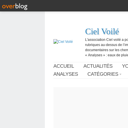
Ciel Voilé
L'association Ciel voilé a p
rubriques au-dessus de l’ima
documentaires sur les chemtr
« Analyses » : eaux de pluie,
ACCUEIL
ACTUALITÉS
Y
ANALYSES
CATÉGORIES