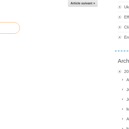
Article suivant »
Uk
Ef
Cl
En
Arch
20
A
J
J
M
A
M