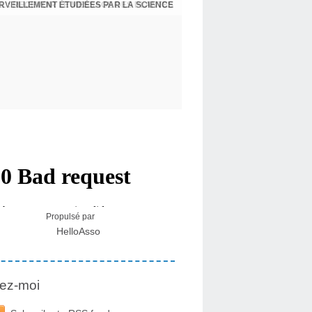
ERVEILLEMENT ÉTUDIÉES PAR LA SCIENCE
L : RECEVOIR LE MESSAGE DES PLANTES
Propulsé par
HelloAsso
ez-moi