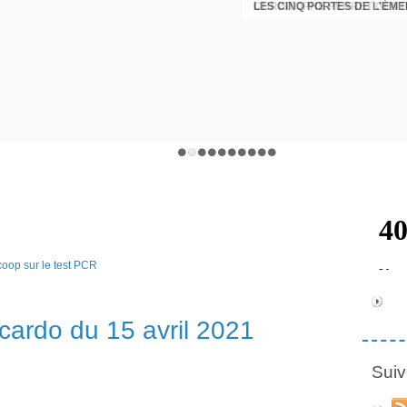
LES CINQ PORTES DE L'ÉM
CHRISTOPHE PERRET GENTI
cardo du 15 avril 2021
Suiv