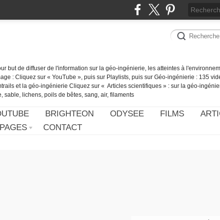
our but de diffuser de l'information sur la géo-ingénierie, les atteintes à l'environn
ge : Cliquez sur « YouTube », puis sur Playlists, puis sur Géo-ingénierie : 135 vid
ails et la géo-ingénierie Cliquez sur « Articles scientifiques » : sur la géo-ingénie
 sable, lichens, poils de bêtes, sang, air, filaments
OUTUBE
BRIGHTEON
ODYSEE
FILMS
ARTI
PAGES
CONTACT