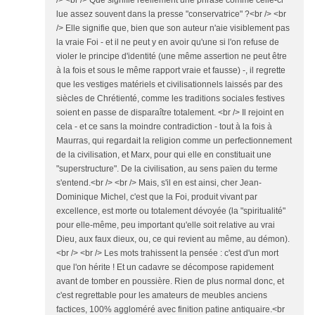
/> <br /> Que signifie réellement une phrase comme celle-ci
lue assez souvent dans la presse "conservatrice" ?<br /> <br
/> Elle signifie que, bien que son auteur n'aie visiblement pas
la vraie Foi - et il ne peut y en avoir qu'une si l'on refuse de
violer le principe d'identité (une même assertion ne peut être
à la fois et sous le même rapport vraie et fausse) -, il regrette
que les vestiges matériels et civilisationnels laissés par des
siècles de Chrétienté, comme les traditions sociales festives
soient en passe de disparaître totalement. <br /> Il rejoint en
cela - et ce sans la moindre contradiction - tout à la fois à
Maurras, qui regardait la religion comme un perfectionnement
de la civilisation, et Marx, pour qui elle en constituait une
"superstructure". De la civilisation, au sens païen du terme
s'entend.<br /> <br /> Mais, s'il en est ainsi, cher Jean-
Dominique Michel, c'est que la Foi, produit vivant par
excellence, est morte ou totalement dévoyée (la "spiritualité"
pour elle-même, peu important qu'elle soit relative au vrai
Dieu, aux faux dieux, ou, ce qui revient au même, au démon).
<br /> <br /> Les mots trahissent la pensée : c'est d'un mort
que l'on hérite ! Et un cadavre se décompose rapidement
avant de tomber en poussière. Rien de plus normal donc, et
c'est regrettable pour les amateurs de meubles anciens
factices, 100% aggloméré avec finition patine antiquaire.<br