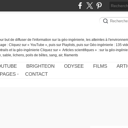
our but de diffuser de l'information sur la géo-ingénierie, les atteintes à l'environn
ge : Cliquez sur « YouTube », puis sur Playlists, puis sur Géo-ingénierie : 135 vid
ails et la géo-ingénierie Cliquez sur « Articles scientifiques » : sur la géo-ingénie
 sable, lichens, poils de bêtes, sang, air, filaments
OUTUBE
BRIGHTEON
ODYSEE
FILMS
ARTI
PAGES
CONTACT