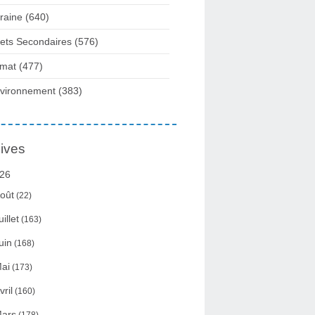
raine
(640)
fets Secondaires
(576)
imat
(477)
vironnement
(383)
ives
26
oût
(22)
uillet
(163)
uin
(168)
ai
(173)
vril
(160)
ars