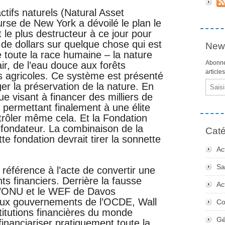
ctifs naturels (Natural Asset
rse de New York a dévoilé le plan le
t le plus destructeur à ce jour pour
ns de dollars sur quelque chose qui est
News
de toute la race humaine – la nature
Abonne
air, de l’eau douce aux forêts
article
s agricoles. Ce système est présenté
Email
 la préservation de la nature. En
ique visant à financer des milliers de
, permettant finalement à une élite
trôler même cela. Et la Fondation
 fondateur. La combinaison de la
Caté
e fondation devrait tirer la sonnette
Ac
Sa
t référence à l’acte de convertir une
ts financiers. Derrière la fausse
Ac
 l’ONU et le WEF de Davos
aux gouvernements de l’OCDE, Wall
Co
stitutions financières du monde
Gé
inanciariser pratiquement toute la