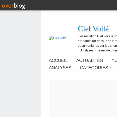
Ciel Voilé
L'association Ciel voilé a p
rubriques au-dessus de l’ima
documentaires sur les chemtr
« Analyses » : eaux de pluie,
ACCUEIL
ACTUALITÉS
Y
ANALYSES
CATÉGORIES