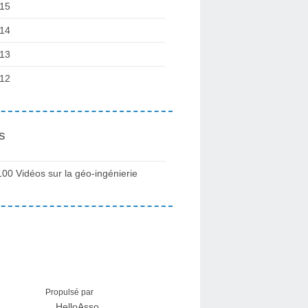
15
14
13
12
s
100 Vidéos sur la géo-ingénierie
Propulsé par
HelloAsso