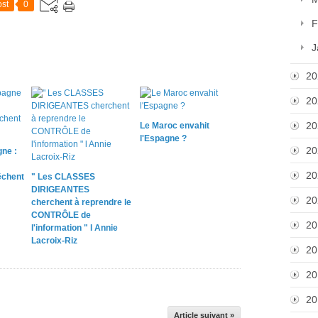
st
0
F
J
20
20
20
Le Maroc envahit
l'Espagne ?
20
ne :
20
chent
" Les CLASSES
DIRIGEANTES
20
cherchent à reprendre le
CONTRÔLE de
20
l'information " l Annie
Lacroix-Riz
20
20
20
Article suivant »