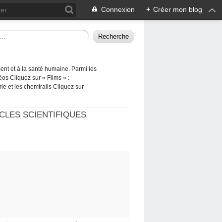
Connexion
+
Créer mon blog
ement et à la santé humaine. Parmi les
éos Cliquez sur « Films » :
rie et les chemtrails Cliquez sur
CLES SCIENTIFIQUES