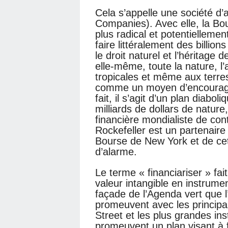
Cela s’appelle une société d’a
Companies). Avec elle, la Bou
plus radical et potentiellemen
faire littéralement des billio
le droit naturel et l’héritage 
elle-même, toute la nature, l’
tropicales et même aux terre
comme un moyen d’encourager
fait, il s’agit d’un plan diabol
milliards de dollars de nature
financière mondialiste de con
Rockefeller est un partenaire
Bourse de New York et de cett
d’alarme.
Le terme « financiariser » fai
valeur intangible en instrumen
façade de l’Agenda vert que
promeuvent avec les princip
Street et les plus grandes in
promeuvent un plan visant à f