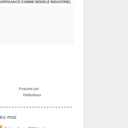
NSUFFISANCE COMME MODÈLE INDUSTRIEL
 MÉDICAL SUR LES EFFETS SECONDAIRES
Propulsé par
HelloAsso
ez-moi