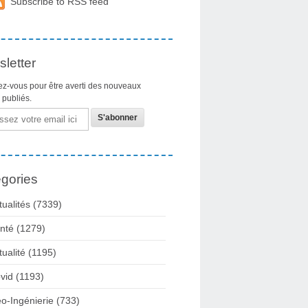
Subscribe to RSS feed
letter
z-vous pour être averti des nouveaux
s publiés.
gories
tualités
(7339)
nté
(1279)
tualité
(1195)
vid
(1193)
o-Ingénierie
(733)