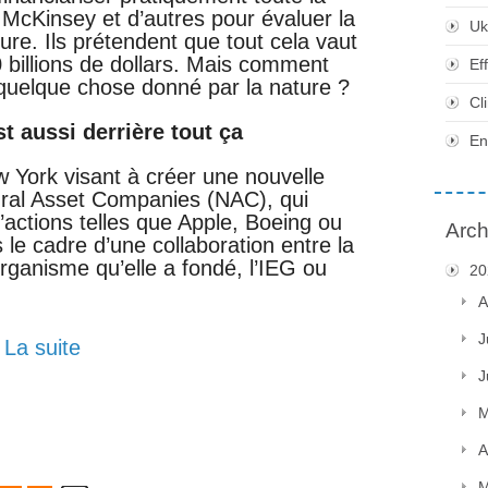
McKinsey et d’autres pour évaluer la
Uk
ure. Ils prétendent que tout cela vaut
00 billions de dollars. Mais comment
Ef
 quelque chose donné par la nature ?
Cl
t aussi derrière tout ça
En
w York visant à créer une nouvelle
tural Asset Companies (NAC), qui
actions telles que Apple, Boeing ou
Arch
le cadre d’une collaboration entre la
rganisme qu’elle a fondé, l’IEG ou
20
A
J
La suite
J
M
A
M