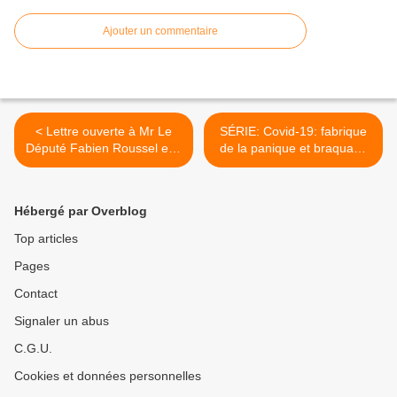
Ajouter un commentaire
< Lettre ouverte à Mr Le
SÉRIE: Covid-19: fabrique
Député Fabien Roussel et à
de la panique et braquage
ses collègues : le
des comptes publics,
pseudovaccin antiCovid est
épisode 6 >
dangereux et inutile, il faut
Hébergé par Overblog
l’interdire
Top articles
Pages
Contact
Signaler un abus
C.G.U.
Cookies et données personnelles