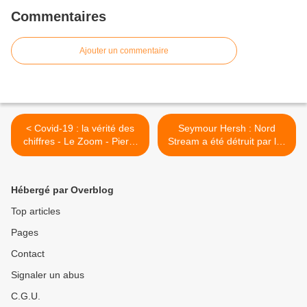
Commentaires
Ajouter un commentaire
< Covid-19 : la vérité des
Seymour Hersh : Nord
chiffres - Le Zoom - Pierre
Stream a été détruit par les
Chaillot (Décoder l’éco) -
USA et la Norvège >
TVL
Hébergé par Overblog
Top articles
Pages
Contact
Signaler un abus
C.G.U.