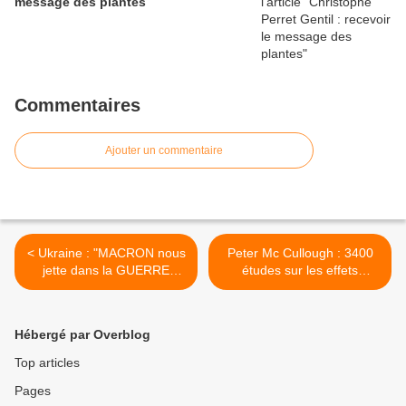
message des plantes
Commentaires
Ajouter un commentaire
< Ukraine : "MACRON nous
Peter Mc Cullough : 3400
jette dans la GUERRE
études sur les effets
contre notre intérêt" |
secondaires >
Etienne Chouard
Hébergé par Overblog
Top articles
Pages