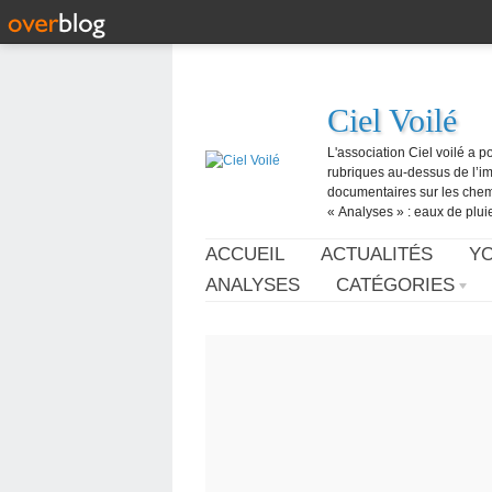
Ciel Voilé
L'association Ciel voilé a p
rubriques au-dessus de l’ima
documentaires sur les chemtr
« Analyses » : eaux de pluie,
ACCUEIL
ACTUALITÉS
Y
ANALYSES
CATÉGORIES