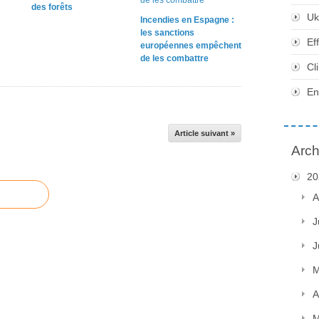
des forêts
Uk
Incendies en Espagne :
les sanctions
Ef
européennes empêchent
de les combattre
Cl
En
Article suivant »
Arch
20
A
J
J
M
A
M