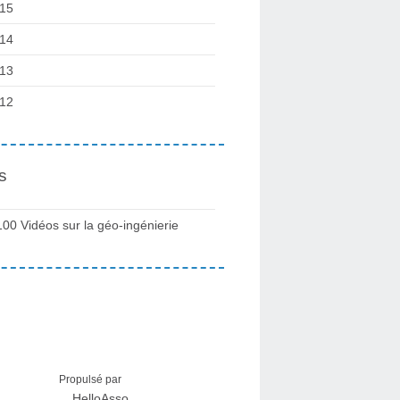
15
14
13
12
s
100 Vidéos sur la géo-ingénierie
Propulsé par
HelloAsso