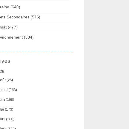
raine
(640)
fets Secondaires
(576)
imat
(477)
vironnement
(384)
ives
26
oût
(26)
uillet
(163)
uin
(168)
ai
(173)
vril
(160)
ars