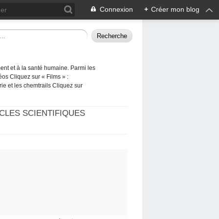
Connexion
+
Créer mon blog
ement et à la santé humaine. Parmi les
éos Cliquez sur « Films » :
rie et les chemtrails Cliquez sur
CLES SCIENTIFIQUES