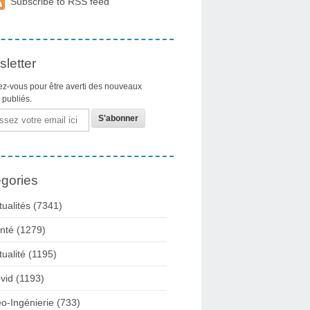
Subscribe to RSS feed
letter
z-vous pour être averti des nouveaux
s publiés.
gories
tualités
(7341)
nté
(1279)
tualité
(1195)
vid
(1193)
o-Ingénierie
(733)