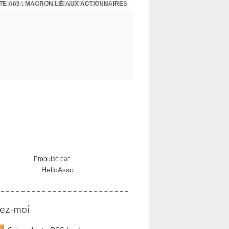
E A69 : MACRON LIÉ AUX ACTIONNAIRES
CRISE MIGRATOIRE À CEUTA : UN JEUNE FRANÇAIS SUR PLACE RÉTABLIT LES FAITS ! - RAPHAËL AYMA
Propulsé par
HelloAsso
ez-moi