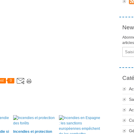
News
Abonne
article
Email
Caté
st
0
Ac
Sa
Ac
Co
Gé
die si
Incendies et protection