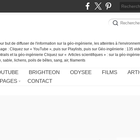
our but de diffuser de l'information sur la géo-ingénierie, les atteintes à l'environn
ge : Cliquez sur « YouTube », puis sur Playlists, puis sur Géo-ingénierie : 135 vid
ails et la géo-ingénierie Cliquez sur « Articles scientifiques » : sur la géo-ingénie
 sable, lichens, poils de bêtes, sang, air, filaments
OUTUBE
BRIGHTEON
ODYSEE
FILMS
ARTI
PAGES
CONTACT