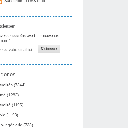
Subscribe to RSS feed
letter
z-vous pour être averti des nouveaux
s publiés.
gories
tualités
(7344)
nté
(1282)
tualité
(1195)
vid
(1193)
o-Ingénierie
(733)