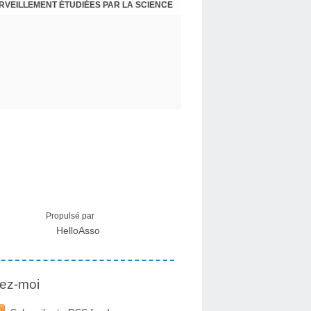
ERVEILLEMENT ÉTUDIÉES PAR LA SCIENCE
L : RECEVOIR LE MESSAGE DES PLANTES
Propulsé par
HelloAsso
ez-moi