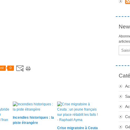
News
Abonne
article
Email
st
0
Caté
Ac
Sa
Ac
Co
Incendies historiques : la
piste étrangère
Gé
Crise migratoire à Ceuta