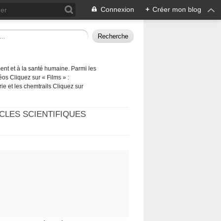
Connexion
+
Créer mon blog
ement et à la santé humaine. Parmi les
éos Cliquez sur « Films » :
rie et les chemtrails Cliquez sur
CLES SCIENTIFIQUES