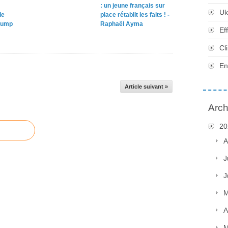
: un jeune français sur
Uk
le
place rétablit les faits ! -
rump
Raphaël Ayma
Ef
Cl
En
Article suivant »
Arch
20
A
J
J
M
A
M