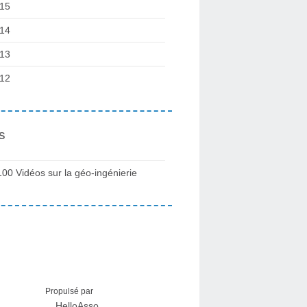
15
14
13
12
s
100 Vidéos sur la géo-ingénierie
Propulsé par
HelloAsso