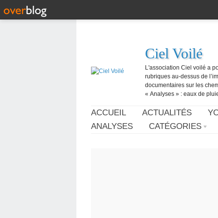
Ciel Voilé
L'association Ciel voilé a p
rubriques au-dessus de l’ima
documentaires sur les chemtr
« Analyses » : eaux de pluie,
ACCUEIL
ACTUALITÉS
Y
ANALYSES
CATÉGORIES