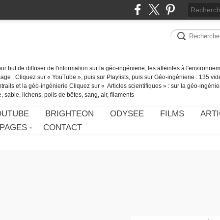
our but de diffuser de l'information sur la géo-ingénierie, les atteintes à l'environn
ge : Cliquez sur « YouTube », puis sur Playlists, puis sur Géo-ingénierie : 135 vid
ails et la géo-ingénierie Cliquez sur « Articles scientifiques » : sur la géo-ingénie
 sable, lichens, poils de bêtes, sang, air, filaments
OUTUBE
BRIGHTEON
ODYSEE
FILMS
ARTI
PAGES
CONTACT