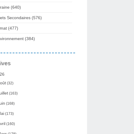
raine
(640)
fets Secondaires
(576)
imat
(477)
vironnement
(384)
ives
26
oût
(32)
uillet
(163)
uin
(168)
ai
(173)
vril
(160)
ars