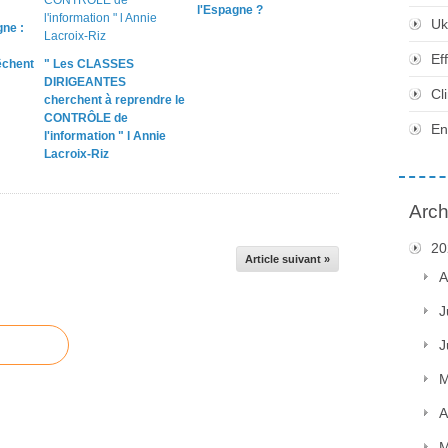
l'Espagne ?
Uk
ne :
Ef
chent
" Les CLASSES
DIRIGEANTES
Cl
cherchent à reprendre le
CONTRÔLE de
En
l'information " l Annie
Lacroix-Riz
Arch
20
Article suivant »
A
J
J
M
A
M