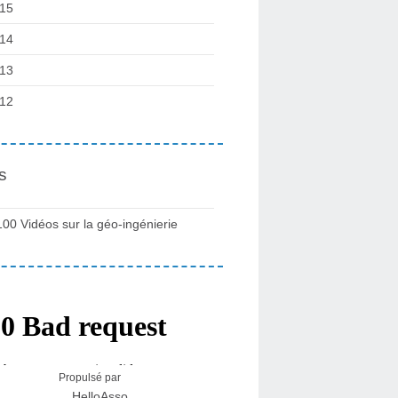
15
14
13
12
s
100 Vidéos sur la géo-ingénierie
Propulsé par
HelloAsso