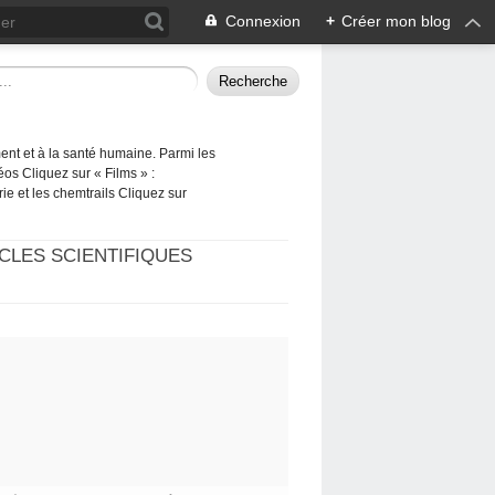
Connexion
+
Créer mon blog
ement et à la santé humaine. Parmi les
éos Cliquez sur « Films » :
rie et les chemtrails Cliquez sur
CLES SCIENTIFIQUES