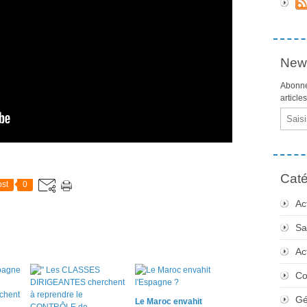
News
Abonne
article
Email
Caté
st
0
Ac
Sa
Ac
Co
Gé
Le Maroc envahit