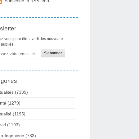
Subscribe to RSS feed
letter
z-vous pour être averti des nouveaux
s publiés.
gories
tualités
(7339)
nté
(1279)
tualité
(1195)
vid
(1193)
o-Ingénierie
(733)