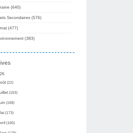
raine
(640)
fets Secondaires
(576)
imat
(477)
vironnement
(383)
ives
26
oût
(22)
uillet
(163)
uin
(168)
ai
(173)
vril
(160)
ars