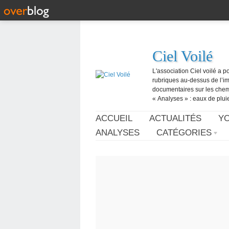
Ciel Voilé
L'association Ciel voilé a p
rubriques au-dessus de l’ima
documentaires sur les chemtr
« Analyses » : eaux de pluie,
ACCUEIL
ACTUALITÉS
Y
ANALYSES
CATÉGORIES