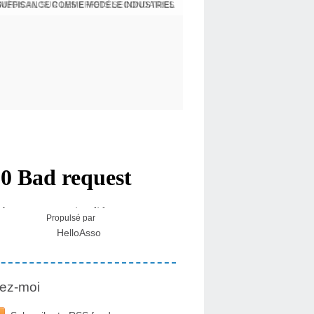
NSUFFISANCE COMME MODÈLE INDUSTRIEL
 MÉDICAL SUR LES EFFETS SECONDAIRES
Propulsé par
HelloAsso
ez-moi