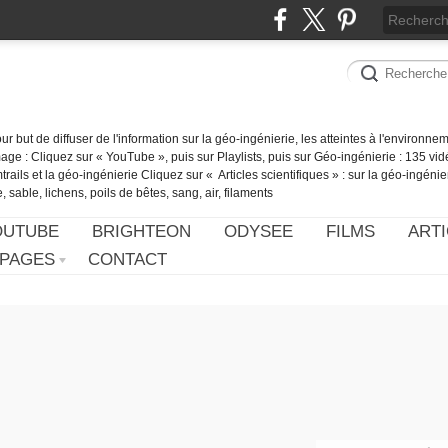
our but de diffuser de l'information sur la géo-ingénierie, les atteintes à l'environn
ge : Cliquez sur « YouTube », puis sur Playlists, puis sur Géo-ingénierie : 135 vid
ails et la géo-ingénierie Cliquez sur « Articles scientifiques » : sur la géo-ingénie
 sable, lichens, poils de bêtes, sang, air, filaments
OUTUBE
BRIGHTEON
ODYSEE
FILMS
ARTI
PAGES
CONTACT