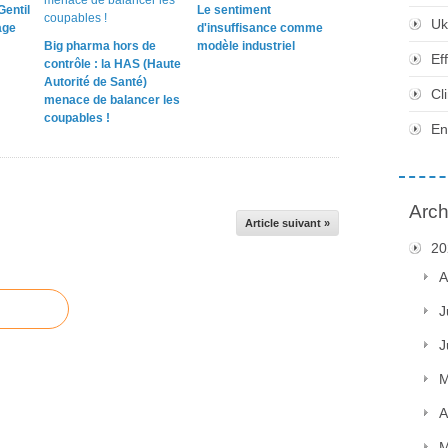
Gentil
Le sentiment
Uk
age
d'insuffisance comme
Big pharma hors de
modèle industriel
Ef
contrôle : la HAS (Haute
Autorité de Santé)
Cl
menace de balancer les
coupables !
En
Arch
Article suivant »
20
A
J
J
M
A
M