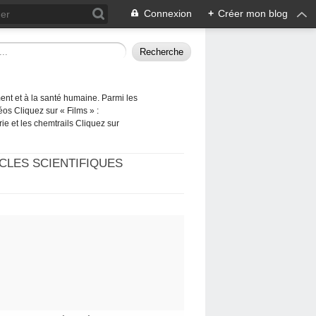
Connexion
+
Créer mon blog
ement et à la santé humaine. Parmi les
éos Cliquez sur « Films » :
rie et les chemtrails Cliquez sur
CLES SCIENTIFIQUES