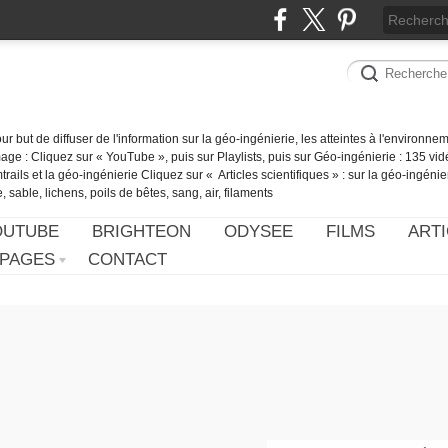
our but de diffuser de l'information sur la géo-ingénierie, les atteintes à l'environn
ge : Cliquez sur « YouTube », puis sur Playlists, puis sur Géo-ingénierie : 135 vid
ails et la géo-ingénierie Cliquez sur « Articles scientifiques » : sur la géo-ingénie
 sable, lichens, poils de bêtes, sang, air, filaments
OUTUBE
BRIGHTEON
ODYSEE
FILMS
ARTI
PAGES
CONTACT