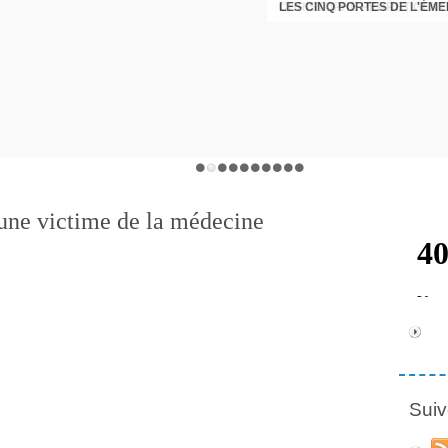
LES CINQ PORTES DE L'ÉM
CHRISTOPHE PERRET GENTI
'une victime de la médecine
Suiv