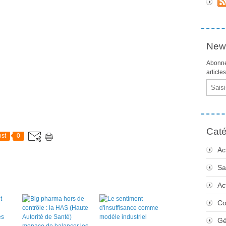
News
Abonne
article
Email
Caté
st
0
Ac
Sa
Ac
Co
Gé