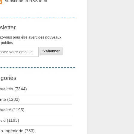
Subscribe to RSS feed
letter
z-vous pour être averti des nouveaux
s publiés.
gories
tualités
(7344)
nté
(1282)
tualité
(1195)
vid
(1193)
o-Ingénierie
(733)