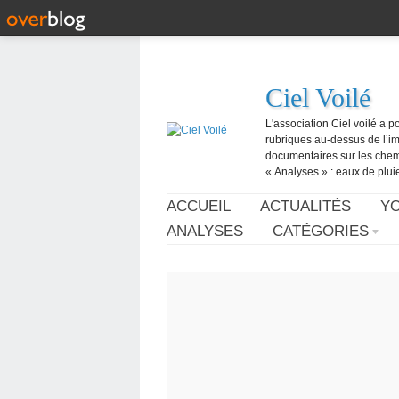
Ciel Voilé
L'association Ciel voilé a p
rubriques au-dessus de l’ima
documentaires sur les chemtr
« Analyses » : eaux de pluie,
ACCUEIL
ACTUALITÉS
Y
ANALYSES
CATÉGORIES