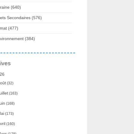
raine
(640)
fets Secondaires
(576)
imat
(477)
vironnement
(384)
ives
26
oût
(32)
uillet
(163)
uin
(168)
ai
(173)
vril
(160)
ars