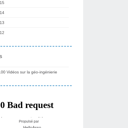
15
14
13
12
s
100 Vidéos sur la géo-ingénierie
Propulsé par
HelloAsso