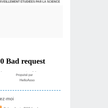
ERVEILLEMENT ÉTUDIÉES PAR LA SCIENCE
L : RECEVOIR LE MESSAGE DES PLANTES
Propulsé par
HelloAsso
ez-moi