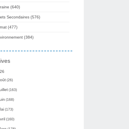
raine
(640)
fets Secondaires
(576)
imat
(477)
vironnement
(384)
ives
26
oût
(26)
uillet
(163)
uin
(168)
ai
(173)
vril
(160)
ars