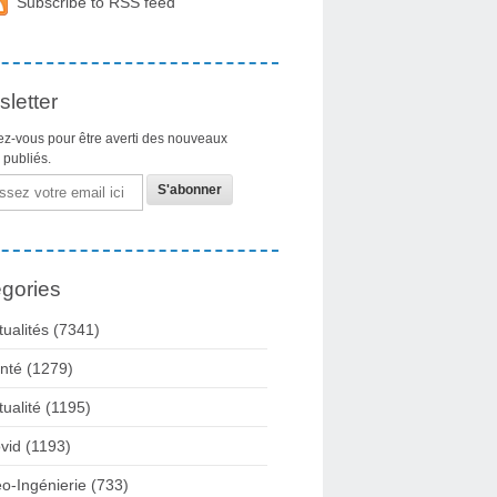
Subscribe to RSS feed
letter
z-vous pour être averti des nouveaux
s publiés.
gories
tualités
(7341)
nté
(1279)
tualité
(1195)
vid
(1193)
o-Ingénierie
(733)