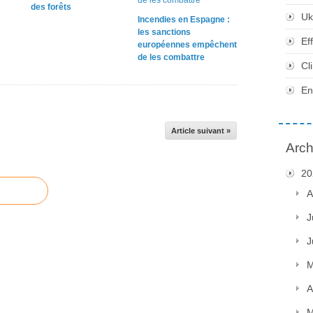
des forêts
Uk
Incendies en Espagne :
les sanctions
Ef
européennes empêchent
de les combattre
Cl
En
Article suivant »
Arch
20
A
J
J
M
A
M