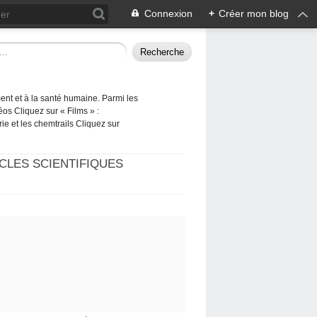
Connexion
+
Créer mon blog
ement et à la santé humaine. Parmi les
éos Cliquez sur « Films » :
rie et les chemtrails Cliquez sur
CLES SCIENTIFIQUES