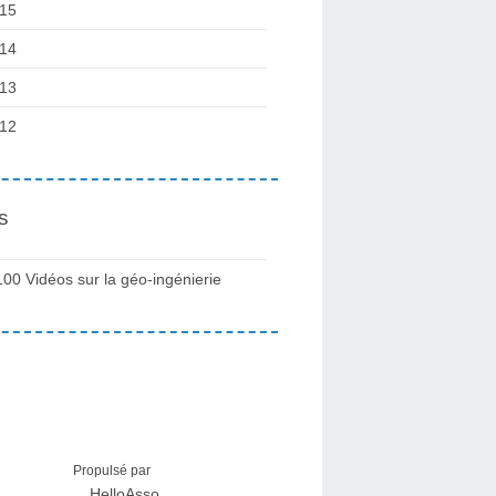
15
14
13
12
s
100 Vidéos sur la géo-ingénierie
Propulsé par
HelloAsso