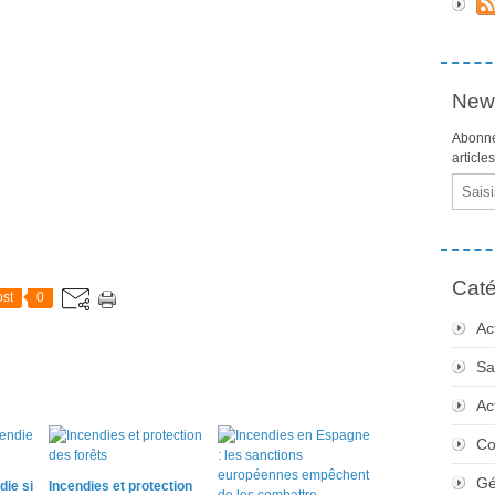
News
Abonne
article
Email
Caté
st
0
Ac
Sa
Ac
Co
Gé
die si
Incendies et protection