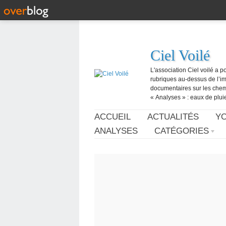
Ciel Voilé
L'association Ciel voilé a p
rubriques au-dessus de l’ima
documentaires sur les chemtr
« Analyses » : eaux de pluie,
ACCUEIL
ACTUALITÉS
Y
ANALYSES
CATÉGORIES