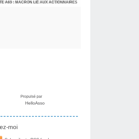
E A69 : MACRON LIÉ AUX ACTIONNAIRES
CRISE MIGRATOIRE À CEUTA : UN JEUNE FRANÇAIS SUR PLACE RÉTABLIT LES FAITS ! - RAPHAËL AYMA
Propulsé par
HelloAsso
ez-moi