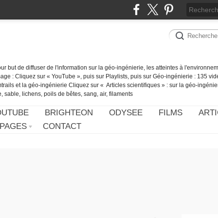
our but de diffuser de l'information sur la géo-ingénierie, les atteintes à l'environn
ge : Cliquez sur « YouTube », puis sur Playlists, puis sur Géo-ingénierie : 135 vid
ails et la géo-ingénierie Cliquez sur « Articles scientifiques » : sur la géo-ingénie
 sable, lichens, poils de bêtes, sang, air, filaments
OUTUBE
BRIGHTEON
ODYSEE
FILMS
ARTI
PAGES
CONTACT