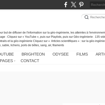
our but de diffuser de l'information sur la géo-ingénierie, les atteintes à l'environn
ge : Cliquez sur « YouTube », puis sur Playlists, puis sur Géo-ingénierie : 135 vid
ails et la géo-ingénierie Cliquez sur « Articles scientifiques » : sur la géo-ingénie
 sable, lichens, poils de bêtes, sang, air, filaments
OUTUBE
BRIGHTEON
ODYSEE
FILMS
ARTI
PAGES
CONTACT