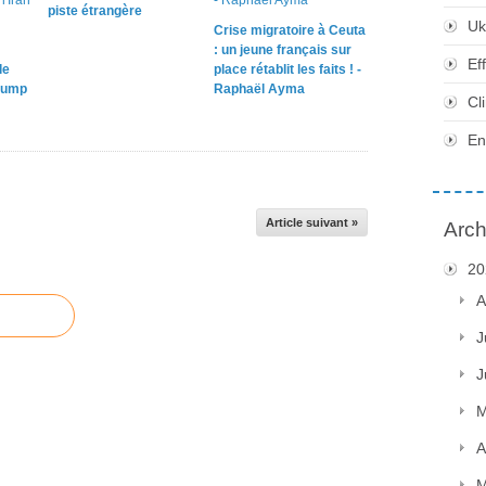
piste étrangère
Uk
Crise migratoire à Ceuta
: un jeune français sur
Ef
le
place rétablit les faits ! -
rump
Raphaël Ayma
Cl
En
Article suivant »
Arch
20
A
J
J
M
A
M