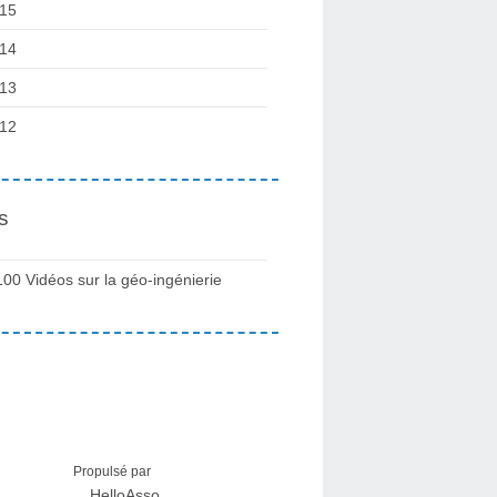
15
14
13
12
s
100 Vidéos sur la géo-ingénierie
Propulsé par
HelloAsso