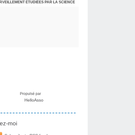
ERVEILLEMENT ÉTUDIÉES PAR LA SCIENCE
L : RECEVOIR LE MESSAGE DES PLANTES
Propulsé par
HelloAsso
ez-moi