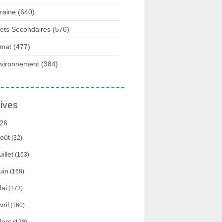
raine
(640)
fets Secondaires
(576)
imat
(477)
vironnement
(384)
ives
26
oût
(32)
uillet
(163)
uin
(168)
ai
(173)
vril
(160)
ars