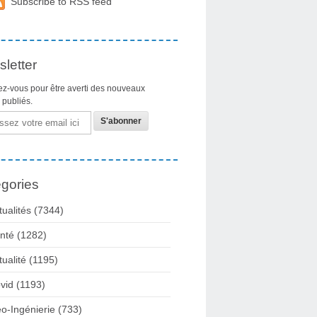
Subscribe to RSS feed
letter
z-vous pour être averti des nouveaux
s publiés.
gories
tualités
(7344)
nté
(1282)
tualité
(1195)
vid
(1193)
o-Ingénierie
(733)