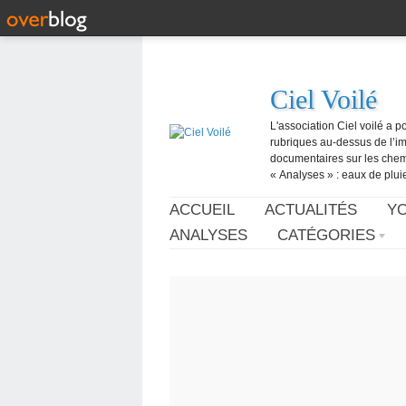
Ciel Voilé
L'association Ciel voilé a p
rubriques au-dessus de l’ima
documentaires sur les chemtr
« Analyses » : eaux de pluie,
ACCUEIL
ACTUALITÉS
Y
ANALYSES
CATÉGORIES