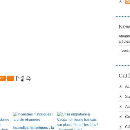
News
Abonne
article
Email
Caté
st
0
Ac
Sa
Ac
Co
Gé
Incendies historiques : la