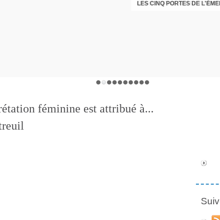
LES CINQ PORTES DE L'ÉM
CHRISTOPHE PERRET GENTI
rétation féminine est attribué à...
reuil
Suiv