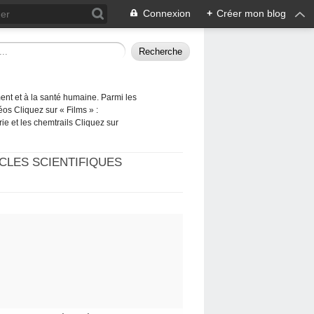
Connexion
+
Créer mon blog
ement et à la santé humaine. Parmi les
éos Cliquez sur « Films » :
rie et les chemtrails Cliquez sur
CLES SCIENTIFIQUES